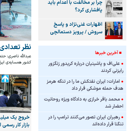
چرا بر مخالفت با اعدام باید
پافشاری کرد؟
اظهارات غنی‌نژاد و پاسخ
سروش / پرویز دستمالچی
نظر تعدادی 
■ آخرين خبرها
عبدالله ناصری: حت
کشور همسایه‌ی ایرا
●
علی‌اف و پاشینیان درباره کریدور زنگزور
رایزنی کردند
●
امارات: ایران نفتکش ما را در تنگه هرمز
هدف حمله موشکی قرار داد
●
محمد باقر خرازی به دادگاه ویژه روحانیت
احضار شد
●
رهبران ایران تصور می‌کنند ترامپ را در
خروج یک میلیون
تنگنا قرار داده‌اند
بازار کار رسمی ا