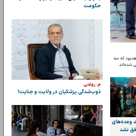
حکومت
هدبود که سه
 شده‌اند.
م. روغنی
ذوب‌شدگی پزشکیان در ولایت و جنایت!
ند وعده‌های
قق نشد