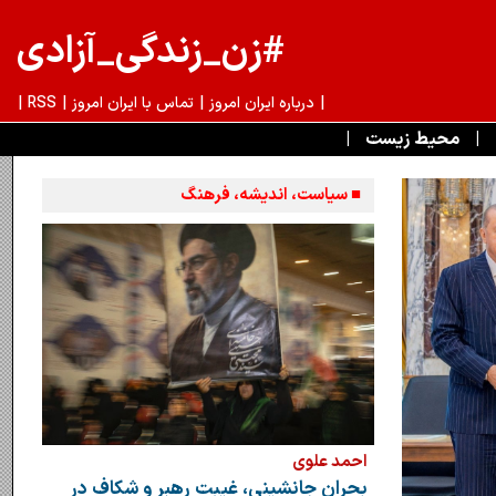
#زن_زندگی_آزادی
|
تماس با ايران امروز
درباره ايران امروز
|
|
RSS
|
|
محیط زیست
|
■ سیاست، اندیشه، فرهنگ
احمد علوی
بحران جانشینی، غیبت رهبر و شکاف در