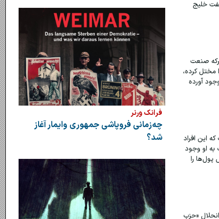
نفت خلیج
حرکه صنعت
ا مختل کرده،
وجود آورده
فرانک ورنر
چه‌زمانی فروپاشی جمهوری وایمار آغاز
شد؟
ه این افراد
 به او وجود
پول‌ها را
ای انحلال «حزب