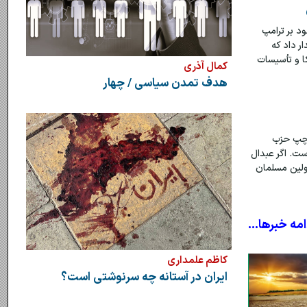
د بر ترامپ
ر داد که
کا و تأسیسات
کمال آذری
هدف تمدن سیاسی / چهار
اح چپ حزب
ست. اگر عبدال
اولین مسلمان
امه خبرها...
کاظم علمداری
ایران در آستانه چه سرنوشتی است؟