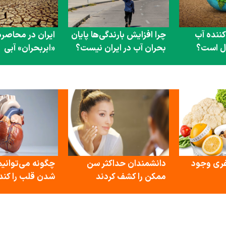
ننده آب
چرا افزایش بارندگی‌ها پایان
ایران در محاصره
ال است؟
بحران آب در ایران نیست؟
«ابربحران» آبی
غری وجود
دانشمندان حداکثر سن
چگونه می‌توانیم
ممکن را کشف کردند
شدن قلب را کند