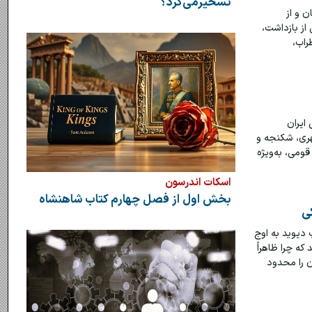
تسخیرمی‌کرد؟
ن و از
از بازداشت،
راب،
ایران
هری، شکنجه و
قومی، به‌ویژه
اسکات اندرسون
بخش اول از فصل چهارم کتاب شاهنشاه
ی
 دیوید به اوج
ه چرا ظاهراً
ن را محدود