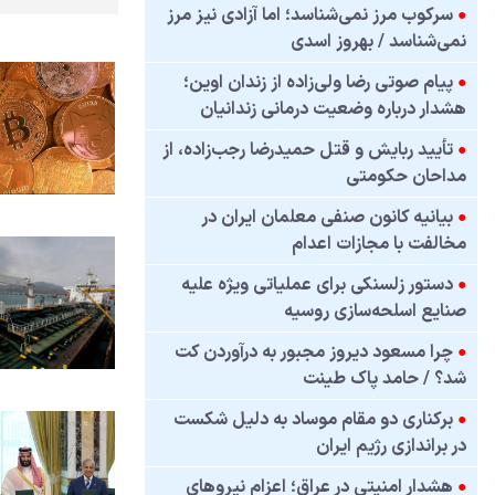
●
سرکوب مرز نمی‌شناسد؛ اما آزادی نیز مرز
نمی‌شناسد / بهروز اسدی
●
پیام صوتی رضا ولی‌زاده از زندان اوین؛
هشدار درباره وضعیت درمانی زندانیان
●
تأیید ربایش و قتل حمیدرضا رجب‌زاده، از
مداحان حکومتی
●
بیانیه کانون صنفی معلمان ایران در
مخالفت با مجازات اعدام
●
دستور زلسنکی برای عملیاتی ویژه علیه
صنایع اسلحه‌سازی روسیه
●
چرا مسعود دیروز مجبور به درآوردن کت
شد؟ / حامد پاک طینت
●
برکناری دو مقام موساد به دلیل شکست
در براندازی رژیم ایران
●
هشدار امنیتی در عراق؛ اعزام نیروهای