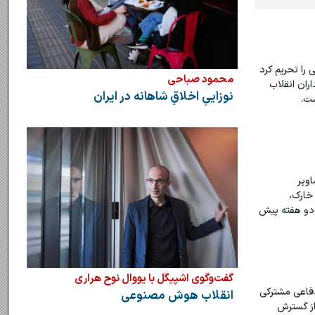
را تحریم کرد
محمود صباحی
اران انقلاب
نوزاییِ اخلاقِ شاهانه در ایران
ست.
اویر
خارک،
ز دو هفته پیش
گفت‌وگوی اشپیگل با یووال نوح هراری
دفاعی مشترکی
انقلاب هوش مصنوعی
از گسترش