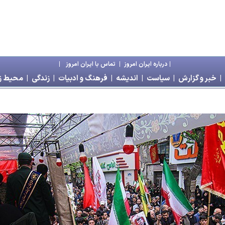
|
درباره ايران امروز
|
تماس با ايران امروز
|
|
خبر و گزارش
|
سياست
|
انديشه
|
فرهنگ و ادبيات
|
زندگی
|
محیط 