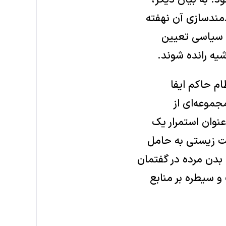
. به بیان دیگر،
دمندسازی آن نهفته
 سیاسی تعیین
یه رانده شوند.
م حاکم ایفا
مت، مجموعه‌ای از
‌عنوان استمرار یک
یت زیستی به حامل
بدن مرده در گفتمان
و سیطره بر منابع