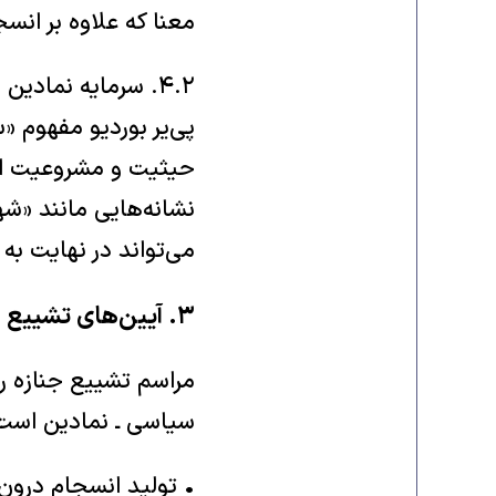
معنا که علاوه بر انس
۴.۲. سرمایه نمادین و مشروعیت (بوردیو)
پی‌یر بوردیو مفهوم «س
نشانه‌هایی مانند «شه
می‌تواند در نهایت ب
۳. آیین‌های تشییع و تولید مشروعیت سیاسی
مراسم تشییع جنازه ر
سیاسی ـ نمادین است. 
• تولید انسجام درون