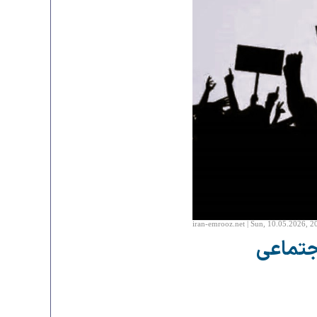
iran-emrooz.net | Sun, 10.05.2026, 2
جتماعی