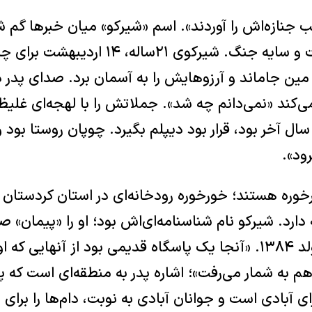
جنازه‌اش را آوردند». اسم «شیرکو» میان خبرها گم ش
موشک‌باران و توافقات و سایه جنگ. شیرکوی ۲۱‌سا
ن‌ جاماند و آرزوهایش را به آسمان برد. صدای پدر 
ی‌کند‌ «نمی‌دانم چه شد». جملاتش را با لهجه‌ای غلیظ و
سال آخر بود، قرار بود دیپلم بگیرد. چوپان روستا بود 
رود».
دارد. شیرکو نام شناسنامه‌ای‌اش بود؛ او را «پیمان» ص
رحمان‌پور، پسری متولد ۱۳۸۴. «آنجا یک پاسگاه قدیمی بود از آنها
م به شمار می‌رفت»؛ اشاره پدر به منطقه‌ای است که 
ای آبادی است و جوانان آبادی به نوبت، دام‌ها را برای چ