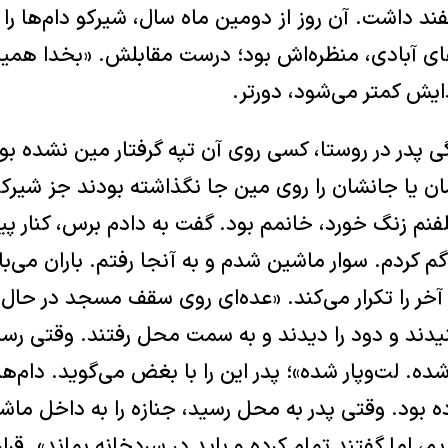
د داشت. آن روز از دومین ماه سال، شیرکو دام‌ها را 
های آبادی، منظره‌اش بود؛ درست مقابلش. «بخدا همین 
دایش کمتر می‌شود، دورتر.
ی پدر در روستا، کسی روی آن تپه گرفتار مین نشده بود
ن یا جانشان را روی مین جا نگذاشته بودند جز شیرکو:
تلفنم زنگ خورد، خانمم بود. گفت به دادم برس، کنار پ
م کردم. سوار ماشین شدم و به آنجا رفتم. باران می‌بار
 آخر را تکرار می‌کند. «عده‌ای روی سقف مسجد در حال 
یدند و دود را دیدند و به سمت محل رفتند. وقتی رسی
ده. لت‌و‌پار شده»؛ پدر این را با بغض می‌گوید. دام‌ها
ه بود. وقتی پدر به محل رسید، جنازه را به داخل ماشین
م، اما گفتند تمام کرده و باید در سردخانه بماند». قرار 