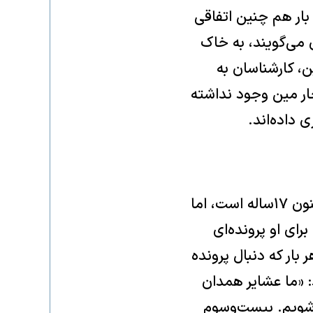
بار هم چنین اتفاقی
 می‌گویند، به خاک
ن، کارشناسان به
جار مین وجود نداشته
 داده‌اند.
سال ۹۷، «سعید نیازی»‌ ۹‌ساله بود که چوبش به مین خورد و منفجر شد. اکنون ۱۷‌ساله است، اما
ای او پرونده‌ای
بار که دنبال پرونده
د: «ما عشایر همدان
شویم. بیست‌و‌سوم