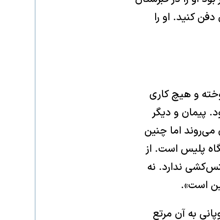
دفن کنید. او را
خته و هیچ‌ کاری
د. پیمان و دیگر
 می‌روند اما چنین
گاه پلیس است. از
س‌کشی ندارد. نه
ین است».
انی به آن مرتع