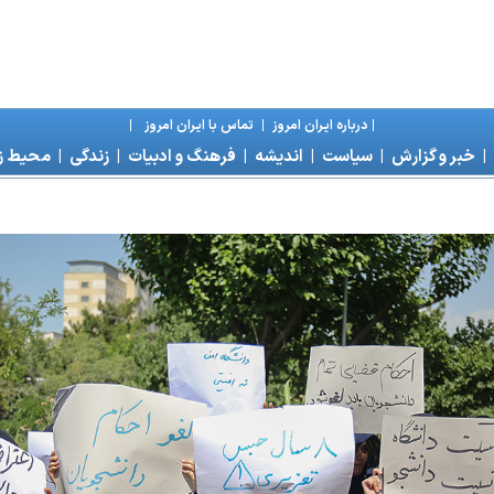
|
درباره ايران امروز
|
تماس با ايران امروز
|
|
خبر و گزارش
|
سياست
|
انديشه
|
فرهنگ و ادبيات
|
زندگی
|
محیط 