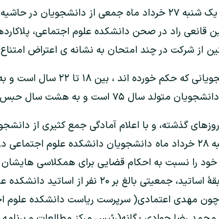
به همین دلیل در روز یک شنبه ۲۷ خرداد ماه جمعی از دانشجویان 
 قانعی راد در صحن دانشکده علوم اجتماعی، پلاکارده
 از شرکت در چند امتحان به نشانه ی اعتراض امتناع 
گفتنی است سن دانشجویانی که حکم خورده 
ال ۷۵ است و به هشت سال حبس محکوم شده است.
روزهای گذشته، و با اعلام آمادگی جمع کثیری از دانشجو
امتحانت در روز دوشنبه ۲۸ خرداد ماه دانشجویان دانشکده علوم اجت
 خود را نسبت به احکام قضایی برای همکلاسی هایشان 
تجمع با حضور بی سابقۀ اساتید، جمعیتی بالغ بر ۲۰ نفر 
چون مهدی اعتمادی( سرپرست ریاست دانشکده علوم اج
 محمد رضا جوادی یگانه(رئیس مرکز مطالعات و برنامه ر