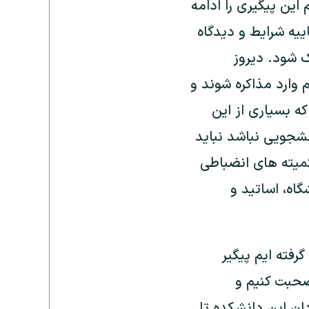
اين پیگیری را ادامه
ييه شرايط و ديدگاه
ک شود. ديروز
 وارد مذاكره شوند و
که بسیاری از این
شجویی نباشد نبايد
میته های انضباطی
اه، اساتيد و
رفته ایم پیگیر
صحبت کنیم و
ان این دانشکده تا