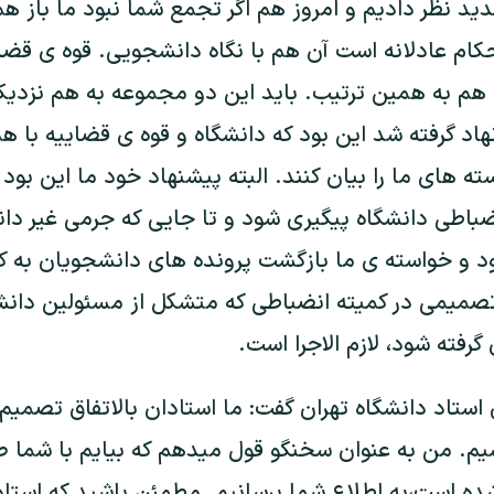
د نظر دادیم و امروز هم اگر تجمع شما نبود ما باز هم 
احکام عادلانه است آن هم با نگاه دانشجويی. قوه ی قضا
ه هم به همین ترتيب. باید این دو مجموعه به هم نزدي
د گرفته شد این بود که دانشگاه و قوه ی قضاييه با هم
ه های ما را بیان کنند. البته پيشنهاد خود ما این بود 
باطی دانشگاه پیگیری شود و تا جايى که جرمی غیر دان
ود و خواسته ی ما بازگشت پرونده های دانشجویان به ک
صمیمی در کمیته انضباطی که متشکل از مسئولين دانشگ
رفته شود، لازم الاجرا است.
استاد دانشگاه تهران گفت: ما استادان بالاتفاق تصمیم گ
یم. من به عنوان سخنگو قول میدهم که بیایم با شما 
 شده است،به اطلاع شما برسانیم. مطمئن باشید که استاد