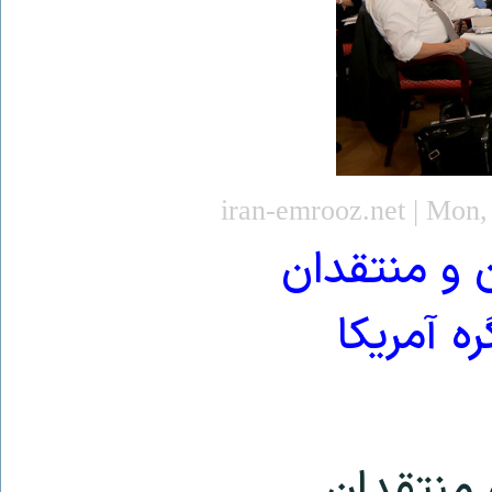
iran-emrooz.net | Mon,
 و منتقدان
ه آمریکا
 منتقدان