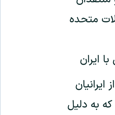
لات متحده
ا ایران
 ایرانیان
که به دلیل