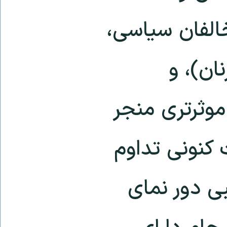
الفان سیاسی،
ن)، و
موثرتری منجر
کنونی تداوم
ی دور نمای