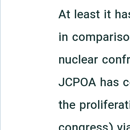
At least it ha
in compariso
nuclear conf
JCPOA has co
the prolifera
congress) via