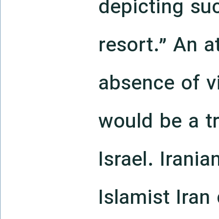
depicting suc
resort.” An a
absence of vi
would be a t
Israel. Irani
Islamist Iran