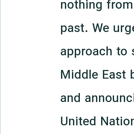
nothing from 
past. We urg
approach to s
Middle East 
and announci
United Natio