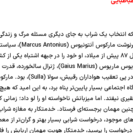
باطبایی
ه انتخاب یک شراب به جای دیگری مسئله مرگ و زندگی با
همان چیزی بود که سرنوشت 
رومی را رقم زد. در سال ۸۷ پیش از میلاد، او خود را در جبهه اشتباه 
قدرت در روم یافت. گایوس ماریوس (Gaius Marius)، ژن
و به شکلی بی‌رحمانه در پی تعقیب هو
گاه اجتماعی بسیار پایین‌تر پناه برد، به این امید که 
قیری نیفتد. اما میزبانش ناخواسته او را لو داد؛ زمانی 
نین مهمان برجسته‌ای فرستاد. خدمتکار به مغازه شرا
 موجود، درخواست شرابی بسیار بهتر و گران‌تر از معم
درخواست را پرسید، خدمتکار هویت مهمان اربابش را ف