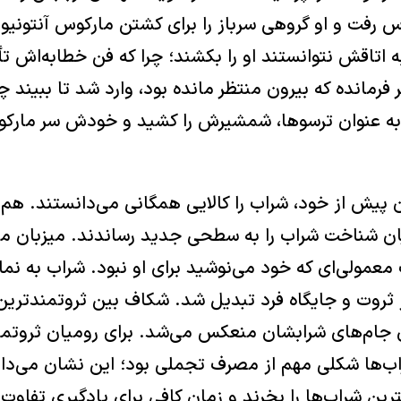
وس رفت و او گروهی سرباز را برای کشتن مارکوس آنتونیو
 اتاقش نتوانستند او را بکشند؛ چرا که فن خطابه‌اش تأ
فرمانده که بیرون منتظر مانده بود، وارد شد تا ببیند چ
 به عنوان ترسوها، شمشیرش را کشید و خودش سر مارکوس
ن پیش از خود، شراب را کالایی همگانی می‌دانستند. هم 
یان شناخت شراب را به سطحی جدید رساندند. میزبان م
معمولی‌ای که خود می‌نوشید برای او نبود. شراب به نما
ز ثروت و جایگاه فرد تبدیل شد. شکاف بین ثروتمندترین
 جام‌های شرابشان منعکس می‌شد. برای رومیان ثروتم
اب‌ها شکلی مهم از مصرف تجملی بود؛ این نشان می‌داد 
رین شراب‌ها را بخرند و زمان کافی برای یادگیری تفاو