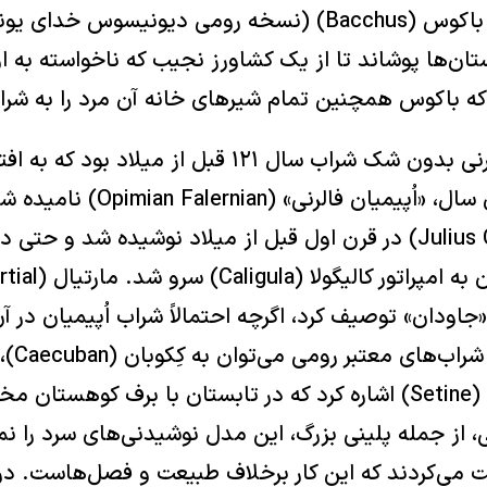
خدای سرگردان شراب، باکوس (Bacchus) (نسخه رومی دیونیسوس 
ستان‌ها پوشاند تا از یک کشاورز نجیب که ناخواسته به او
که باکوس همچنین تمام شیرهای خانه آن مرد را به شرا
معروف‌ترین شراب فالرنی بدون شک شراب سال ۱۲۱ قبل از میلا
(Opimius)، کنسول آن سال، «اُپیمی
 «جاودان» توصیف کرد، اگرچه احتمالاً شراب اُپیمیان در آ
نوشیدن نبود.
(Surrentine) و سِتین (Setine) اشاره کرد که در تابستان با برف ک
 از جمله پلینی بزرگ، این مدل نوشیدنی‌های سرد را نم
 می‌کردند که این کار برخلاف طبیعت و فصل‌هاست. در 