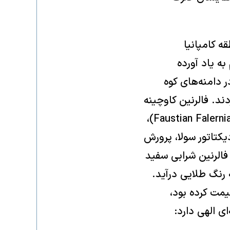
ی که در منطقه کامپانیا
به یاد آورده
 دامنه‌های کوه
‌کردند. فالرنین کاوچینه
(Caucine Falernian) در بالاترین دامنه‌ها کشت می‌شد؛ فالرنین فاوستیان (Faustian Falernian)،
کتاتور سولا، پرورش
 فالرنین شرابی سفید
 رنگ طلایی درآید.
مت کرده بود،
ی الهی دارد: