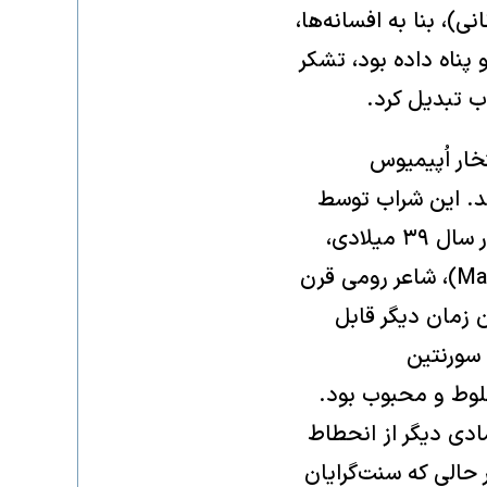
خدای یونانی)، بنا به افسانه‌ها،
 پناه داده بود، تشکر
ب تبدیل کرد.
د بود که به افتخار اُپیمیوس
ان فالرنی» (Opimian Falernian) نامیده شد. این شراب توسط
ژولیوس سزار (Julius Caesar) در قرن اول قبل از میلاد نوشیده شد و حتی در سال ۳۹ میلادی،
شراب ۱۶۰ ساله اُپیمیان به امپراتور کالیگولا (Caligula) سرو شد. مارتیال (Martial)، شاعر رومی قرن
ن زمان دیگر قابل
 از دیگر شراب‌های معتبر رومی می‌توان به کِکوبان (Caecuban)، سورنتین
وهستان مخلوط و محبوب بود.
ادی دیگر از انحطاط
حالی که سنت‌گرایان