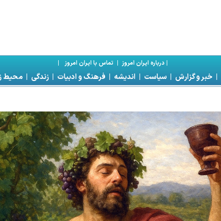
|
درباره ايران امروز
|
تماس با ايران امروز
|
|
خبر و گزارش
|
سياست
|
انديشه
|
فرهنگ و ادبيات
|
زندگی
|
محیط 