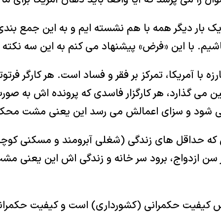
ال را می پرسد که آیا واقعا باید دهان آمریکا برای ما
 بار دیگر همه با هم نشسته ایم و به این جمع بندی 
اشیم. با این «فرض» پیشنهاد می کنم به این سه نکته 
زه با آمریکا، تمرکز بر فقر و فساد است. هر کارگر فر
مین می گذارد، هر کارگزار فاسدی که پرونده اش به ص
ی شود و سزای اعمالش می رسد این یعنی مشت محکم 
 که حداقل های زندگی (شغلی آبرومند و مسکنی کوچک
 سن ازدواج، برود سر خانه و زندگی اش این یعنی م
ش کیفیت حکمرانی (کشورداری) است و کیفیت حکمرانی 