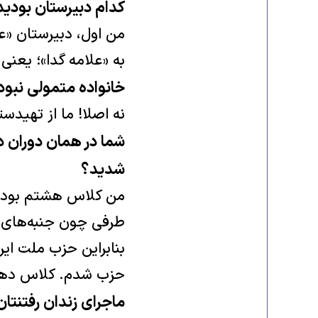
کدام دبیرستان بودید
من اول، دبیرستان «ع
به «علامه گدا»؛ یعنی
خانواده متمولی نبود
نه اصلا! ما از تهیدس
شما در همان دوران د
شدید؟
من کلاس هشتم بودم.
طرفی چون جنبه‌های د
بنابراین حزب ملت ایر
حزب شدم. کلاس دهم ن
ماجرای زندان رفتنتان در ١٦‌سالگی چ