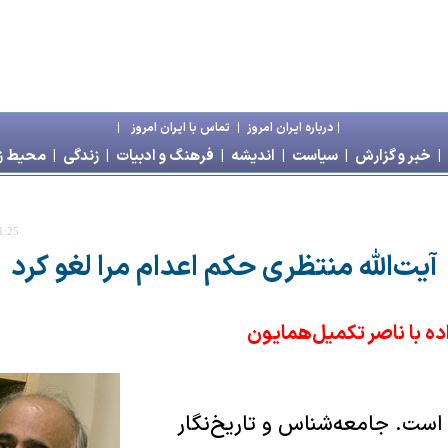
|
درباره ايران امروز
|
تماس با ايران امروز
|
|
خبر و گزارش
|
سياست
|
انديشه
|
فرهنگ و ادبيات
|
زندگی
|
محیط 
1:25
آیت‌الله منتظری حکم اعدام مرا لغو کرد
ه با ناصر تکمیل‌همایون
در قزوین است. جامعه‌شناس و تاریخ‌نگار