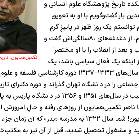
شکده تاریخ پژوهشگاه علوم انسانی و
ن بار گفت‌وگویم با او به تعویق
 توانستم یک روز ظهر در پاییزِ گرمِ
تهران با او ملاقات کنم. از دغدغه‌های ٨٠سالگی‌اش گفت و
 و بعد از انقلاب را با او مختصرا
تکمیل‌همایون، تاریخ
از اینکه یک فعال سیاسی باشد، یک
آکادمیسین است. در سال‌های ۱۳۳۳–۱۳۳۷ دوره کارشناسی فلسفه
تماعی را در دانشگاه تهران گذراند و دوره دکترای تاری
جامعه‌شناسی را به‌ترتیب در سال‌های ۱۳۵۱ و ۱۳۵۶ در دان
ا ناصر تکمیل‌همایون از روزهای رفته و حالِ امروزش 
آقای دکتر تکمیل‌همایون! شما سال ١٣٢٢ به مدرسه «بدر» که 
د و مشغول تحصیل شدید، قبل از آن نیز به مکتب‌خانه