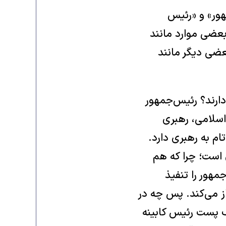
هور» و «رئیس
عضی موارد مانند
عضی دیگر مانند
ارند؟ رئیس‌جمهور
اسلامی، رهبری
م به رهبری دارد.
 است؛ چرا که هم
هور را تنفیذ
ز می‌کند. پس چه در
ف پست رئیس کابینه