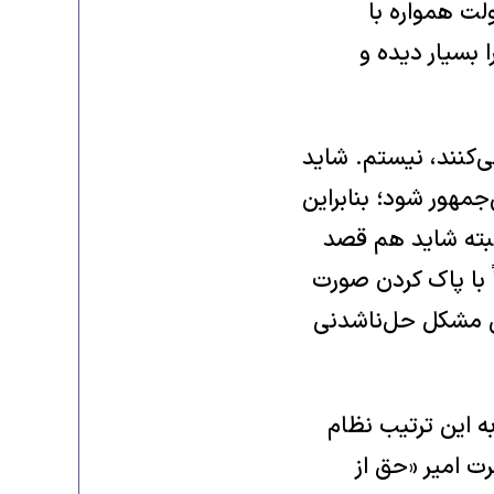
لت همواره با
 بسیار دیده و
‌کنند، نیستم. شاید
‌جمهور شود؛ بنابراین
البته شاید هم قصد
 با پاک کردن صورت
ین مشکل حل‌ناشدنی
ه این ترتیب نظام
رت امیر «حق از