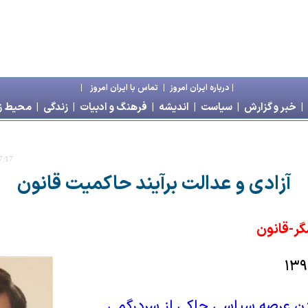
|
درباره ايران امروز
|
تماس با ايران امروز
|
|
خبر و گزارش
|
سياست
|
انديشه
|
فرهنگ و ادبيات
|
زندگی
|
محیط 
7:17
آزادی و عدالت برآیند حاکمیت قانون
ر-قانون
دن عرصه سیاسی حاکی از سردرگمی