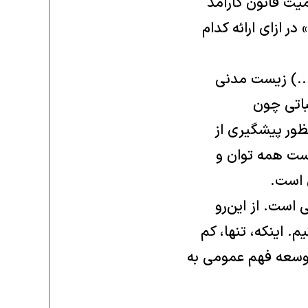
میت قانون کارآمد
 ازای ارائه کدام
...) زیست مدنی
باتی چون
ظور پیشگیری از
ست همه توان و
 است.
ست. از این‌رو
. اینکه، تنها، کم
توسعه فهم عمومی به