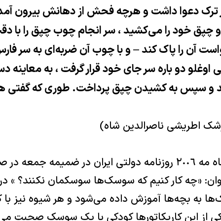
ر ترک دعوا داشت و هرچه فحش از دهانش بیرون آمد 
 چپق خود را می‌کشید ، سر انجام چوب چپق را با دقت
ست آن را پاک کند – و با چوب آن ضربه‌ای به سر فارس 
 اوغلو دو باره سر جای خود قرار گرفت ، به معاینه 
شد و سپس به کشیدن چپق پرداخت. طوری که گفتی هی
پزشک اطریشی ناصرالدین شاه)
روز جمعه دوازدهم ماه مه ٢٠٠٦ روزنامه دولتی ایران در ضمیمه 
ن: «چه کار کنیم که سوسک‌ها سوسکمان نکنند‌؟ » در
ها به بچه‌ها آموزش داده می‌شود و هر شیوه نیز با 
ی از این کاریکاتورها کودکی با یک سوسک صحبت می