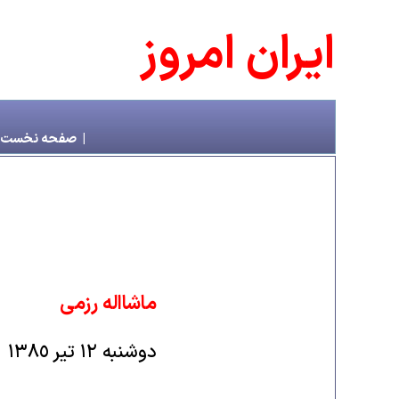
ايران امروز
|
صفحه نخست
ماشااله رزمی
دوشنبه ١٢ تير ١٣٨٥