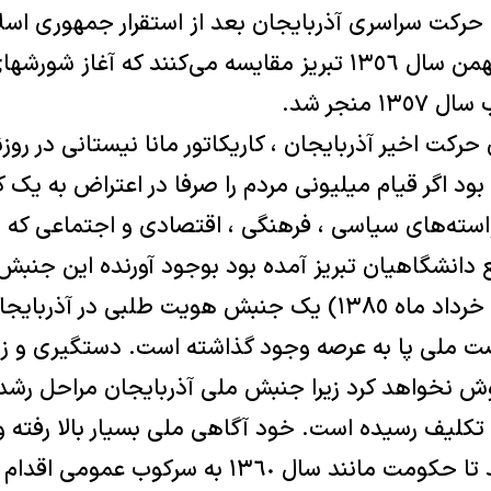
 حرکت سراسری آذربایجان بعد از استقرار جمهوری اسل
تبریز آنرا با قیام ٢٩ بهمن سال ١٣٥٦ تبریز مقایسه می‌کنند که
 منجر شد.
کت اخیر آذربایجان ، کاریکاتور مانا نیستانی در روزنا
د اگر قیام میلیونی مردم را صرفا در اعتراض به یک کا
سته‌های سیاسی ، فرهنگی ، اقتصادی و اجتماعی که 
 دانشگاهیان تبریز آمده بود بوجود آورنده این جنبش 
٢٢ ماه مه ٢٠٠٦ (اول خرداد ماه ١٣٨٥) یک جنبش هویت طلبی 
ت ملی پا به عرصه وجود گذاشته است. دستگیری و زن
وش نخواهد کرد زیرا جنبش ملی آذربایجان مراحل رشد
تکلیف رسیده است. خود آگاهی ملی بسیار بالا رفته و
جهانی اجازه نمی‌دهد تا حکومت مانند سال ١٣٦٠ به س