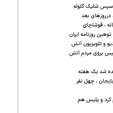
 و سپس شلیک گلوله
درروز‌های بعد
انه ، قوشاچای
توهین روزنامه ایران
دیو و تلویزیون آتش
پلیس بروی مردم آتش
شیده شد یک هفته
ایجان ، چهل نفر
عداد دستگیر شدگان تبریز را ٣٣٠ نفر آعلام کرد و پلیس هم