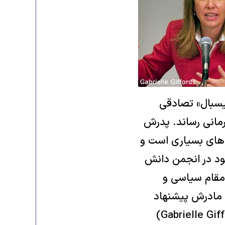
بیسبال» تصادقی
رمانی رساند. پدرش
اد های بسیاری است و
ود در انجمن دانش
 مقام سیاسی و
و مادرش پیشنهاد
می‌کند که او را با خود به گرد هم آئی ببرد که خانم «گابریل گیوفوردز» (Gabrielle Giffords)