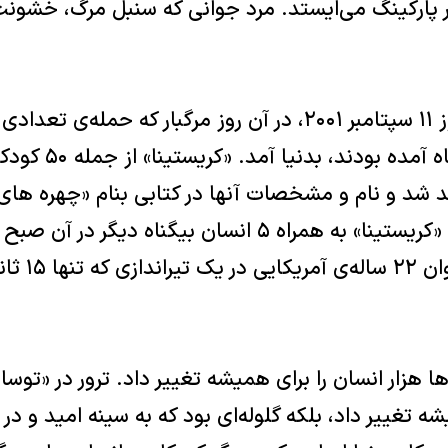
 پارکینگ می‌ایستد. مرد جوانی که سنبل مرگ، خشونت
«کریستیناگرین» در روز ۱۱ سپتامبر ۲۰۰۱، در آن روز مرگبار که ح
نیت کشتار مردم بیگناه
hope چاپ شده بود. «کریستینا» به همراه ۵ انسان بیگناه 
های هفت تیر یک
ها هزار انسان را برای همیشه تغییر داد. ترور در «توسا
ه تغییر داد، بلکه گلوله‌ای بود که به سینه امید و در