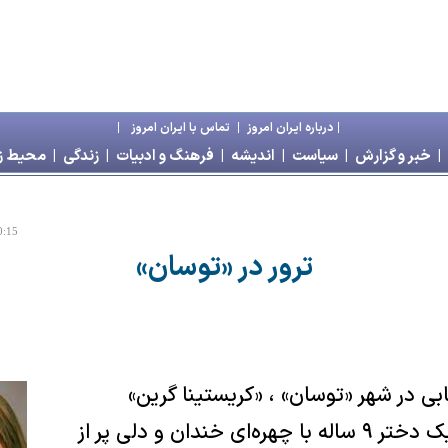
|
درباره ايران امروز
|
تماس با ايران امروز
|
|
خبر و گزارش
|
سياست
|
انديشه
|
فرهنگ و ادبيات
|
زندگی
|
محیط 
0:15
ترور در «توسان»
ی در شهر «توسان» ، «کریستینا گرین»
(Christina Green) یک دختر ۹ ساله با چهره‌ای خندان و دلی پر از