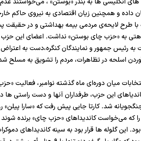
های انگلیسی ها به بندر «بوستن» ، می‌خواستند عدم 
 داده و همچنین زیان اقتصادی به نیروی حاکم خارجی 
ا طرح لایحه‌ی مردمی بیمه بهداشتی و در حقیقت پس 
هتی به «حزب چای بوستن» نداشت. اعضای این حزب عا
 به رئیس جمهور و نمایندگان کنگره،دست به اعتراض
آوردن اسلحه در تظاهرات، مردم را تشویق به مسلح شد
خابات میان دوره‌ای ماه گذشته نوامبر، فعالیت «حزب 
ندیاهای این حزب، طرفداران آنها و دست راستی ها در 
گجویانه شد. کارتا جایی پیش رفت که «سارا پیلن» رو
را که می‌خواست کاندیداهای «حزب چای» برنده شوند
. این گلوله ها قرار بود به سینه کاندیداهای دموکرات