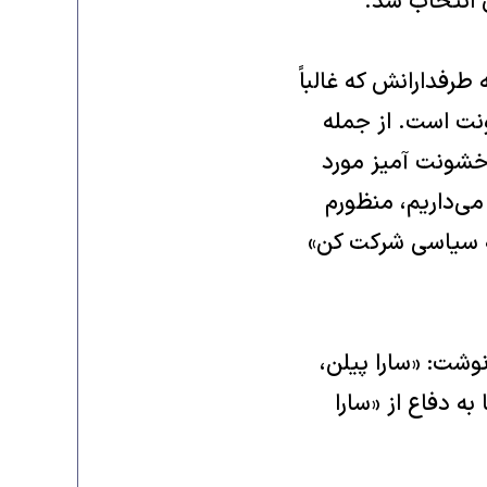
رفدارانش که غالباً
نت است. از جمله
 خشونت آمیز مورد
می‌داریم، منظورم
سه سیاسی شرکت کن»
نوشت: «سارا پیلن،
ه دفاع از «سارا