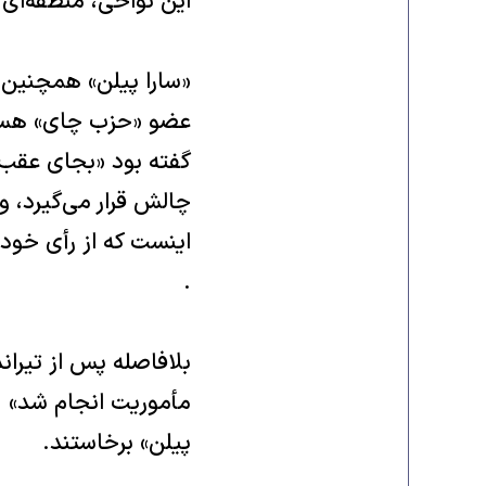
این نواحی، منطقه‌ای بود که «گابریل
«سارا پیلن» همچنین 
عضو «حزب چای» هستن
گفته بود «بجای عقب 
چالش قرار می‌گیرد، و
اینست که از رأی خود 
.
بلافاصله پس از تیران
مأموریت انجام شد» . د
پیلن» برخاستند.