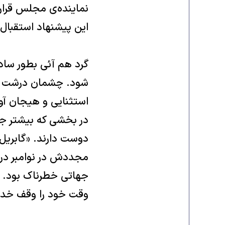
نماینده‌ی مجلس قرار 
این پیشنهاد استقبال 
گرد هم آئی بطور ساد
شود. چشمان درشت «ک
استثنایی و هیجان آو
در بخشی که بیشتر جم
دوست دارند. «گابریل»
مجددش در نوامبر در 
جهاتی خطرناک بود. ه
وقت خود را وقف خدمت