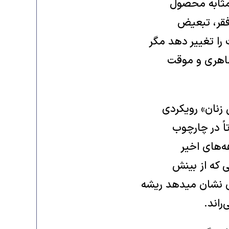
ه مثابه محصول
 فقر، تبعیض
را تغییر دهد مگر
 ظاهری و موقت
 زنان» رویکردی
اً در چارچوب
ه‌های اخیر
ی که از بینش
ری نشان میدهد ریشه
راند.