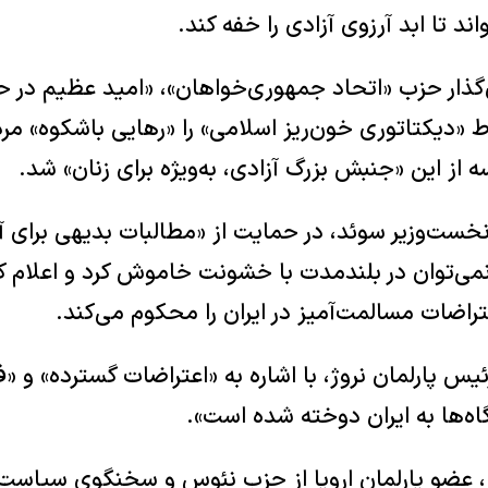
د تا ابد آرزوی آزادی را خفه کند.
‌گذار حزب «اتحاد جمهوری‌خواهان»، «امید عظیم در ح
ط «دیکتاتوری خون‌ریز اسلامی» را «رهایی باشکوه» مرد
 از این «جنبش بزرگ آزادی، به‌ویژه برای زنان» شد.
ست‌وزیر سوئد، در حمایت از «مطالبات بدیهی برای آزا
نمی‌توان در بلندمدت با خشونت خاموش کرد و اعلام ک
اضات مسالمت‌آمیز در ایران را محکوم می‌کند.
س پارلمان نروژ، با اشاره به «اعتراضات گسترده» و «فر
ه‌ها به ایران دوخته شده است».
، عضو پارلمان اروپا از حزب نئوس و سخنگوی سیاست