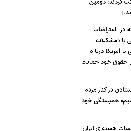
کت کردند: دومین
د.»
 در «اعتراضات
ی با «مشکلات
با آمریکا درباره
رای حقوق خود حمایت
ستادن در کنار مردم
ببخشیم» همبستگی خود
جنگ ۱۲ روزه» و نابودی تأسیسات هسته‌ای ایران