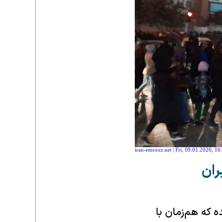
iran-emrooz.net | Fri, 09.01.2026, 16
ران
 که هم‌زمان با