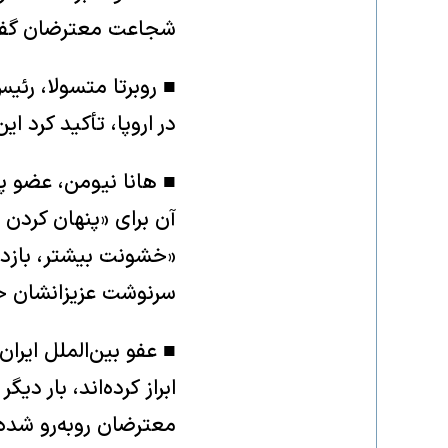
شجاعت معترضان گفت: 
■ روبرتا متسولا، رئیس 
در اروپا، تأکید کرد ا
■ هانا نیومن، عضو پا
آن برای «پنهان کردن
«خشونت بیشتر، بازداش
سرنوشت عزیزانشان خب
■ عفو بین‌الملل ایرا
ابراز کرده‌اند، بار د
معترضان روبه‌رو شده‌ا