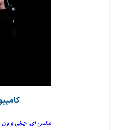
کامپیو
مکس ای. چرنی و ون-یی لی /