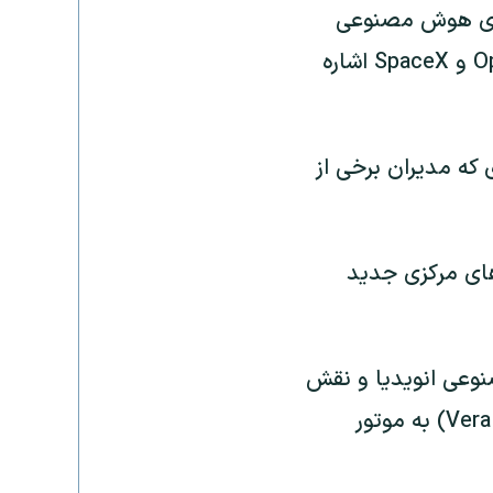
 دلاری، پردازنده Vera برای عامل‌های هوش مصنوعی
طراحی شده و از نخستین کاربران آن می‌توان به شرکت‌های OpenAI، Anthropic و SpaceX اشاره
 که مدیران برخی از
‌های مرکزی جدید
عی انویدیا و نقش
محوری تایوان در صنعت فناوری جهان اختصاص داشت، گفت: «این (پردازنده Vera) به موتور