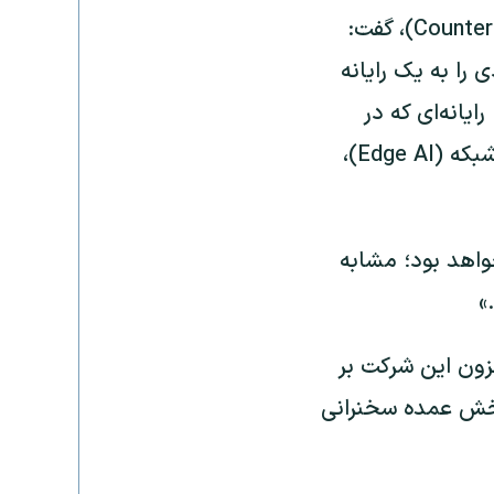
نیل شاه، هم‌بنیان‌گذار مؤسسه پژوهشی کانترپوینت ریسرچ (Counterpoint Research)، گفت:
دی را به یک رایانه
املی (Agentic AI) تبدیل کند؛ رایانه‌ای که در
سال‌های آینده، با افزایش اهمیت عامل‌های خصوصی هوش مصنوعی در لبه شبکه (Edge AI)،
ین لحظه، برای بخش رایانش شخصی همان “لحظه RTX Spark” خواهد بود؛ مشابه
»
نده تمرکز روزافزون این شرکت بر
رکزی (CPU) هستند. هوانگ بخش عمده سخنرانی