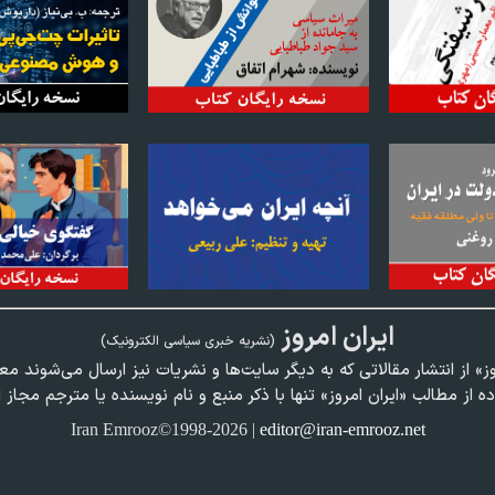
ايران امروز
(نشريه خبری سياسی الکترونیک)
وز» از انتشار مقالاتی كه به ديگر سايت‌ها و نشريات نيز ارسال می‌شوند م
ده از مطالب «ايران امروز» تنها با ذكر منبع و نام نويسنده يا مترجم مجاز 
Iran Emrooz©1998-2026 |
editor@iran-emrooz.net