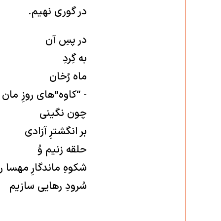
در گوری نهیم.
در پسِ آن
به گِردِ
ماه‌ رُخان
- “کاوه”های روزِ مان 
چون نگینی
بر انگشترِ آزادی
حلقه زنیم وُ
شکوهِ ماندگارِ مهسا را
سُرودِ رهایی سازیم