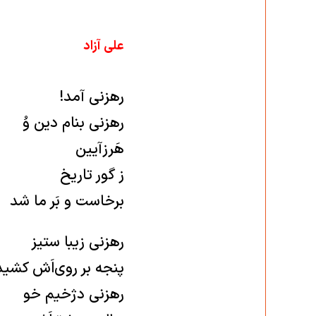
علی آزاد
رهزنی آمد!
رهزنی بنام دین وُ
هَرزآیین
ز گور تاریخ
برخاست و بَر ما شد
رهزنی زیبا ستیز
پنجه بر روی‌اَش کشید
رهزنی دژخیم خو