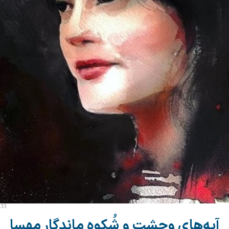
:33
آیه‌های وحشت و شُکوهِ ماندگارِ مهسا