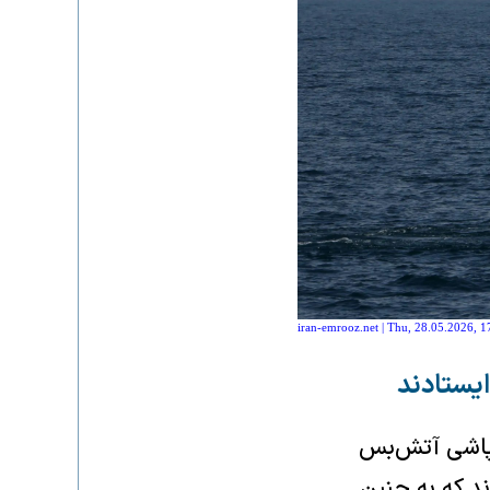
iran-emrooz.net | Thu, 28.05.2026, 1
یستادند
روپاشی آتش‌بس
د که به چنین