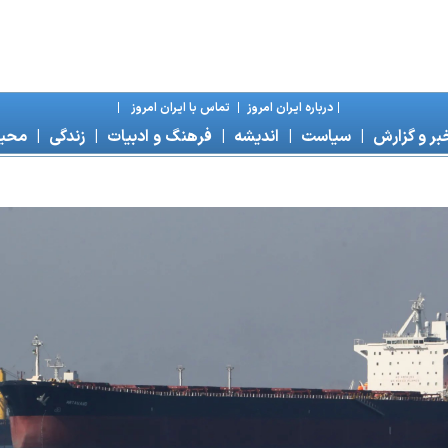
|
درباره ايران امروز
|
تماس با ايران امروز
|
بر و گزارش
|
سياست
|
انديشه
|
فرهنگ و ادبيات
|
زندگی
|
محی