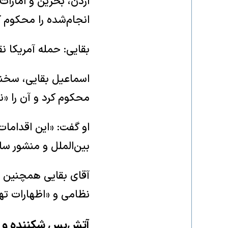
اردن، بحرین و امارات
انجام‌شده را محکوم ک
بقایی: حمله آمریکا ن
اسماعیل بقایی، سخنگ
محکوم کرد و آن را «
او گفت: «این اقداما
بین‌الملل و منشور س
آقای بقایی همچنین آ
نظامی و «اظهارات ت
آتش‌بس شکننده و م