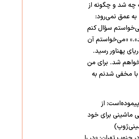
ه چه شد و چگونه از
به عمق نمی‌رود:
می‌خواستم سؤال کنم
د».» «می‌خواستم آن
ای پهناور رسید.
 خواهم شد. برای من
ز با مخفی شدنم به
یموده‌است: از
تی ماشینی برای خود
مینی‌ژوپ)
 جنوب تهران: «در را