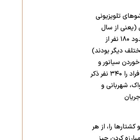
شوهای تلویزیونی
، در کتاب مصاحبه‌اش [۲، ۳۱۴] می‌گوید: «در آن ۸ سال (یعنی از سال
۱۳۴۹ تا ۱۳۵۷) از گروه‌های مختلف [...] دقیقاً ۳۱۲ نفر کشته شدند (که حدود ۱۸۰ نفر از
‌های مختلف دیگر بودند)
خوردن سیانور و
ترکاندن نارنجک، خودکشی کردند. [...] عمادالدین باقی تعداد این دسته از افراد را ۳۴۰ نفر ذکر
ک، شهربانی و
در جریان
کشتارها را، از هر
بارزه کردن چیز