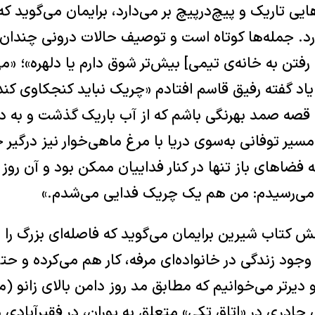
ایی تاریک و پیچ‌درپیچ بر می‌دارد، برایمان می‌گوید ک
رد. جمله‌ها کوتاه است و توصیف حالات درونی چندان 
 رفتن به خانه‌ی تیمی] بیش‌تر شوق دارم یا دلهره»؛ «
 یاد گفته رفیق قاسم افتادم «چریک نباید کنجکاوی کن
صه صمد بهرنگی باشم که از آب باریک گذشت و به دری
مسیر توفانی به‌سوی دریا با مرغ ماهی‌خوار نیز درگیر
به فضاهای باز تنها در کنار فداییان ممکن بود و آن رو
 می‌رسیدم: من هم یک چریک فدایی می‌شدم.»
کتاب شیرین برایمان می‌گوید که فاصله‌ای بزرگ را پ
جود زندگی در خانواده‌ای مرفه، کار هم می‌کرده و ح
و دیرتر می‌خوانیم که مطابق مد روز دامن بالای زانو (
چادری در «اتاق تکی» متعلق به پوران، در فقیرآبادی در