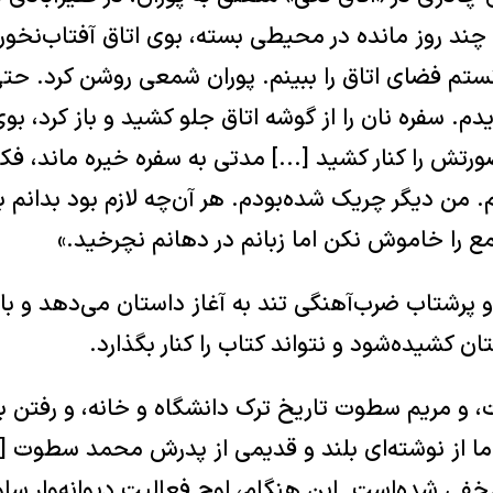
 چند روز مانده در محیطی بسته، بوی اتاق آفتاب‌نخورد
نستم فضای اتاق را ببینم. پوران شمعی روشن کرد. حتی
م. سفره نان را از گوشه اتاق جلو کشید و باز کرد، ب
رتش را کنار کشید [...] مدتی به سفره خیره ماند، ف
 من دیگر چریک شده‌بودم. هر آن‌چه لازم بود بدانم به
 را خاموش نکن اما زبانم در دهانم نچرخید.»
و پرشتاب ضرب‌آهنگی تند به آغاز داستان می‌دهد و ب
ن کشیده‌شود و نتواند کتاب را کنار بگذارد.
 و مریم سطوت تاریخ ترک دانشگاه و خانه، و رفتن به 
 اردیبهشت ۱۳۵۵ مخفی شده‌است. این هنگام،‌ اوج فعالیت دیوانه‌و