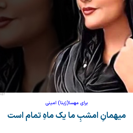
0:07
برای مهسا(ژینا) امینی
میهمانِ امشبِ ما یک ماهِ تمام است