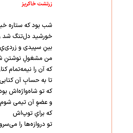
زرتشت خاکریز
شب بود که ستاره خبرِ 
خورشید دل‌تنگ شد و 
بینِ سپیدی و زردی‌یِ
من مشغولِ نوشتنِ شع
که آن را نیمه‌تمام کنا
تا به حسابِ آن کتابی
که تو شاه‌واژه‌اش بو
و عضوِ آن تیمی شوم
که برایِ توپ‌اش
تو دروازه‌ها را می‌سر