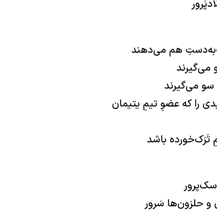
دپَرور
ه‌دستِ هم می‌دهند
و می‌گیرند
سو می‌گیرند
ی را که عضوِ تیمِ یتیمان
تَرَک‌خورده باشد
وسک‌پرور
و حلزون‌ها سَرور