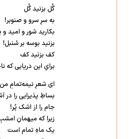
گُل بزنید گُل
به سرِ سرو و صنوبر!
بکارید شور و امید و پ
بزنید بوسه بر سُنبل!
کف بزنید کف
برایِ این دریایی که 
ای شعرِ نیمه‌تمامِ من
بساطِ پذیرایی را در آ
جام را از اشک پُر!
زیرا که میهمانِ امشبِ
یک ماهِ تمام است