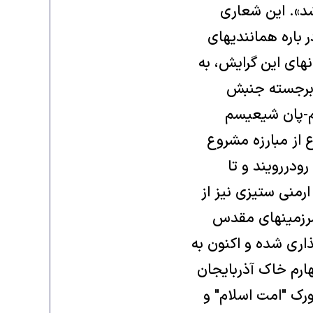
 شد». اين شعاری
 باره هماننديهای
انهای اين گرايش، به
ی برجسته جنبش
يسم-پان شيعيسم
ع از مبارزه مشروع
ودررويند و تا
ارمنی ستيزی نيز از
 سرزمينهای مقدس
اری شده و اکنون به
ارم خاک آذربايجان
ورک "امت اسلام" و