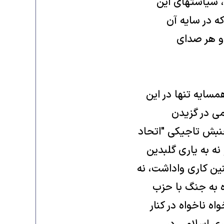
، سياستهای اين
ه در سايه آن
 و هر صدای
مسايه تنها در اين
می در گزيدن
نبش تاجيکی "اتحاد
ه به ياری گلبدين
ين کاری واداشت، نه
 به جنگ با حزب
ه ناخواه در کنار