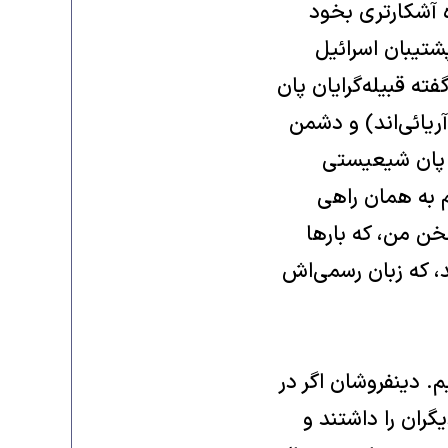
ه آشکارتری بخود
پشتيبان اسرائيل
ه قبيله‌گرايان پان
يائی‌اند) و دشمن
ش پان شيعيستی
م به همان راهی
خن من، که بارها
، که زبان رسمی‌اش
. دينفروشان اگر در
ران را داشتند و