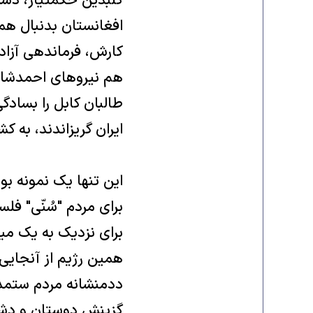
گلبدين حکمتيار، دشم
افغانستان بدنبال هم
کارش، فرماندهی آزاد
هم نيروهای احمدشاه 
طالبان کابل را بسادگی
ايران گريزاندند، به 
اين تنها يک نمونه بو
برای مردم "سُنّی" فل
برای نزديک به يک ميل
همين رژيم از آنجايی
ددمنشانه مردم ستمدي
گزينش دوستان و دشمن