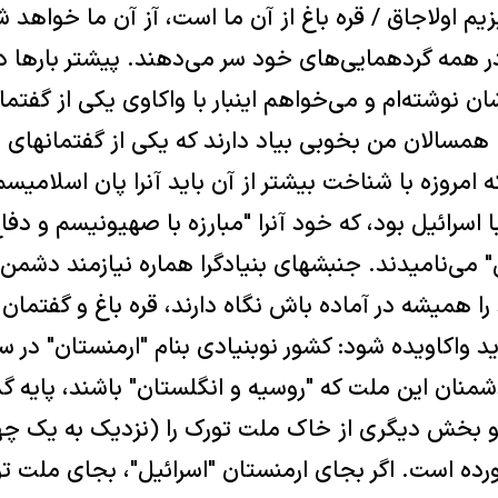
يزيم اولاجاق / قره باغ از آن ما است، آز آن ما خواهد
در همه گردهمايی‌های خود سر می‌دهند. پيشتر بارها در
شان نوشته‌ام و می‌خواهم اينبار با واکاوی يکی از گفتم
. همسالان من بخوبی بياد دارند که يکی از گفتمانها
 که امروزه با شناخت بيشتر از آن بايد آنرا پان اسلام
 اسرائيل بود، که خود آنرا "مبارزه با صهيونيسم و دفا
ی‌ناميدند. جنبشهای بنيادگرا هماره نيازمند دشمن ر
را هميشه در آماده باش نگاه دارند، قره باغ و گفتمان 
يد واکاويده شود: کشور نوبنيادی بنام "ارمنستان" در
نان اين ملت که "روسيه و انگلستان" باشند، پايه گذ
 و بخش ديگری از خاک ملت تورک را (نزديک به يک چه
ورده است. اگر بجای ارمنستان "اسرائيل"، بجای ملت ت