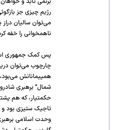
برنمی تابد و خواهان 
رژيم چيزی جز بازگوئی
می‌توان ساليان دراز
ناهمخوانی را خفه کرد
پس کمک جمهوری اسلامی
چارچوب می‌توان درياف
همپيمانانش می‌بود، 
شمال" برهبری شادروا
حکمتيار، که هم پشتو
تاجيک ستيزی بود و ن
وحدت اسلامی برهبری م