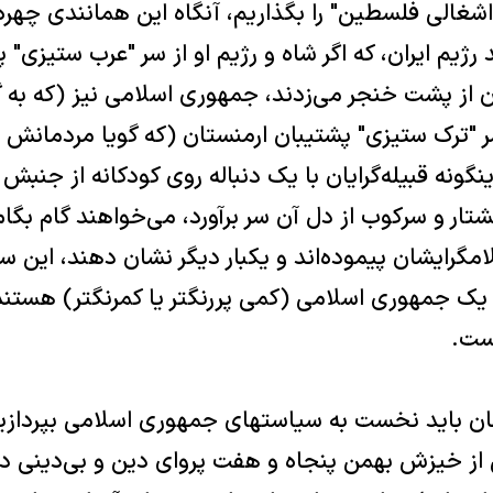
اشغالی فلسطين" را بگذاريم، آنگاه اين همانندی چهر
رژيم ايران، که اگر شاه و رژيم او از سر "عرب ستيزی" 
 از پشت خنجر می‌زدند، جمهوری اسلامی نيز (که به گفت
"ترک ستيزی" پشتيبان ارمنستان (که گويا مردمانش آر
نگونه قبيله‌گرايان با يک دنباله روی کودکانه از جنب
ار و سرکوب از دل آن سر برآورد، می‌خواهند گام بگا
امگرايشان پيموده‌اند و يکبار ديگر نشان دهند، اين س
ن يک جمهوری اسلامی (کمی پررنگتر يا کمرنگتر) هستند
يست.
مان بايد نخست به سياستهای جمهوری اسلامی بپردازيم
 خيزش بهمن پنجاه و هفت پروای دين و بی‌دينی ديگ