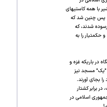
ری اسلامی در
ير با همه کاستيهای
د، پس چنين شد که
سوده شدند، که
و حکمتيار را به
ه در باريکه غزه و
ه "يک" مسجد نيز
را بجای آورند.
ر برابر کشتار
جمهوری اسلامی در
!