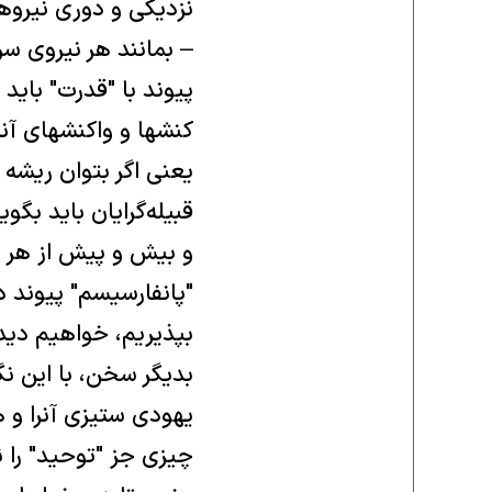
نزديکی و دوری نيروها
– بمانند هر نيروی سر
پيوند با "قدرت" بايد 
کنشها و واکنشهای آنر
يعنی اگر بتوان ريشه 
قبيله‌گرايان بايد بگ
و بيش و پيش از هر چ
"پانفارسيسم" پيوند 
بپذيريم، خواهيم ديد 
بديگر سخن، با اين ن
يهودی ستيزی آنرا و هم
چيزی جز "توحيد" را نه