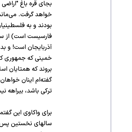
بجای قره باغ "اراضی 
خواهد گرفت. می‌ماند 
بودند و به فلسطينيان
فارسيست است) از سر 
آذربايجان است! و بدي
خمينی که جمهوری کشت
بروند که همتايان اسل
گفته‌ام اينان خواها
ترکی باشد، بيراهه ن
برای واکاوی اين گفت
سالهای نخستين پس از