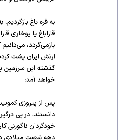
به قره باغ بازگرديم، 
قاراباغ يا يوخاری قار
بازمی‌گردد، می‌داني
ارتش ايران پشت کردند
گذشته اين سرزمين پس 
خواهد آمد:
پس از پيروزی کمونيست
دهه شصت ميلادی در آر