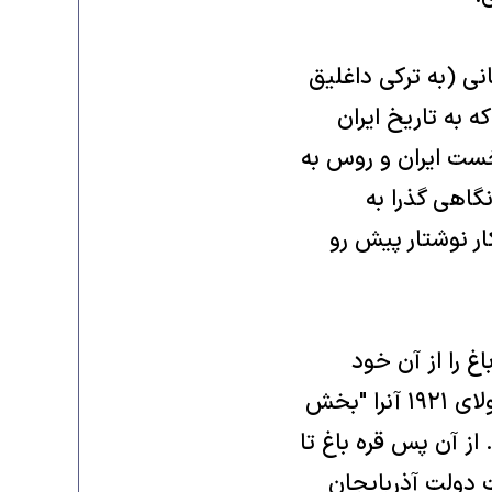
انی (به ترکی داغليق
ه به تاريخ ايران
خست ايران و روس به
گاهی گذرا به
ار نوشتار پيش رو
غ را از آن خود
دانستند. در پی درگيريهايی چند کميته مرکزی حزب کمونيست شوروی در جولای ۱۹۲۱ آنرا "بخش
هوری آذربايجان داد. از آن پس قره باغ تا
ت دولت آذربايجان