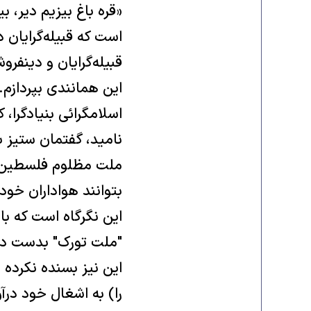
«قره باغ بيزيم دير، ب
است که قبيله‌گرايان 
قبيله‌گرايان و دينفرو
اين همانندی بپردازم
اسلامگرائی بنيادگرا،
ناميد، گفتمان ستيز با
ملت مظلوم فلسطين" م
بتوانند هواداران خود 
اين نگرگاه است که با
"ملت تورک" بدست دشم
اين نيز بسنده نکرده
را) به اشغال خود درآ