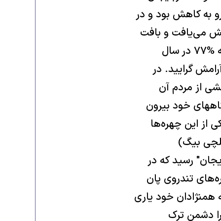
و به کاهش بود و در
ايش می‌يافت و بافت
جمعيتی قره باغ را به زيان ارمنيان دگرگون می‌کرد. (از %۹۳ در سال ۱۹۲۶ به %۷۷ در سال
آرامش گراييد. در
خشی از مردم آن
نگاههای خود بيرون
 از اين چهره‌ها
يلچی بيگ)
جان" رسيد که در
نهاد. از ترکيه چهره‌های تندروی پان
 همنژادان خود ياری
 را دشمن ترک