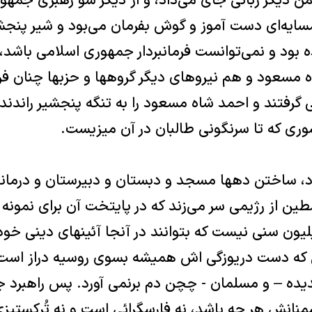
ن ديگر ربانی جای می‌داد، و از ديگر سو رهبری جمهو
سايه‌ای دست آموز و گوش بفرمان می‌بود و شير پنجش
ه بود و نمی‌توانست فرمانبردار جمهوری اسلامی باش
مسعود و هم نيروهای ديگر گروهها و حزبها چنان فر
 گرفتند و احمد شاه مسعود را به تنگه پنجشير راندند 
کشوری که تا سرنگونی طالبان در آن ميزيست.
د، ساختن دهها مسجد و دبستان و دبيرستان و درمانگا
سطين از رژيمی سر می‌زند که در پايتخت آن برای نمون
يون سنی نيست که بتوانند در آنجا آئينهای دينی خود 
 که دست دريوزگی اش هميشه بسوی روسيه دراز است، د
ده – و مسلمان - چچن دم برنمی آورد. پس راهبرد 
انش هر چه باشد، نه فارسگرائی است و نه تُرکستيزی