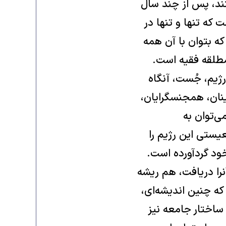
ستند، پس از چند سال
که تنها و تنها در
که بتوان با آن همه
مطلقه فقيه است.
رژيم، جُست، آنگاه
ينان، همجنسگرايان،
‌توان به
يستی اين رژيم را
خود گردآورده است.
را دريافت، هم ريشه
 که چنين انديشه‌ای،
و ساختار جامعه نيز