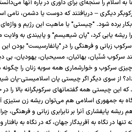
 به اسلام را سنجه‌ای برای داوری در باره آنها می‌دان
کوبگر ديگری – دريافتند که دوست يا دشمن، نامی است 
بکار برده شود. "چيستی" يا ماهيت اين رژيم و واژه‌ای 
ا ريشه يابی کرد، "پان شيعيسم" و پايبندی به ولايت 
سرکوب زبانی و فرهنگی را در "پانفارسيست" بودن اين 
ويند سرکوب سُنّيان، بهائيان، مسيحيان، يهوديان، بی د
يزی سرکوب و خوارشماری همه سويه زنان را چگونه می
داد؟ از سوی ديگر اگر چيستی پان اسلاميستی-پان شيع
که اين چيستی همه گفتمانهای سرکوبگرانه بالا را در 
گاه به جمهوری اسلامی هم می‌توان ريشه زن ستيزی آن
 ريشه پايفشاری آنرا بر نابرابری زبانی و فرهنگی، چرا
 تنها در نگاه به آفريدگار جهان، که در نگاه به بافتار 