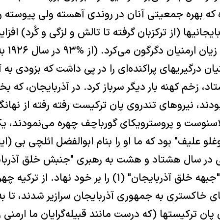
ه که بهره جمعيتی آنان در روندی آهسته ولی پيوسته ر
يجانيها (از ترکزبان گرفته تا تالش و لزگی و کُرد) افز
رمنيان درگيريهای پراکنده‌ای را در پی داشت که بزودی به 
اد، زخم کهنه بار ديگر سرباز کرد. در آذربايجان، که ب
ر بودند، نيروهای تندروی پان ترکيست رفته رفته از نها
لاسنوست و پروسترويکای گورباچف چهره می‌نمودند، يکی
غلو عليف" بود که ما او را بنام ابوالفضل ائلچی بی (ا
ی در سال هشتاد و هشت به رهبری "جنبش خلق آذرباي
سال هشتاد و نُه نام "جبهه خلق آذربايجان" (۱) را بر خود 
ای خاکستری به جمهوری آذربايجان سرازير شدند، تا به
 پان ترکيستها (که درست مانند قبيله‌گرايان ما ارمنی