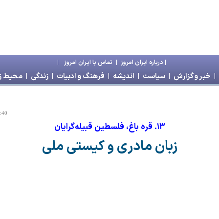
|
درباره ايران امروز
|
تماس با ايران امروز
|
|
خبر و گزارش
|
سياست
|
انديشه
|
فرهنگ و ادبيات
|
زندگی
|
محیط 
8:40
۱۳. قره باغ، فلسطين قبيله‌گرايان
زبان مادری و کيستی ملی