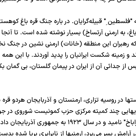
به "فلسطين ِ" قبيله‌گرايان. در باره جنگ قره باغ کوهست
اباغ، به ارمنی آرتساخ) بسيار نوشته شده است. تا آنجا ک
م که رهبران اين منطقه (خانات) ارمنی نشين در جنگ ن
 و زمينه شکست ايرانيان را پديد آوردند. با اين همه ن
از جدائی آن از ايران در پيمان گلستان، بی گمان بک
ها در روسيه تزاری، ارمنستان و آذربايجان هردو قره با
خودگردان ناگورنی کاراباخ" ناميد و در سال ۱۹۲۳ به جم
امش بسر می‌برد، ارمنيها از نابرابری برپا شده بدس