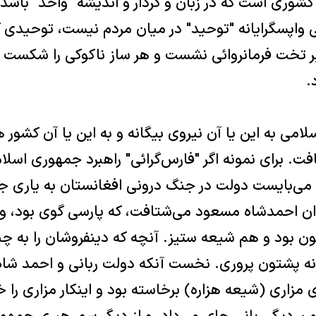
کشوری است که در زبان و کردار و انديشه "واحد" باشد
 واپسگرايانه "توحيد" در ميان مردم نيست، توحيدی ک
 بر تخت فرمانروائی نشست و هر ساز ناکوکی را شکست
.
 به اين يا آن نيروی بيگانه و به اين يا آن کشور ه
ت. برای نمونه اگر "فارس‌گرائی" راهبرد جمهوری اسلا
می‌بايست دولت در جنگ درونی افغانستان به ياری ج
ن احمدشاه مسعود می‌شتافت، که پارسی گوی بود، و ن
ن بود و هم شيعه ستيز. آنچه که دينفروشان را به چن
ه پشتون پروری. نخست آنکه دولت ربانی و احمد شاه
زاری (شيعه هزاره) برخاسته بود و اينکار مزاری را خوا