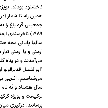
ناخشنود بودند، بويژ
همين راستا شمار آذربا
۱۹۸۹) ناخرسندی ا
سالها پايانی دهه هشت
ارمنی و يا ارمنی تبا
می‌آمدند و در پناه گ
"ابوالفضل قديرقولو او
می‌شناسيم. ائلچی ب
ترکيست و بويژه گرگه
برسانند. درگيری ميان