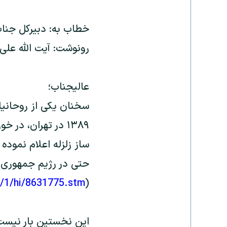
خطاب به: دبيرکل جنا
رونوشت: آيت الله علی
عاليجناب؛
۱۳۸۹ در تهران، د
ساز زلزله اعلام نمو
حتی در رژيم جمهوری ا
k/1/hi/8631775.stm
(
اين نخستين بار نيست