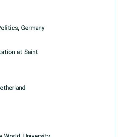
Politics, Germany
ation at Saint
Netherland
e World, University