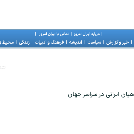
|
درباره ايران امروز
|
تماس با ايران امروز
|
|
خبر و گزارش
|
سياست
|
انديشه
|
فرهنگ و ادبيات
|
زندگی
|
محیط 
0:23
يان ايرانی در سراسر جهان