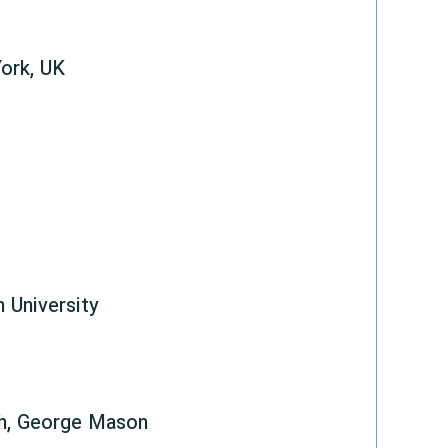
York, UK
 University
th, George Mason