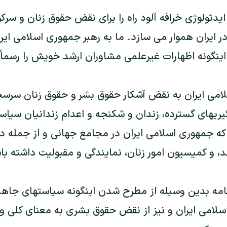
ايدئولوژی خرافه آلود راه را برای نقض حقوق زنان و سرک
 ايران هموار می سازد. ما به رهبر جمهوری اسلامی ايرا
ينگونه اظهارات غيرعلمی مشاوران ارشد خويش را رسماً 
امی ايران به نقض آشکار حقوق بشر و حقوق زنان سرسخ
ريهای گسترده، زندان و شکنجه و اعدام زندانيان سيا
که جمهوری اسلامی ايران در مجامع جهانی و از جمله 
 و کميسيون امور زنان، نمايندگی و مقبوليت داشته با
امه بدين وسيله از مطرح شدن اينگونه سياستهای جاهلانه
سلامی ايران و نيز از نقض حقوق بشری به معنای کل