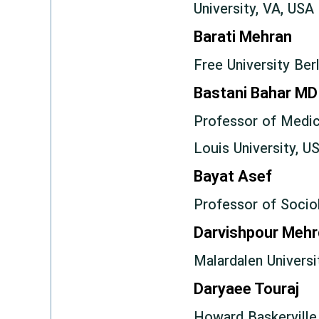
University, VA, USA
Barati Mehran
Free University Ber
Bastani Bahar MD
Professor of Medici
Louis University, U
Bayat Asef
Professor of Sociol
Darvishpour Meh
Malardalen Univers
Daryaee Touraj
Howard Baskerville 