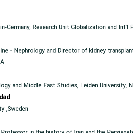
lin-Germany, Research Unit Globalization and Int’l 
ne - Nephrology and Director of kidney transplant
SA
ogy and Middle East Studies, Leiden University, 
rdad
ity ,Sweden
Professor in the history of Iran and the Persianat