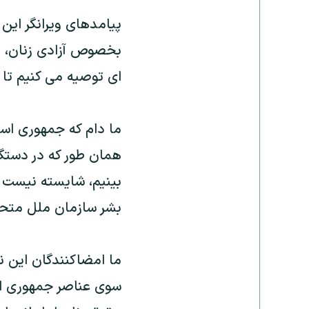
پيامدهای ويرانگر اين 
بخصوص آزادی زنان، در
ای توصيه می کنيم تا ا
ما دام که جمهوری اسل
همان طور که در دستگي
بينيم، شايسته نيست 
بشر سازمان ملل متحد،
ما امضاکنندگان اين ن
سوی عناصر جمهوری ا