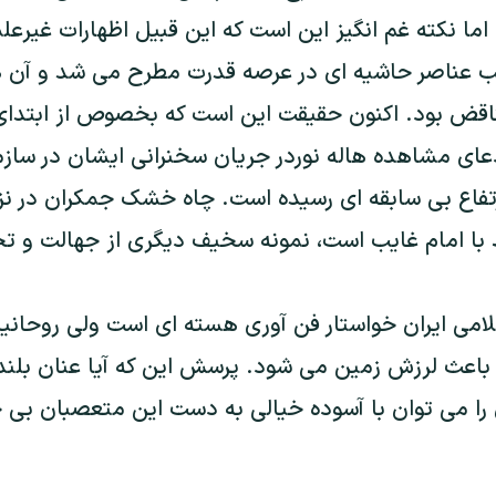
 اما نکته غم انگيز اين است که اين قبيل اظهارات غيرعل
 عناصر حاشيه ای در عرصه قدرت مطرح می شد و آن ه
اقض بود. اکنون حقيقت اين است که بخصوص از ابتدا
دعای مشاهده هاله نوردر جريان سخنرانی ايشان در سازم
رتفاع بی سابقه ای رسيده است. چاه خشک جمکران در نز
 با امام غايب است، نمونه سخيف ديگری از جهالت و 
می ايران خواستار فن آوری هسته ای است ولی روحانيان
 باعث لرزش زمين می شود. پرسش اين که آيا عنان بلند
را می توان با آسوده خيالی به دست اين متعصبان بی خ