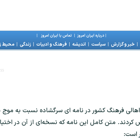
|
درباره ايران امروز
|
تماس با ايران امروز
|
|
خبر و گزارش
|
سياست
|
انديشه
|
فرهنگ و ادبيات
|
زندگی
|
محیط 
:55
اهالی فرهنگ کشور در نامه ای سرگشاده نسبت به موج 
 کردند. متن کامل این نامه که نسخه‌ای از آن در اختیار
 است: