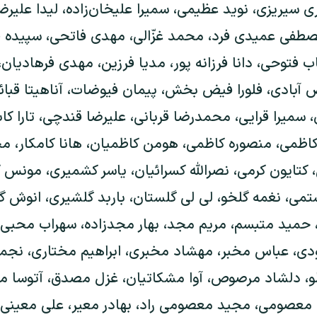
سیریزی، نوید عظیمی، سمیرا علیخان‌زاده، لیدا علیرضای
ی عمیدی فرد، محمد غزّالی، مهدی فاتحی، سپیده فار
 فتوحی، دانا فرزانه پور، مدیا فرزین، مهدی فرهادیان
آبادی، فلورا فیض بخش، پیمان فیوضات، آناهیتا قبائیا
سمیرا قرایی، محمدرضا قربانی، علیرضا قندچی، تارا کابل
ظمی، منصوره کاظمی، هومن کاظمیان، هانا کامکار، 
، کتایون کرمی، نصرالله کسرائیان، یاسر کشمیری، مونس
تمی، نغمه گلخو، لی لی گلستان، باربد گلشیری، انوش گ
 حمید متبسم، مریم مجد، بهار مجدزاده، سهراب محبی،
، عباس مخبر، مهشاد مخبری، ابراهیم مختاری، نج
، دلشاد مرصوص، آوا مشکاتیان، غزل مصدق، آتوسا مظ
 معصومی، مجید معصومی راد، بهادر معیر، علی معینی،