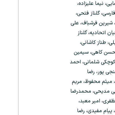
ی، نیما علیزاده،
سی، گلناز فتحی،
، شیرین فرشباف، علی
ن اتحادیه، گلناز
ی، طناز کاشانی،
محسن کاهی، سیمین
 کوچکی شلمانی، احمد
نجی پور، رضا
 میثم محفوظ، مریم
می مدیحی، محمدرضا
فری، امیر معبد،
 پیام مفیدی، رضا