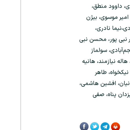
، داوود منطق،
 امیر موسوی، بیژن
،نیما نادری،
ر نبی پور، محسن نبی
م‌آبادی، سولماز
هاله نیازمند، هانیه
 نیکخواه، طاهر
نیان، افشین هاشمی،
یزدان پناه، صفی