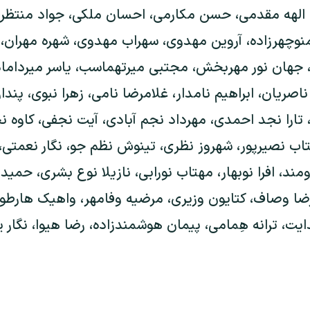
لهه مقدمی، حسن مکارمی، احسان ملکی، جواد منتظری
ر منوچهرزاده، آروین مهدوی، سهراب مهدوی، شهره مهران،
 جهان نور مهربخش، مجتبی میرتهماسب، یاسر میردامادی
ریان، ابراهیم نامدار، غلامرضا نامی، زهرا نبوی، پندا
 تارا نجد احمدی، مهرداد نجم آبادی، آیت نجفی، کاوه نج
تاب نصیرپور، شهروز نظری، تینوش نظم جو، نگار نعمتی، 
مند، افرا نوبهار، مهتاب نورابی، نازیلا نوع بشری، حمید
رضا وصاف، کتایون وزیری، مرضیه وفامهر، واهیک هارطو
ایت، ترانه هِمامی، پیمان هوشمندزاده، رضا هیوا، نگار 