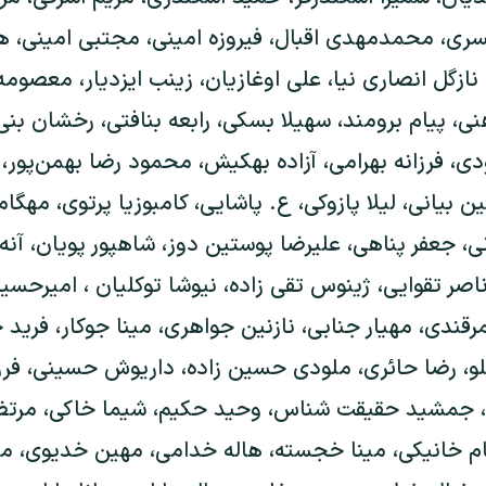
سری، محمدمهدی اقبال، فیروزه امینی، مجتبی امینی، هو
 نازگل انصاری نیا، علی اوغازیان، زینب ایزدیار، معصو
ی، پیام برومند، سهیلا بسکی، رابعه بنافتی، رخشان بنی
ی، فرزانه بهرامی، آزاده بهکیش، محمود رضا بهمن‌پور
 بیانی، لیلا پازوکی، ع. پاشایی، کامبوزیا پرتوی، مهگام
ی، جعفر پناهی، علیرضا پوستین دوز، شاهپور پویان، آنه
ناصر تقوایی، ژینوس تقی زاده، نیوشا توکلیان ، امیرحسی
ندی، مهیار جنابی، نازنین جواهری، مینا جوکار، فرید 
لو، رضا حائری، ملودی حسین زاده، داریوش حسینی، فرز
، جمشید حقیقت شناس، وحید حکیم، شیما خاکی، مرتض
ام خانیکی، مینا خجسته، هاله خدامی، مهین خدیوی، م