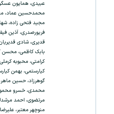
عبیدی، همایون عسگری 
محمدحسین عماد، مصطف
مجید فتحی زاده، شهاب
فریورصدری، آذین فیض 
قدیری، شادی قدیریان، 
بابک کاظمی، محسن کا
کرامتی، محبوبه کرملی
کیارستمی، بهمن کیارس
گوهرزاد، حسین ماهر،
محمدی، خسرو محمودی
مرتضوی، احمد مرشدلو
منوچهر معتبر، علیرضا