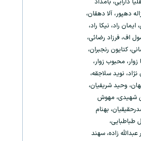
ا دارابی، بامداد
له دهپور، آلا دهقان،
ایمان راد، نیکا راد،
ل اف، فرزاد رضائی،
ی، کتایون رنجبران،
زوار، محبوب زوار،
ژاد، نوید سلاجقه،
هان، وحید شریفیان،
ین شهیدی، مهوش
رحقیقیان، بهنام
 طباطبایی،
بدالله زاده، سهند