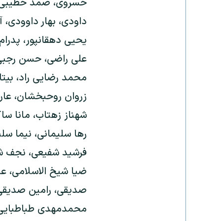
خسروی، صمد خطیبی، غز
داودی، بهار داوودی، آ
یحیی دهقانپور، پدرام د
علی راضی، حسن رجبی 
محمد رضایی راد، بیتا
زروان روحبخشان، عارفه
شهناز زهتاب، مانا سا
رها سلیمانی، نیما سل
فرشید شفیعی، نجف شک
ضیا شیخ الاسلامی، ع
صدیقی، رامین صدیقی،
محمدمهدی طباطبایی، ر