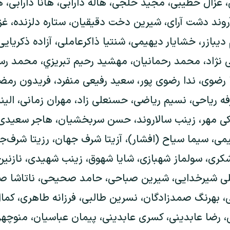
ال خطیبی، مجید خلجی، هاله دارابی، هانا دارابی، هلی
روند دشت آرای، شیرین دخت دقیقیان، ستاره دلزنده، غزا
یبازر، خشایار دیهیمی، شنتیا ذاکرعاملی، آزاده ذکریایی، 
نژاد، محمد رحمانیان، مهشيد رحيم تبريزي، محمد رسو
 رضوی، ندا رضوی پور، سعید رفیعی منفرد، فریدون رمضان
 ریاحی، نسیم ریاضی، حسنعلی زاد، مهران زمانی، الینا 
کی مهر، زینب سالاروند، حسن سربخشیان، هاجر سعیدی ن
یمی، سیما سیاح (افشار)، آزیتا شرف جهان، رزیتا شرف‌ج
ری، سولماز شهبازی، شایا شهوق، زینب شهیدی، نازن
لی شیرخدایی، شیرین صباحی، حامد صحیحی، ناتاشا صد
 بهرنگ صمدزادگان، نسرین طالبی، فرزانه طاهری، کمال
ضا عابدینی، کسری عابدینی، پیمان عباسیان، منوچهر ع