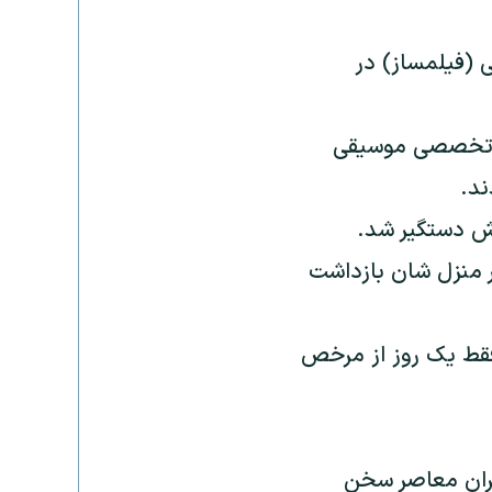
(فیلمساز) در
له تخصصی موسیقی
ند.
ش دستگیر شد.
منزل شان بازداشت
 فقط یک روز از مرخص
یران معاصر سخن