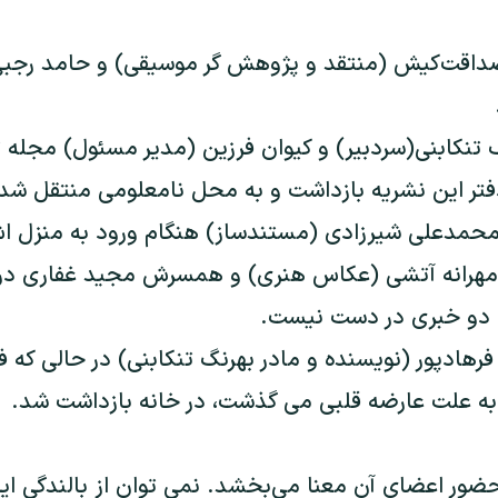
اقت‌کیش (منتقد و پژوهش گر موسیقی) و حامد رجبی 
گ تنکابنی(سردبیر) و کیوان فرزین (مدیر مسئول) مج
فتر این نشریه بازداشت و به محل نامعلومی منتقل شد
حمدعلی شیرزادی (مستندساز) هنگام ورود به منزل ا
مهرانه آتشی (عکاس هنری) و همسرش مجید غفاری در 
 دو خبری در دست نیست.
فرهادپور (نویسنده و مادر بهرنگ تنکابنی) در حالی که
 به علت عارضه قلبی می گذشت، در خانه بازداشت شد.
 حضور اعضای آن معنا می‌بخشد. نمی توان از بالندگی ا