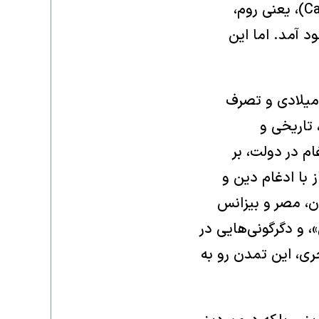
حکومت جهان مسحیت، با تکیه بر پنج پایه قدرت کلیسا (Cathedral of Bishop)، یعنی روم،
اورشلیم، و جماعت یا امت مسیحی (Community) بوجود آمد. اما این
میلادی و تصرف
تاریخی و
م در دولت، بر
 با ادغام دین و
ن، مصر و بیزانس
، و دگرگونی‌هایی در
ری، این تمدن رو به