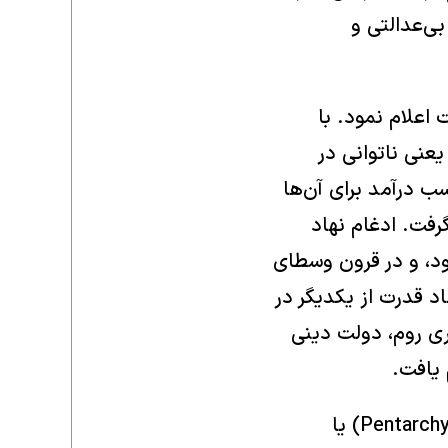
بی‌عدالتی و
ت اعلام نمود. با
عنی ناتوانی در
ب درآمد برای آن‌ها
رفت. ادغام نهاد
د، و در قرون وسطای
د قدرت از یکدیگر در
اقی ماند.[۱] با سقوط امپراتوری روم، دولت دینی
 یافت.
با تسلط کلیسا بر تمام سرزمین‌ها امپراتوری درقرن پنجم، امپراتوری پنتارکی (Pentarchy) یا