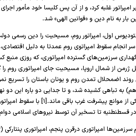
ر امپراتور غلبه کرد، و از آن پس کلیسا خود مأمور اجرای 
 بار به نام دین و «قوانین الهی» شد.
 میلادی تئودیوس اول، امپراتور روم، مسیحیت را دین رسمی دول
سر انجام سقوط امپراتوی روم عمدتا به دلیل اقتصادی، ی
هداری سرزمین‌های گسترده امپراتوری، که روزی منبع کس
یل ژرمن از شمال اروپا، مسیحیت جای امپراتوری روم را گ
وند اضمحلال تمدن روم و یونان باستان را تسریع نمو
م) به تباهی کشیده شد، و تا جدایی دو باره این دو نها
دوره مدرن، بصورت یکی از موانع پیشرفت غرب ب
در قسطنطنیه تا تسخیر آن توسط نیروهای اسلامی دوام