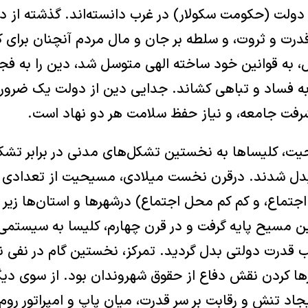
ولت (حکومت سکولار) در غرب دانسته‌اند. گذشته از در
رت و ثروت، و سلطه بر جان و مال مردم آنچنان برای ک
، به قوانین خود ساخته الهی متوسل شد، دین را به فج
ا به فساد و تباهی کشاند. جدایی دین از دولت یک ضرور
رفت جامعه، و نیاز حفظ سلامت هر دو نهاد است.
یت، کلیسا‌ها به نخستین تشکل‌های مدنی در برابر تش
بدل شدند. درقرن نخست میلادی، مسیحیت از تعدادی 
جتماع، و کم کم محل اجتماع) درشهر‌ها و استان‌ها زیر 
ن مسیح پایه گرفت و در قرن چهارم، کلیسا به سیستمی 
 قدرت دولتی بدل گردید. تمرکز، نخستین گام در نفی
 رها کردن نقش دفاع از حقوق شهروندان بود. از سوی دی
جاد تنش و رقابت بر سر قدرت، میان پاپ و امپراتور روم