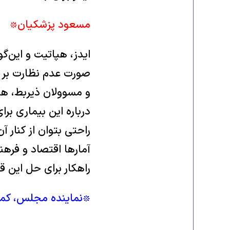
مسعود پزشکيان٭
ايدز، هپاتيت و اين‌گ
صورت عدم نظارت بر آن،
و مسوولان ذيربط، هز
درباره اين بيماری بر
راحتی بتوان از کنار آ
آمار‌ها اقتصاد و فرهن
راهکار برای حل اين قب
٭نماينده مجلس، کم