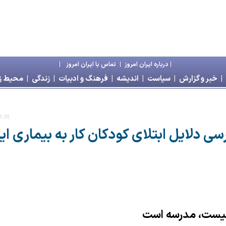
|
درباره ايران امروز
|
تماس با ايران امروز
|
|
خبر و گزارش
|
سياست
|
انديشه
|
فرهنگ و ادبيات
|
زندگی
|
محیط 
8:30
سی دلايل ابتلای کودکان کار به بيماری اي
 نيست، مدرسه است