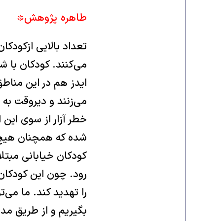
طاهره پژوهش٭
تعداد بالايی ازکودکا
می‌کنند. کودکان با شر
ايدز هم در اين مناطق
می‌زنند و ديروقت به 
خطر آزار از سوی اين
شده که همچنان هيچ ن
کودکان خيابانی مبتلا
رود. چون اين کودکان
را تهديد کند. ما می‌ت