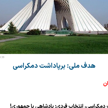
0:39
هدف ملی: برپاداشت ‌دمکراسی
ان
دمکراسی، انتخاب فردی: پادشاهی یا جمهوری!‏