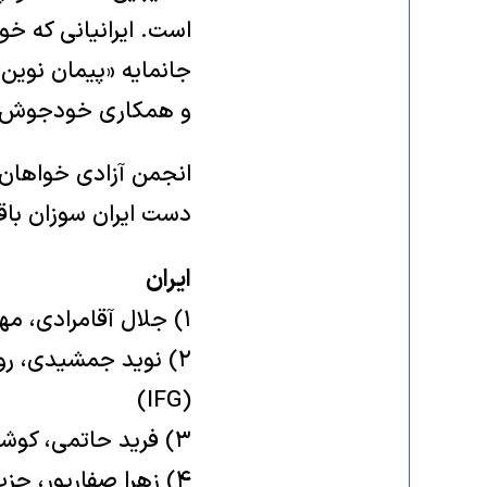
است. ایرانیانی که خوا
جانمایه «پیمان نوین» 
و همکاری خودجوش برا
انجمن آزادی خواهان آ
دست ایران ‏سوزان باقی
ایران
‏۲)‏ نوید جمشیدی، رو
(‏IFG‏)‏