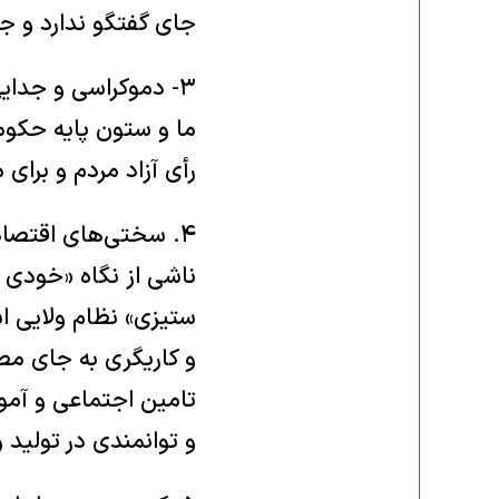
جای گفتگو ‏ندارد و ج
‏۳- دموکراسی و جدا
ما و ستون ‏پایه حکوم
رأی آزاد مردم و برای م
‏۴. سختی‌های اقتصا
ناشی از نگاه ‏‏«خودی
ستیزی» نظام ولایی است
و کاریگری به جای مص
تامین اجتماعی و آمو
و توانمندی در تولید 