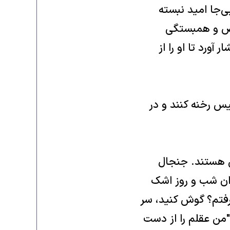
ى‌جا امید نبسته
تراض و همبستگى
 آورد تا او را از
یس رخنه کنند و در
ى هستند‌‌. جنجال
دان شب و روز اشک
تم‌؟ گوش کنید‌، سر
"من عقلم را از دست