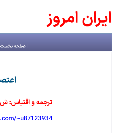
ايران امروز
|
صفحه نخست
اعتصا
ترجمه و اقتباس: ش‌‌.
ia.com/~u87123934