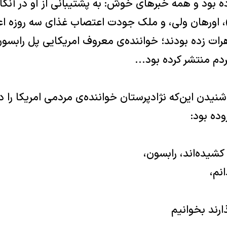
رده بود و همه خبر‌هاى خوش‌: به پشتیبانى از او در آنکا
، اورهان ولی‌، و ملک جودت اعتصاب غذاى سه روزه اعل
ت زده بودند؛ خوانند‌ه‌ی معروف امریکایى پل رابسون
م منتشر کرده بود‌...
 سال ١٩٤٩ او با شنیدن این‌که نژاد‌پرستان خوانند‌ه‌ی مردمى امریک
وده بود‌:
کشیده‌اند‌، رابسون‌،
نم‌،
ارند بخوانیم‌