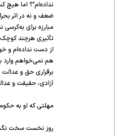
نداده‌ام‌"؟ اما هیچ کس
ضعف و نه در اثر بحر
مبارزه براى به‌کرسى ن
تأثیرى هر‌چند کوچک د
از دست نداده‌ام و خو
هم نمى‌خواهم وارد ب
برقرارى حق و عدالت مى
آزادى‌، حقیقت و عدالت
مهلتى که او به حکومت ت
روز نخست سخت نگذشت‌