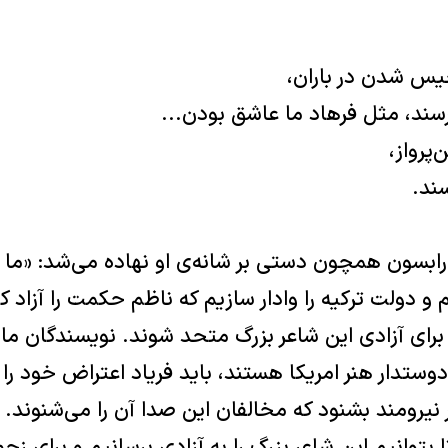
س شدن در باران‌،
د‌، مثل فرهاد ما عاشق بودن‌‌.‌.‌.‌
پرواز‌،
د‌‌.
رابسون همچون دستى بر شانه‌ی او نهاده مى‌شد‌: «ما د
م و دولت ترکیه را وادار سازیم که ناظم حکمت را آزاد کن
 براى آزادى این شاعر بزرگ متحد شوند‌‌. نویسندگان ما‌،
ستدار هنر امریکا هستند‌، باید فریاد اعتراض خود را بل
یرومند بشنود که مخالفان این صدا آن را مى‌شنوند‌‌. بی