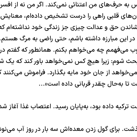
 به حرف‌هاى من اعتنائى نمى‌کند‌‌. اگر من نه از افسردگى
ان‌هاى قلبى راهى را درست تشخیص داده‌ام‌، معنایش 
شاندن حق و عدالت چیزى جز زندگى خود نداشته‌ام که نثا
ر این مبارزه داشته باشم‌، حتى راضى به مرگ هستم‌‌. 
ب مى‌فهمم چه مى‌خواهم بکنم‌‌. همانطور که گفتم در ا
حث شوم‌: زیرا هیچ کس نمى‌خواهد باور کند که یک شهر
‌خواهد از جان خود مایه بگذارد‌‌. فراموش مى‌کنند که 
 تا به‌حال چقدر قربانى داده است‌»...
رکیه داده بود‌، به‌پایان رسید‌‌. اعتصاب غذا آغاز شد‌‌
‌. براى گول زدن معده‌اش سه بار در روز آب مى‌نوش