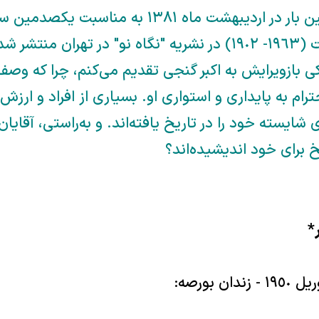
نوشته زیر نخستین بار در اردیبهشت ماه ١٣٨١ به مناسبت یکصدم
تولد ناظم حکمت (١٩٦٣- ١٩٠٢) در نشریه "نگاه نو" در تهران منتشر ش
دکی بازویرایش به اکبر گنجی تقدیم می‌کنم، چرا که وصف
رام به پایداری و استواری او. بسیاری از افراد و ارزش‌
شایسته خود را در تاریخ یافته‌اند. و به‌راستی، آقایا
 برای خود اندیشیده‌اند؟
*