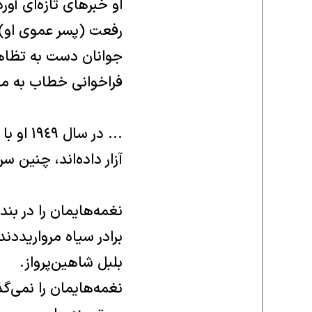
او خبر‌هاى تازه‌اى آو
رفعت (‌پسر عموى او‌)
جوانان دست به تظاهرا
فراخوانى خطاب به مرد
‌... در
آزار داده‌اند‌، چنین سر
نغمه‌هایمان را در بند 
برادر سیاه مروارید‌دندا
بلبل شاهین‌پرواز‌‌.
نغمه‌هایمان را نمى‌گذ