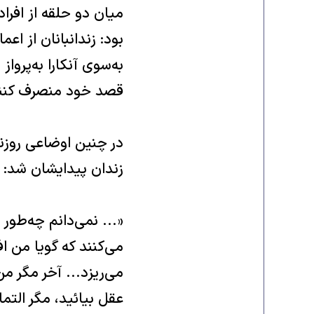
میان دو حلقه از افرا
بود‌: زندانبانان از 
به‌سوى آنکارا به‌پرواز
قصد خود منصرف کنند‌‌
در چنین اوضاعى روزنا
زندان پیدایشان شد‌:
«... نمى‌دانم چه‌طور 
مى‌کنند که گویا من ا
مى‌ریزد‌‌... آخر مگ
عقل بیائید‌، مگر الت