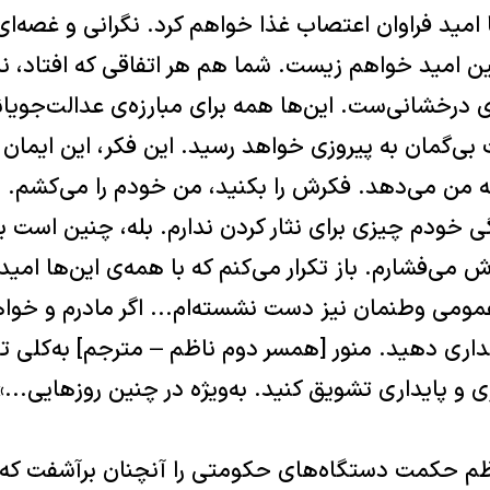
 امید فراوان اعتصاب غذا خواهم کرد‌‌. نگرانى و غصه‌اى ن
امید خواهم زیست‌‌. شما هم هر اتفاقى که افتاد‌، نا‌ام
رخشانى‌ست‌‌. این‌ها همه براى مبارز‌ه‌ی عدالت‌جویانه
 بى‌گمان به پیروزى خواهد رسید‌‌. این فکر‌، این ایمان 
مى‌دهد‌‌. فکرش را بکنید‌، من خودم را مى‌کشم‌‌. ه
 خودم چیزى براى نثار کردن ندارم‌‌. بله‌، چنین است بر
 مى‌فشارم‌‌. باز تکرار مى‌کنم که با همه‌ی این‌ها امید 
 عمومى وطنمان نیز دست نشسته‌ام‌‌... اگر مادرم و خوا
دلدارى دهید‌‌. منور [همسر دوم ناظم – مترجم] به‌کلی 
رى و پایدارى تشویق کنید‌‌. به‌ویژه در چنین روز‌هایى‌...»
م حکمت دستگاه‌هاى حکومتى را آنچنان بر‌آشفت که ز