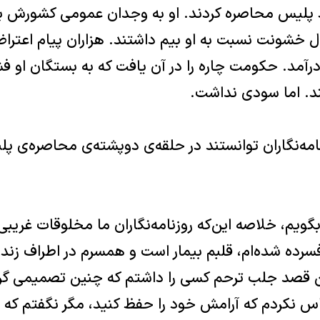
د پلیس محاصره کردند‌‌. او به وجدان عمومى کشورش ب
اعمال خشونت نسبت به او بیم داشتند‌‌. هزاران پیام اع
 در‌آمد‌‌. حکومت چاره را در آن یافت که به بستگان او فشار
. اما سودى نداشت‌‌.
مه‌نگاران توانستند در حلقه‌ی دو‌پشته‌ی محاصر‌ه‌ی پل
بگویم‌، خلاصه این‌که روزنامه‌نگاران ما مخلوقات غریب
فسرده شده‌ام‌، قلبم بیمار است و همسرم در اطراف زن
ر من قصد جلب ترحم کسى را داشتم که چنین تصمیمى گرف
ماس نکردم که آرامش خود را حفظ کنید‌، مگر نگفتم که 