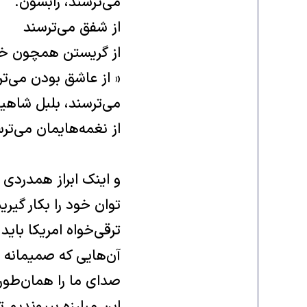
مى‌ترسند‌، رابسون‌‌.
از شفق مى‌ترسند‌
از گریستن همچون خی
« از عاشق بودن مى‌ترسن
مى‌ترسند‌، بلبل شاهین‌
از نغمه‌هایمان مى‌ترسن
و اینک ابراز همدردى 
توان خود را بکار گیری
ترقى‌خواه امریکا باید
آن‌هایى که صمیمانه دو
صداى ما را همان‌طور ن