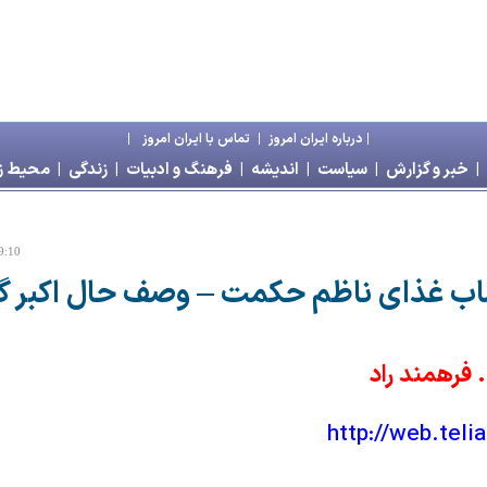
|
درباره ايران امروز
|
تماس با ايران امروز
|
|
خبر و گزارش
|
سياست
|
انديشه
|
فرهنگ و ادبيات
|
زندگی
|
محیط 
9:10
ب غذای ناظم حکمت – وصف حال اکبر 
 فرهمند راد
http://web.tel