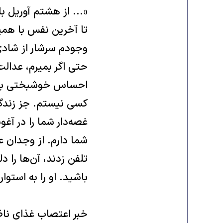
«... از هشتم آوریل با
تا آخرین نفس با همین 
وجودم سرشار از شادى د
حتى اگر بمیرم‌، عدالت
احساس خوشبختى به من 
کسى نیستم‌‌. جز زندگى
غصه‌دار شما را در آغوش
شما دارم‌‌. از وجدان
تلفن زدند‌، آن‌ها را 
باشید‌‌. او را به استوا
خبر اعتصاب غذاى ناظ