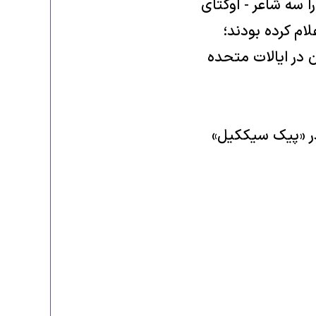
را سه شاعر - اوکتاى
ام کرده بودند؛
 در ایالات متحده
ا را در «پیک سیککیل»