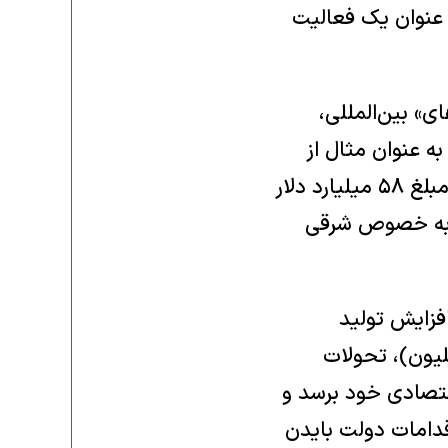
عنوان یک فعالیت
» بین‌المللی،
زی داخلی» (Domestic Renewal) بنا نهد. به عنوان مثال از
۶۱۷۰۰۰ پُل در آمریکا که عموماً در قرن نوزدهم ساخته شده‌اند، یک سوم با مبلغ ۵۸ میلیارد دلار
لف به خصوص شرقی
فزایش تولید
تریلیون دلاری آمریکا (چین ۱۸ تریلیون و روسیه ۱.۷ تریلیون)، تحولات
قتصادی خود برسد و
ز آن خود کنند. تمام اقدامات دولت بایدن