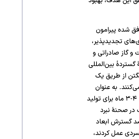
قق این هدف، بهبود
فق شده پیرامون
‌های تجدیدپذیر،
 و گاز صادراتی و
 گستردۀ بین‌المللی
سکو و واشنگتن از طریق یک
‌کنند. به عنوان
مثال آمریکا قرار است ۳۱ تانک آبرامز به اوکراین بدهد ولی این اقدام حداقل ۴-۳ ماه برای تولید
بزرگی مانند اوکراین طبعاً ۳۱ عدد تانک در صحنۀ نبرد
صد گسترش ابعاد
نسردی عمل کردند،