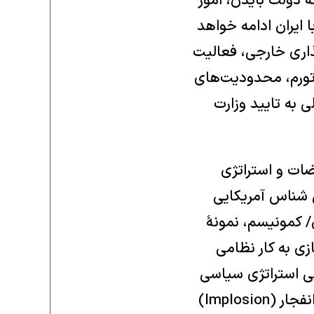
ه دولت بایدن، امور
Remote Co) امریکا در رابطه با ایران ادامه خواهد
ذاری خارجی، فعالیت
تورم، محدودیت‌های
به تایید وزارت
ضات و استراتژی
 شناس آمریکایی
روی/ کمونیسم، نمونۀ
زی به کار نظامی
ب است (Self-Destructive) و با طراحی استراتژی سیاسی
سدّ نفوذ (Containment) و تشدیدِ تناقضات داخلی آن، با گذشت زمان به انفجار (Implosion)