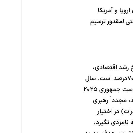
وپا و آمریکا
 شناختی آنها را حتی‌المقدور ترسیم
 افزایش و یا حفظ نرخ رشد اقتصادی،
افزایش اشتغال و کاهش تورم به زیر ۵ درصد است. منظور از مهم ترین، تا ۷۰درصد است. سال
آیندۀ میلادی در همین ایام، فعالیت‌ها و انتخابات مقدماتی آمریکا برای ریاست جمهوری ۲۰۲۵
، مجدداً رهبری
نون با اکثریت محدود ده نفر (۲۲۲ به ۲۱۲ دموکرات) در اختیار
 نامزدی نگیرد،