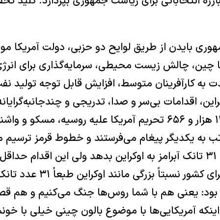
رزۀ انتخاباتی برای ریاست جمهوری بپردازد. کلید تح
وری بایدن از طریق لوایح دو حزبی، دولت آمریکا مو
 چین، چالش زیست محیطی، سرمایه‌گذاری برای انرژی
 به کارآفرینان متوسط، افزایش قابل توجه تولید نفت
راین، اقدامات بی‌سر و صدا، تدریجی و چندجانبه‌گرایانۀ
را پی گیرد. علی‌رغم ۱۳ هزار و ۶۵۶ تحریم آمریکا علیه روسیه، م
تب به یکدیگر پیغام می‌فرستند و خطوط قرمز ترسیم می
طول خواهد کشید. برای کشور نسبتاً 
بود: یعنی هم با شما روس‌ها جنگ می‌کنیم و هم ق
اینکه آمریکایی‌ها با موضوع بالون چینی خیلی با خو