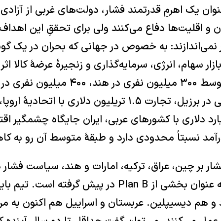
وان یک اهرمِ قدرتمند فشار، دولت‌های غربی از آزادی
و اقلیت‌ها دفاع می‌کنند ولی برای تحققِ این اهداف
نمی‌‌اندازند: به خصوص در جهانی که بحران در یک گو
زار سهام، انرژی، سرمایه‌گذاری و زنجیرۀ عرضۀ کالا اثر 
یک و ۳۰۰ میلیارد دلاری با کشورهای عربی، ایران جایگاه چشمگیر
آمد نسبتاً محدودی دارد و طبقۀ متوسط آن رو به ک
ار بر چین، عراق، ترکیه، امارات و هند، سیاست فشار
سخت‌تر تحریم‌ها را به عنوان بخشی از Plan B در پیش گرف
و هم دیسیپلین. عربستان و اسراییل هم اکنون به مرات