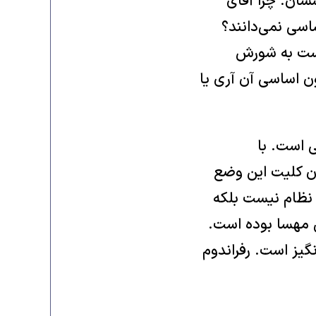
ان. چرا آقای
سی نمی‌‌دانند؟
دست به شورش
ون اساسی آن آری یا
 است. با
ن کلیت این وضع
نظام نیست بلکه
ش مهسا بوده است.
یز است. رفراندوم