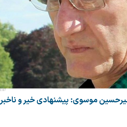
11:07
یرحسین موسوی: پیشنهادی خیر و ناخبره