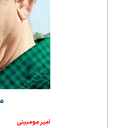
م
امیر مومبینی