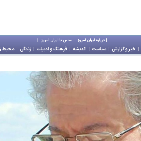
|
درباره ايران امروز
|
تماس با ايران امروز
|
|
خبر و گزارش
|
سياست
|
انديشه
|
فرهنگ و ادبيات
|
زندگی
|
محیط 