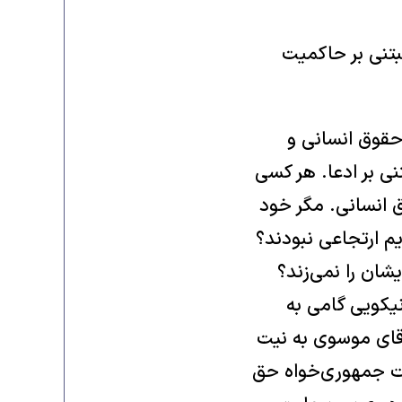
تنی بر حاکمیت
حقوق انسانی و
نی بر ادعا. هر کسی
 انسانی. مگر خود
م ارتجاعی نبودند؟
ن را نمی‌‌زند؟
نیکویی گامی به
قای موسوی به نیت
رات جمهوری‌خواه حق