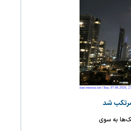
iran-emrooz.net | Sun, 07.06.2026, 2
مرتکب شد
از موشک‌ها به سوی