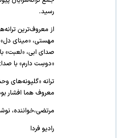
جمع ترانه‌سرایان پیو
رسید.
از معروف‌ترین ترانه‌
مهستی، «مینای دل» و
صدای ابی، «لعبت» ب
«دوسِت دارم» با صدای
ترانه «گلپونه‌های و
معروف هما افشار بود
مرتضی،‌خواننده، نوشته
رادیو فردا