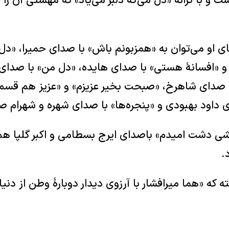
ست و با ترانه «دل می‌گه دلبر می‌یاد» که مهستی آن را
های او می‌توان به «همزبونم باش» با صدای حمیرا، «دل
 «افسانهٔ هستی» با صدای هایده، «دل من» با صدای 
ا صدای شاهرخ، «صبحت بخیر عزیزم» و «عزیز هم قسم
 داود بهبودی و «پنجره‌ها» با صدای شهره و شهرام صو
حشی دشت امیدم» باصدای ایرج بسطامی و اکبر گلپا هم
.
 که «هما میرافشار با آرزوی دیدار دوبارهٔ وطن از دنیا