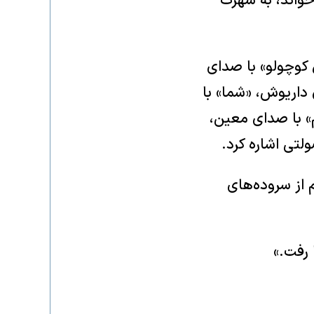
 خواند، به شهرت
 کوچولو» با صدای
داریوش، «شما» با
» با صدای معین،
لتی اشاره کرد.
 از سروده‌های
 رفت.»