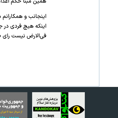
همین مبنا حکم اعدام 
اینجانب و همکارانم د
اینکه هیچ فردی در ج
فی‌الارض نیست رای ص