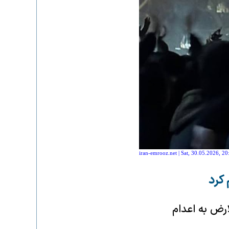
iran-emrooz.net | Sat, 30.05.2026, 20
 کرد
ارض به اعدام