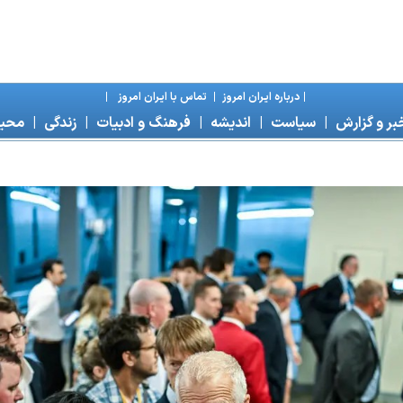
|
درباره ايران امروز
|
تماس با ايران امروز
|
بر و گزارش
|
سياست
|
انديشه
|
فرهنگ و ادبيات
|
زندگی
|
محی