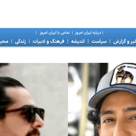
|
درباره ايران امروز
|
تماس با ايران امروز
|
بر و گزارش
|
سياست
|
انديشه
|
فرهنگ و ادبيات
|
زندگی
|
محی