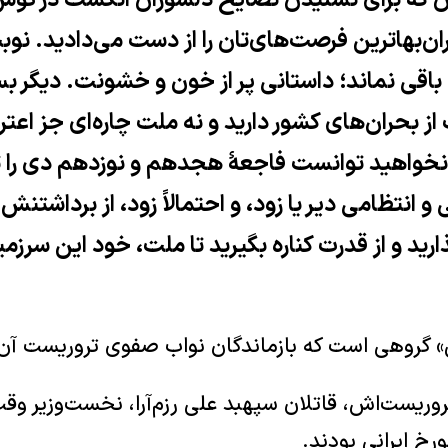
ان که برای نشنیدن نصایح دلسوزان انگشت در گوش
ان‌بهاترین فرصت‌های‌تان را از دست می‌دادید. نوب
 باقی نماند؛ داستانی پر از خون و خشونت. دیگر 
 از بحران‌های کشور دارید و نه ملت چاره‌ای جز اع
نخواهید توانست فاجعهٔ هجدهم و نوزدهم دی را تکر
انتظامی دیر یا زود، و احتمالاً زود، از برداشتنش 
ارید و از قدرت کناره بگیرید تا ملت، خود این سرزمین
 گروهی است که بازماندگان نواب صفوی تروریست آن ر
وریست‌اش، قاتلان سپهبد علی رزم‌آرا، نخست‌وزیر وقت
خ ایرانی بودند.