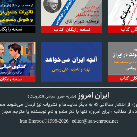
ايران امروز
(نشريه خبری سياسی الکترونیک)
وز» از انتشار مقالاتی كه به ديگر سايت‌ها و نشريات نيز ارسال می‌شوند م
ده از مطالب «ايران امروز» تنها با ذكر منبع و نام نويسنده يا مترجم مجاز 
Iran Emrooz©1998-2026 |
editor@iran-emrooz.net