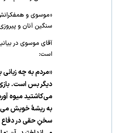
«موسوی و همفکرانش ب
سنگین آنان و پیروزی
آقای موسوی در بیانی
است:
«مردم به چه زبانی بگ
دیگر بس است. بازی ب
می‌کاشتید میوه آور
به ریشهٔ خویش می‌زد
سخنِ حقی در دفاع ا