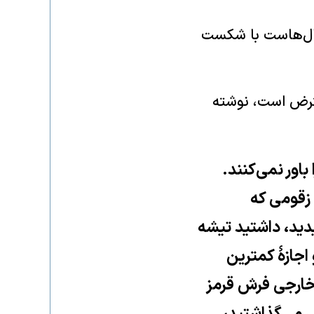
سال‌هاست با شکست
عترض است، نوشته
باور نمی‌کنند.
 زقومی که
دید، داشتید تیشه
اجازهٔ کمترین
 خارجی فرش قرمز