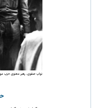
نواب صفوی، رهبر معنوی حزب موت
حز