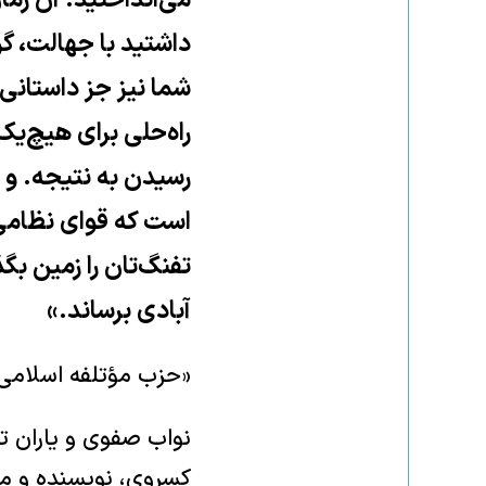
می‌انداختید. آن زم
داشتید با جهالت، گر
شما نیز جز داستانی
راه‌حلی برای هیچ‌یک
رسیدن به نتیجه. و 
است که قوای نظامی و 
تفنگ‌تان را زمین بگذ
آبادی برساند.»
«حزب مؤتلفه اسلامی»
نواب صفوی و یاران تر
کسروی، نویسنده و مور