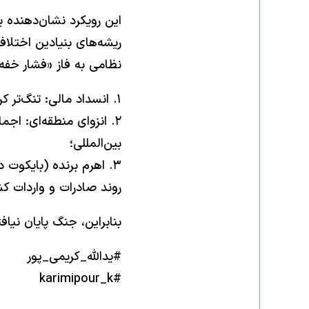
​این رویکرد نشان‌دهنده
ریشه‌های بنیادین اختلافا
نظامی به فاز «فشار خفه‌
​۱. انسداد مالی: تنگ‌تر کردن بی‌سابقه حلقه تحریم‌های نفتی، پتروشیمی و تراکنش‌های بانکی؛
۲. انزوای منطقه‌ای: اج
بین‌المللی؛
۳. اهرم برنده (بایکوت
روند صادرات و واردات کش
​بنابراین، جنگ پایان نیاف
#یدالله_کریمی_پور
#karimipour_k