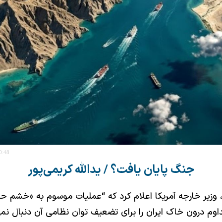
0:48
جنگ پایان یافت؟ / یدالله کریمی‌پور
 وزیر خارجه آمریکا اعلام کرد که “عملیات موسوم به «خشم حم
وم درون خاک ایران را برای تضعیف توان نظامی آن دنبال نمی