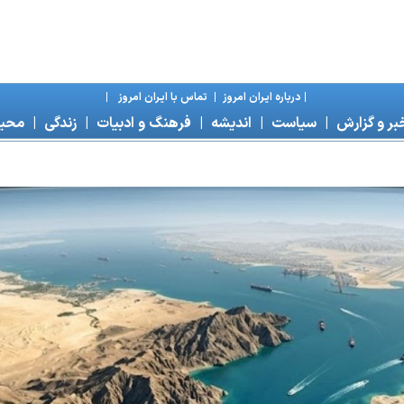
|
درباره ايران امروز
|
تماس با ايران امروز
|
بر و گزارش
|
سياست
|
انديشه
|
فرهنگ و ادبيات
|
زندگی
|
محی