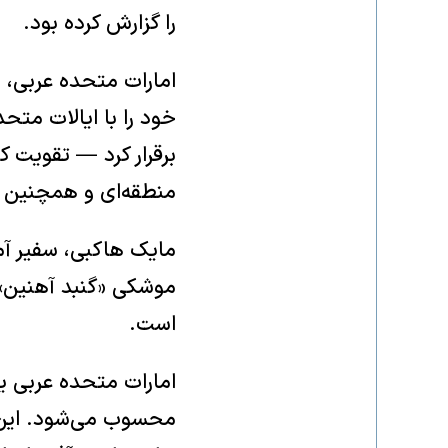
را گزارش کرده بود.
امارات متحده عربی، ب
برقرار کرد — تقویت کر
منطقه‌ای و همچنین کا
مایک هاکبی، سفیر آمر
موشکی «گنبد آهنین» به
است.
امارات متحده عربی ی
محسوب می‌شود. این ک