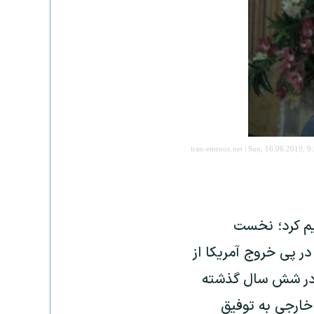
iran-emrooz.net | Sun, 16.06.2019, 9
یم کرد؛ نخست
ر پی خروج آمریکا از
ه در شش سال گذشته
 خارجی به توفیق