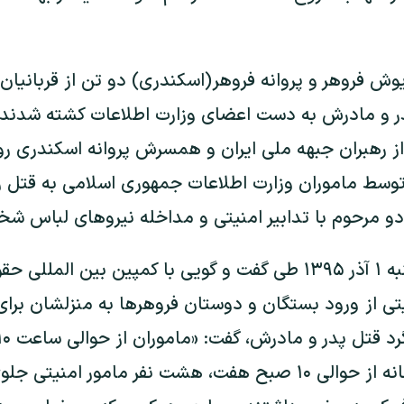
وش فروهر و پروانه فروهر(اسکندری) دو تن از قربانیان 
ت که پدر و مادرش به دست اعضای وزارت اطلاعات کشته شدن
سط ماموران وزارت اطلاعات جمهوری اسلامی به قتل ر
دو مرحوم با تدابیر امنیتی و مداخله نیروهای لباس ش
پرستو فروهر روز دوشنبه ۱ آذر ۱۳۹۵ طی گفت و گویی با کمپین بین ال
جلوگیری ماموران امنیتی از 
مستقر بودند و متاسفانه از حوالی ۱۰ صبح هفت، هشت نفر مامور ا