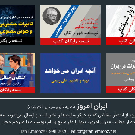
ايران امروز
(نشريه خبری سياسی الکترونیک)
وز» از انتشار مقالاتی كه به ديگر سايت‌ها و نشريات نيز ارسال می‌شوند م
ده از مطالب «ايران امروز» تنها با ذكر منبع و نام نويسنده يا مترجم مجاز 
Iran Emrooz©1998-2026 |
editor@iran-emrooz.net