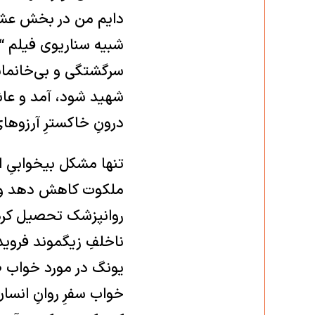
دایم من در بخش عشقِ
شبیه سناریوی فیلم “زی
سرگشتگی و بی‌خانمانی
شهید شود، آمد و عاش
درونِ خاکسترِ آرزوها
تنها مشکل بیخوابیِ ا
ملکوت ‏کاهش دهد وروا
روانپزشک تحصیل ‏کرده
ناخلفِ زیگموند فروید،
یونگ در مورد خواب ‏
خواب سفرِ روانِ انسا