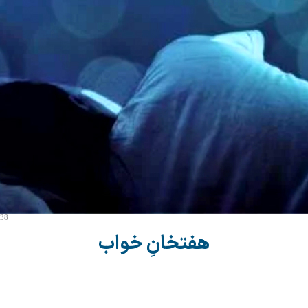
:38
هفتخانِ خواب‏