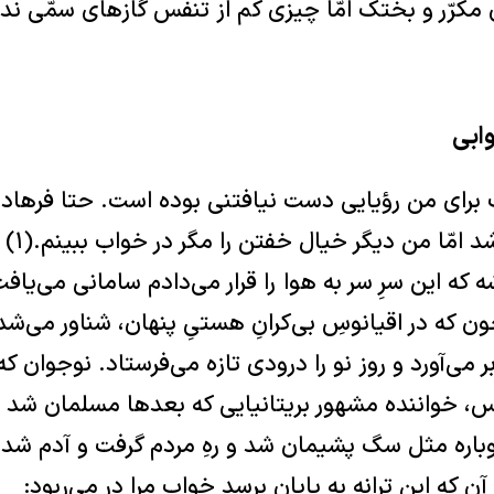
‏مکرّر و بختک امّا چیزی کم از تنفس گازهای سمّی ندار
ابی
برای من رؤیایی دست نیافتنی بوده است. حتا فرهاد 
خواب ‏ش
ه که این سرِ سر به هوا را قرار می‌دادم سامانی می‌یا
 که در اقیانوسِ بی‌کرانِ هستیِ پنهان، شناور می‌ش
 می‌آورد و روز نو را درودی تازه می‌فرستاد. نوجوان ک
یونس، خواننده مشهور بریتانیایی که بعدها مسلمان شد 
 که ‏این ترانه به پایان برسد خواب مرا در می‌ربود:‏