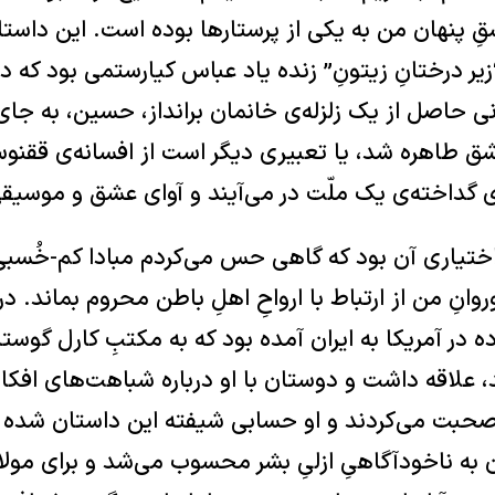
 پنهان من به یکی از پرستارها بوده است. این ‏داس
ر درختانِ زیتونِ” زنده یاد عباس کیارستمی بود که در 
 حاصل از یک زلزله‌ی خانمان برانداز، حسین، به جای آن
ق طاهره شد، یا تعبیری دیگر است از افسانه‌ی ققن
ی گداخته‌ی یک ملّت در می‌آیند و آوای عشق و موسیقی
ختیاری آن بود که گاهی حس می‌کردم مبادا کم-خُسبی ار
نِ من از ارتباط با ارواحِ اهلِ باطن محروم بماند. د
 در آمریکا به ایران آمده بود که به مکتبِ کارل گوستا
 ‏علاقه داشت و دوستان با او درباره شباهت‌های افکارِ
صحبت می‌کردند و او حسابی شیفته این داستان شده ب
ن به ‏ناخودآگاهیِ ازلیِ بشر محسوب می‌شد و برای مولا