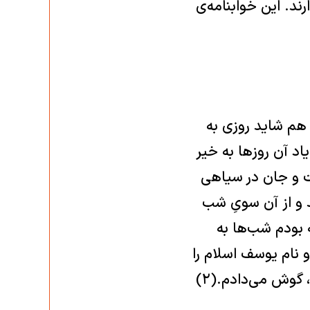
ند. این خوابنامه‌ی
هم شاید روزی به
یرین رفته باشد امّا من دیگر خیال خفتن را مگر در خواب ببینم.(۱) یاد آن روزها به خیر
فت و جان در سیاهی
د و از آن سویِ شب
ه بودم شب‌ها به
و نام یوسف اسلام را
بر خود نهاد، و بعد ‏دوباره مثل سگ پشیمان شد و رهِ مردم گرفت و آدم شد، گوش می‌دادم.(۲)