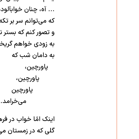
‏... آه، چنان خوابآلوده
که می‌توانم سر بر تکه
و تصور کنم که بستر ن
به زودی خواهم گریخ
به دامان شب که ‏
‏ پاورچین، ‏
‏ پاورچین،
‏ پاورچین
‏ می‌خرامد...(۳)
گلی ‏که در زمستان می