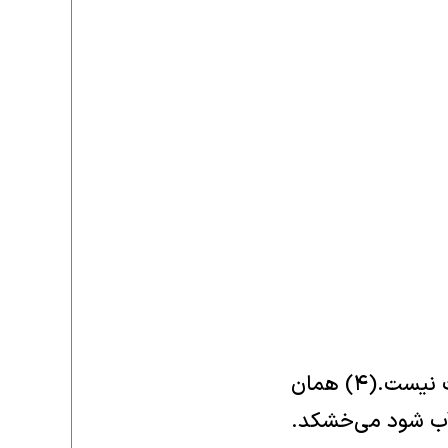
اینک امّا خواب در فرهنگنامه‌ی بیداری من چیزی جز معادلی برای گلِ حسرت نیست.(۴) همان
ف آب شود می‌خشکد.