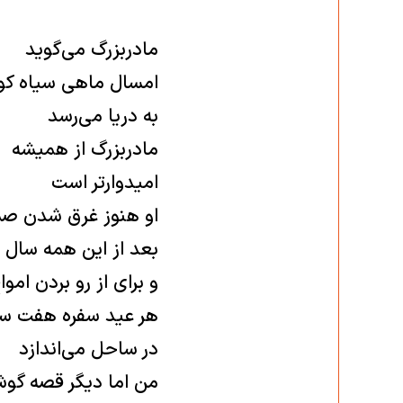
مادربزرگ می‌گويد
امسال ماهى سياه كو
به دريا می‌رسد
مادربزرگ از هميشه
اميدوارتر است
او هنوز غرق شدن صمد
بعد از اين همه سال ب
و براى از رو بردن اموا
هر عيد سفره هفت سي
در ساحل می‌اندازد
من اما ديگر قصه گو