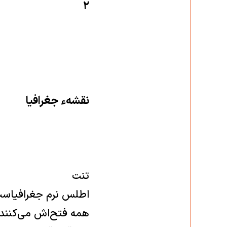
۲
نقشهء جغرافيا
تنت
اطلس نرم جغرافياس
همه فتح‌اش مى‌كنند