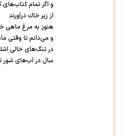
و اگر تمام كتاب‌هاى ك
از زير خاك درآورند
هنوز به مرغ ماهى خوا
و می‌دانم تا وقتى ما
در تنگ‌هاى خالى اشك
سال در آب‌هاى شور 