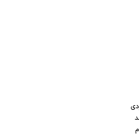
دی
د
م