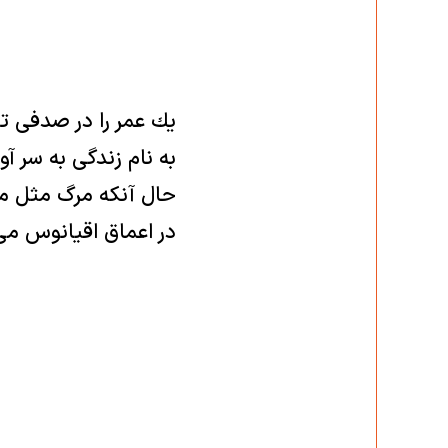
يك عمر را در صدفى ت
به نام زندگى به سر آو
حال آنكه مرگ مثل مر
در اعماق اقيانوس می