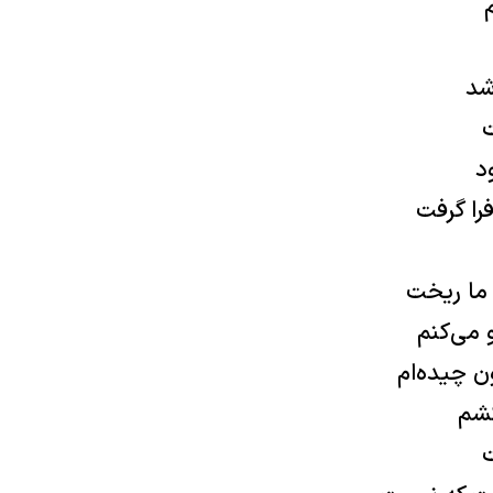
شد
ت
د
فرا گرفت
 ما ریخت
و می‌کنم
 چیده‌ام
کشم
ت