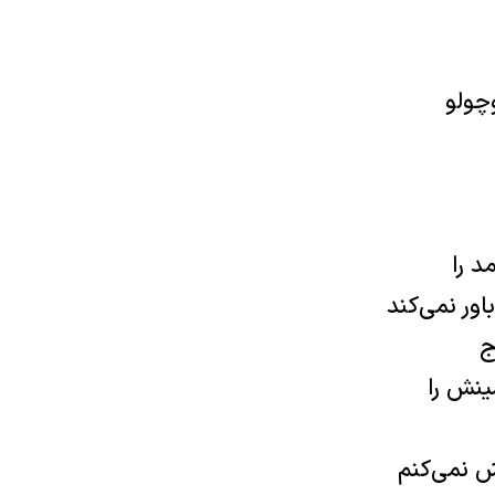
چولو
 را
اور نمی‌كند
ج
نش را
ش نمی‌كنم