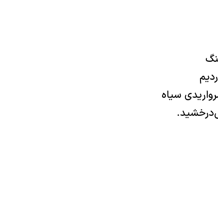
نگ
رديم
واريدى سياه
‌درخشيد.