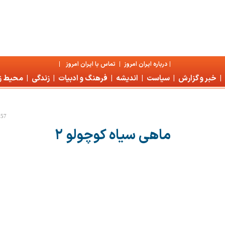
|
درباره ايران امروز
|
تماس با ايران امروز
|
|
خبر و گزارش
|
سياست
|
انديشه
|
فرهنگ و ادبيات
|
زندگی
|
محیط 
:57
ماهى سياه كوچولو ۲