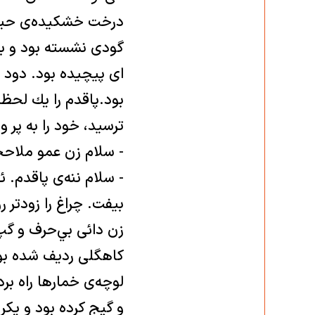
درخت خشكيده‌‌ی حياط
گودی نشسته بود و به 
‌ای پيچيده بود. دود 
بود.پاقدم را يك لحظه
ترسيد، خود را به پر 
- سلام زن عمو ملاح
- سلام ننه‌‌ی پاقدم.
بيفت. چراغ را زودتر
زن دائی بي‌حرف و گپ
كاهگلی رديف شده بودن
لوچه‌‌ی خمارها راه ب
و گيج كرده بود و يكري