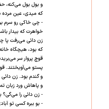
و بول بول می‌كنه، ح
که ميدی، عين مرده 
- چی خاكی رو سرم بر
خواهرت كه بيدار باشه 
زن دائی می‌رفت پا چ
که بود، هيچگاه خانه
قوچ پروار سر می‌بريد
پستو می‌آويختند. قور
و گندم بود. زن دائی 
و پاهاش ورد زبان تما
- زن دائی را می‌گی؟ ي
- بو ببره كسی تو آب