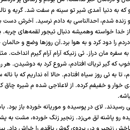
و كه به دنيا آمدی شير تو سينه ‌م سفت شد. گريه و نال
و زنده شدم، احدالناسی به دادم نرسيد. آخرش دست 
خدا خواسته وهمیشه دنبال ئيجور لقمه‌های چربه. برا
دردم را دود كرد و به هوا برد.آن روزها وضع و حالمان
ه سفره‌ مان دراز. ئی زنيكه آرام آرام گيرم انداخت. مث
وب كه گير ترياك افتادم، شروع کرد به دوشيدن. هر روز
 تا به ئی روز سياه افتادم. حالا آه نداريم كه با ناله 
ی خوار و خفيفم كرده. از لاعلاجی شده‌ م شيره چاق 
اشه.
 رسيدند. لای در پوسيده و موريانه خورده باز بود. باد
يده رو پاشنه لق می‌زد. زنجير زنگ خورده، مشت به پ
 زنجير و در، پرده‌ی گوش پاقدم را خراش داد. بيغ