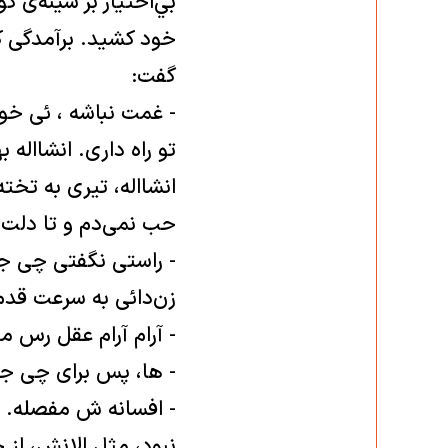
بي‌اختيار بر سينه‌ی
خود كشيد. برآمدگی ك
گفت:
- غمت نباشه ، ئی خوا
تو راه داری. انشااله
انشااله، تيری به تخت
حب نمی‌دم و تا دلت خ
- راستی نگفتی چی 
زن‌دائی به سرعت قدم‌
- آرام آرام عقل رس 
- ‌ها، پس برای چی ج
- افسانه‌ ش مفصله. ب
نبود، مثل الانش، از