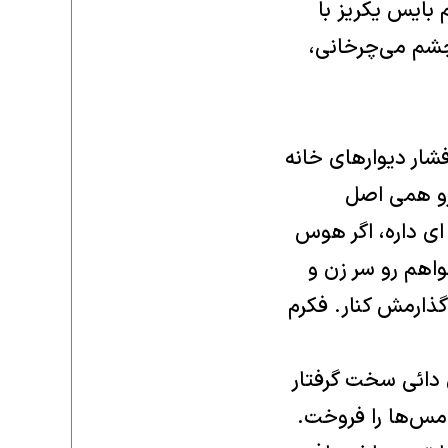
 بايس يكريز با
چشم می‌چرخانی،
شار ديوارهای خانه
 رو همی اصل
‌ای داره، اگر هوس
واهم رو سر زن و
گذارمش كنار. فكرم
ن دائی سخت گرفتار
مس‌ها را فروخت.