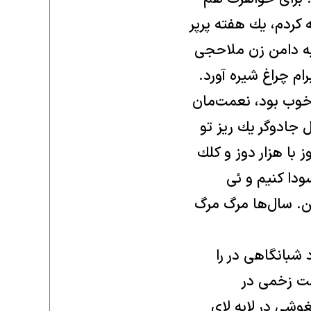
ه كردم، يك هفته پرپر
به دامن زن ملاحجی
م چراغ شيره آورد.
 خوب بود، نعمت‌مان
ل جادوگر يك ريز تو
 با هزار دوز و كلك
سودا كنيم و ئی
كن. سال‌ها مرگ مرگ
 شبانگاهی در را
شت زخمی در
وشی در لابه لای