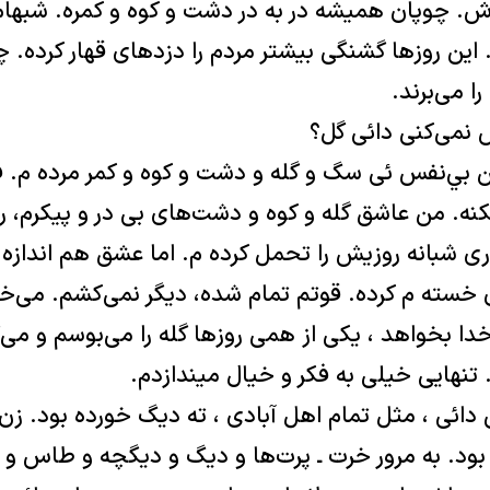
‌ش. چوپان هميشه در به در دشت و كوه و كمره. شبهام
 اين روزها گشنگی بيشتر مردم را دزدهای قهار كرده. 
ا می‌برند.
 نمی‌كنی دائی گل؟
 بي‌نفس ئی سگ و گله و دشت و كوه و كمر مرده‌ م. ف
شكنه. من عاشق گله و كوه و دشت‌های بی در و پيكرم،
دری شبانه روزيش را تحمل كرده‌ م. اما عشق هم اندازه 
ن خسته ‌م كرده. قوتم تمام شده، ديگر نمی‌كشم. می‌خ
دا بخواهد ، يكی از همی روزها گله را می‌بوسم و می‌
هايی خيلی به فكر و خيال ميندازدم.
ی دائی ، مثل تمام اهل آبادی ، ته ديگ خورده بود. ز
بود. به مرور خرت ـ پرت‌ها و ديگ و ديگچه و طاس و 