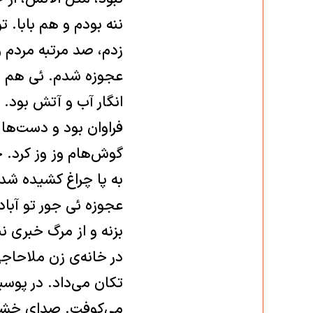
ننه بودم و هم بابا. ت
زدم، صد مرتبه مردم 
عجوزه شدم. ئی هم از 
انگار آب و آتش بود. 
فراوان بود و دست‌ها ب
گوش‌هام وز وز كرد. خ
به پا چراغ كشيده شدم،
عجوزه ئی جور تو آباد
بزنه و از مرگ خبری نب
در خانه‌ی زن ملاحاجی
تكان می‌داد. در پوس
می‌كوفت. صدای خشاخش