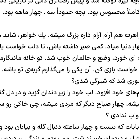
 كوچه تيره كوفته شد و پيش رفت.زن دائی در تاريكی 
املاً محسوس بود. بچه حدوداً سه ـ چهار ماهه بود. 
هرت هم آرام آرام داره بزرگ ميشه. يك خواهر، شايد 
 بهار دنيا مياد. كمی صبر داشته باش، تا دلت خواست 
ه ‌ای خورد، وضع و حالمان خوب شد. تو خانه ماندگار
واست بازی كن. آن يكی را می‌گذارم گربه‌ی تو باشه.
جوری شد كه شيرگی شدی؟
های خود افزود. لب خود را زير دندان گزيد و در دل گ
ميشه، چهار صباح ديگر كه مردی ميشه، چی خاكی رو سر
واب ندادی ؟
ابات كه بيست و چهار ساعته دنبال گله و بيابان بود 
 حال و دردمان خبر نداشت. من بودم و زندگی پر دردسر