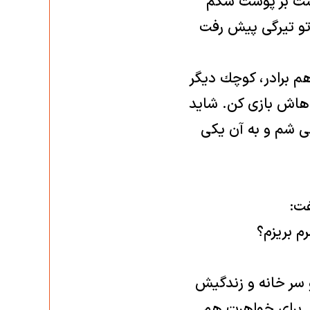
دست بر پوست شكم
تو تيرگی پيش ‌رفت
هم برادر، كوچك ديگر
باهاش بازی كن. شايد
می شم و به آن يكی
فت:
م بريزم؟
و سر خانه و زندگيش
. برای خواهرت هم