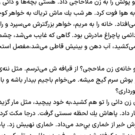
ولش را به زن ملاحاجی داد. هستی بچه‌ها و دائی را
به هوا فوت كرد. هر شب يك ماش ترياك به خواهر كوچ
افتاد. خانه را به مريم، خواهر بزرگترش می‌‌سپرد و را
ائمی پاچراغ مادرش بود. گاهی که غايب می‌شد، چشم
می‌كشيد، آب دهن و بينيش قاطی می‌شد،مفصل است
خانه‌ی زن ملاحجی؟ از قيافه ‌ش می‌ترسم. مثل ننه‌ی آ
 بوش سرم گيج ميشه. می‌خوام باجيم بيدار باشه و با 
رداری؟
زن دائی را تو هم كشيد،به خود پيچيد، مثل مار گزيد
ار داد. پاهاش يك لحظه سستی گرفت. درجا مكث كرد.
 خبر از خماری بي‌حد می‌داد. خماری نهیبش زد. پاه