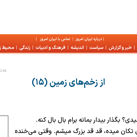
|
درباره ايران امروز
|
تماس با ايران امروز
|
|
خبر و گزارش
|
سياست
|
انديشه
|
فرهنگ و ادبيات
|
زندگی
|
محیط 
12:04
از زخم‌های زمین (۱۵)
دی؟ بگذار بيدار بمانه برام بال بال كنه.
تكان ميده، قد قد بزرگ ميشم. وقتی می‌خنده