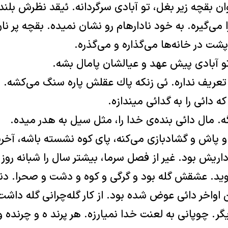
 بقچه زير بغل، تو آبادی سرگردانه. ئيقد نظرش بلند
می‌گيره. به خود نادارهام رو نشان نميده. بقچه پر نان
شت در خانه‌‌ها می‌گذاره و می‌گذره.
تو آبادی پيش عهد و عيالشان پامال بشه.
 كه تعريف نداره. ئی زنكه پاك عقلش پاره سنگ می‌كشه.
که دائی را به گدائی ميندازه.
. مال دائی بنده‌ی خدا را، مثل سيل به هدر ميده.
 پاش و گشادبازی می‌كنه، پای كوه نشسته باشه، آخر
داريش بود. غير از فصل سرما، بيشتر سال را شبانه روز
يد. عشقش گله بود و گرگی و كوه و دشت و صحرا. دنيا
اواخر دائی عوض شده بود. از كار گله‌چرانی گله داش
گر. چوپانی به لعنت خدا نميارزه. هر پرند ه و چرنده 