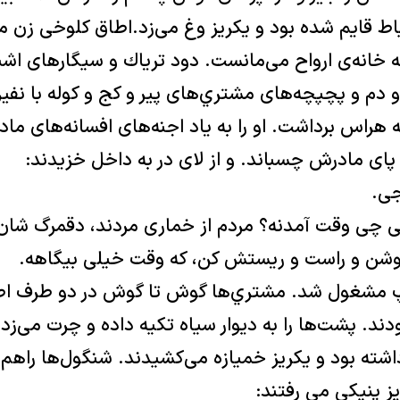
 قايم شده بود و يكريز وغ می‌زد.اطاق كلوخی زن مل
خانه‌‌ی ارواح می‌مانست. دود ترياك و سيگارهای اشنو ا
و دم و پچپچه‌‌های مشتري‌های پير و كج و كوله با ن
 هراس برداشت. او را به ياد اجنه‌های افسانه‌‌های ما
و پای مادرش چسباند. و از لای در به داخل خزيدند:
جی.
 ئی چی وقت آمدنه؟ مردم از خماری مردند، دقمرگ شان 
 روشن و راست و ريستش كن، كه وقت خيلی بيگاهه.
 مشغول شد. مشتري‌ها گوش تا گوش در دو طرف اطاق
د. پشت‌ها را به ديوار سياه تكيه داده و چرت می‌زدن
رداشته بود و يكريز خميازه می‌كشيدند. شنگول‌ها راهم
ز پنيكی می‌ رفتند: