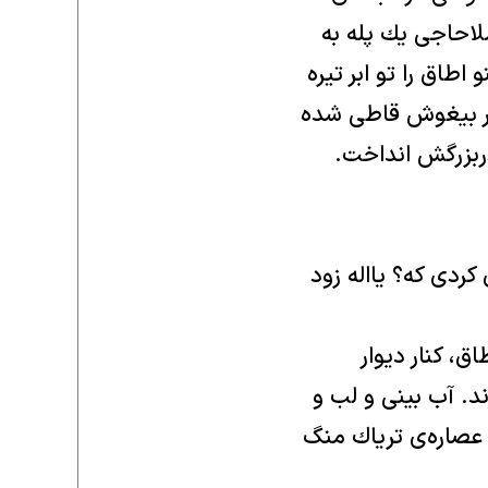
احاجی يك پله به
طاق را تو ابر تيره
فير بيغوش قاطی شده
دربزرگش انداخت.
كردی كه؟ يااله زود
، كنار ديوار
د. آب بينی و لب و
 عصاره‌ی ترياك منگ