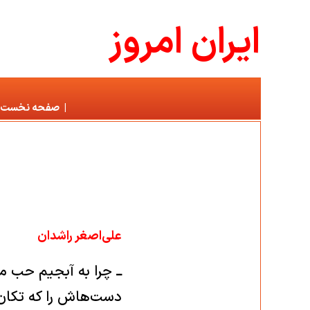
ايران امروز
|
صفحه نخست
علی‌اصغر راشدان
ــ چرا به آبجیم حب مي
دست‌هاش را كه تكان 