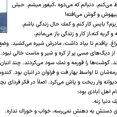
ظ می‌كنم. دنبالم كه می‌دوه ،كيفور ميشم. حبش
بيهوش و گوش می‌افته!
يزم؟ بايس كار كنم و كمك حال زندگی باشم.
و گريه كنه،از كار و زندگی باز می‌مانم.
راغ. پاقدم تا بياد داشت، مادرش شيره می‌كشيد. وض
 از ديگ‌های مسی پر از كره و شير و ماست خالی نبود.
ند. گوشت‌ها را قورمه و نمك سود می‌كردند. چند انبان
مه‌شان تا اواسط بهار فت و فراوان در انبان بود. كند
ديوانه ‌وار ريخت و پاش می‌كرد. اصلاً در فكر فردای 
م اهل آبادی بود:
ك دنيا زنه.
ادی دستش به دهنش نمی‌رسه، خواب و خوراك نداره.