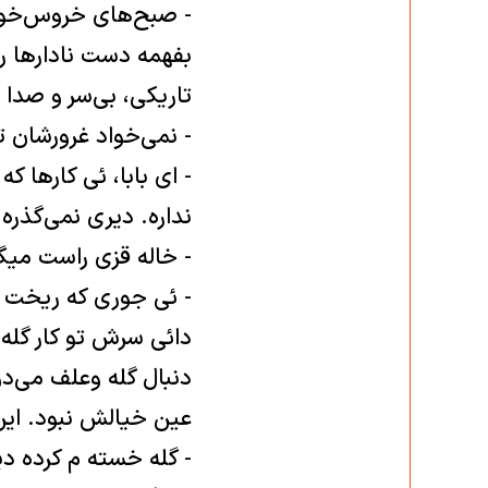
- صبح‌های خروس‌خوان
بفهمه دست نادارها را 
تاريكی، بی‌سر و صدا پ
- نمی‌خواد غرورشان 
- ‌ای بابا، ئی كارها
نداره. ديری نمی‌گذره 
- خاله قزی راست ميگه
- ئی جوری كه ريخت و
دائی سرش تو كار گله‌
دنبال گله وعلف می‌دو
عين خيالش نبود. اين 
- گله خسته‌ م كرده دي