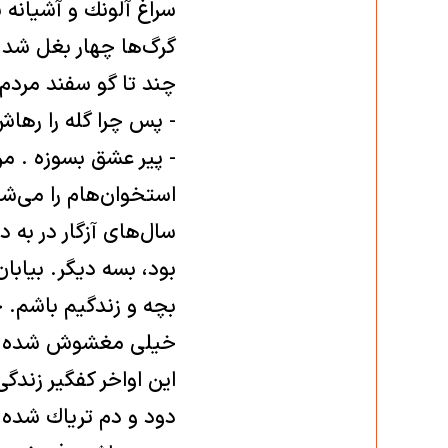
سراغ آلونك و آشيانه 
گرگ‌ها چهار بغل شد.
چند تا گو سفند مردم ر
- پس چرا گله را رهاش
- پير عشق بسوزه . من
استخوان‌هام را می‌‌
سال‌های آزگار در به 
بود، بسه ديگر. بيابا
بچه و زندگيم باشم. خ
خيلی مغشوش شده. تن
اين اواخر كفگير زندگ
دود و دم ترياك شده 