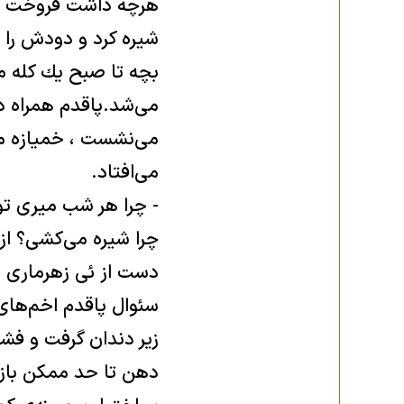
هرچه داشت فروخت و پ
شيره كرد و دودش را 
بچه تا صبح يك كله می‌
می‌شد.پاقدم همراه د
می‌‌نشست ، خميازه 
می‌افتاد.
- چرا هر شب ميری تو 
چرا شيره می‌كشی؟ از
دست از ئی زهرماری و
سئوال پاقدم اخم‌های 
زير دندان گرفت و فش
دهن تا حد ممكن بازش