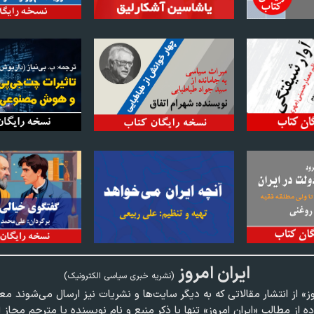
ايران امروز
(نشريه خبری سياسی الکترونیک)
وز» از انتشار مقالاتی كه به ديگر سايت‌ها و نشريات نيز ارسال می‌شوند م
ده از مطالب «ايران امروز» تنها با ذكر منبع و نام نويسنده يا مترجم مجاز 