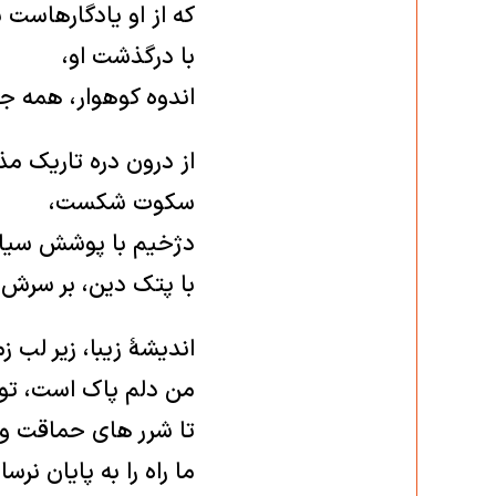
که از او یادگارهاست 
با درگذشت او،
اندوه کوهوار، همه جا 
از درون دره تاریک م
سکوت شکست،
دژخیم با پوشش سیاه خ
با پتک دین، بر سرش 
اندیشۀ زیبا، زیر لب زم
من دلم پاک است، تو 
تا شرر های حماقت و 
ما راه را به پایان نر