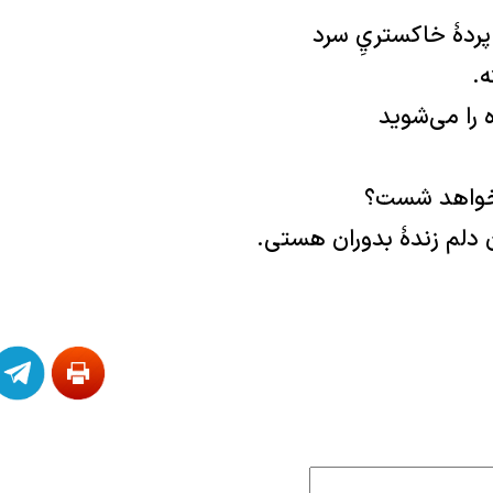
ردۀ خاكستريِ سرد
ه.
 را می‌شوید
خواهد شست؟
ن دلم زندۀ بدوران هستی.