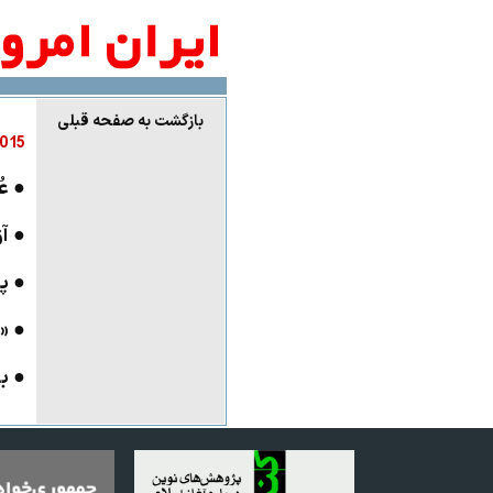
بازگشت به صفحه قبلی
5 October
● عُ
● آ
● پ
● «
● ب