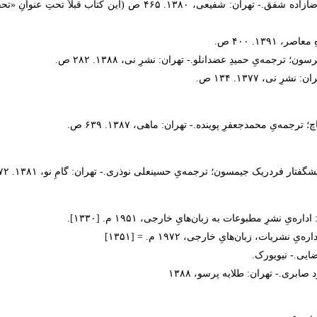
۱۳. ۴۰۰ ص.
جمه‌یِ حمیدِ عضدانلو.- تهران: نشرِ نی، ۱۳۸۸. ۲۸۲ ص.
ی، ۱۳۷۷. ۱۳۴ ص.
‌یِ محمدجعفرِ پوینده.- تهران: ماهی، ۱۳۸۷. ۶۳۹ ص.
 فردریک جیمسون؛ ترجمه‌یِ حسینعلی نوذری.- تهران: گامِ نو، ۱۳۸۱. ۳۷۲ ص.
 مطبوعات به زبان‌هایِ خارجی، ۱۹۵۱ م. [۱۳۳۰].
ایی.- نیویورک.
ی.- تهران: طلایه پرسو، ۱۳۸۸