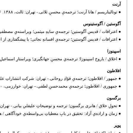
آرنت
● توتالیتاریسم /‌ هانا آرنت؛ ترجمه‌یِ محسنِ ثلاثی.- تهران: ثالث‫، ۱۳۸۸. ۳۶۶ ص. (کتابِ حاضر ترجمه‌یِ بخشِ سومِ کتاب The Origins of Totalitarianismاست که تحتِ عنوان Totalitarianism منتشر شده است.)
آگوستین / آگوستینوس
● اعترافات / قدیس آگوستین؛ ترجمه‌یِ سایهِ میثمی؛ ویراسته‌یِ مصطفی ملکیان.-‫‫
● اعترافات / قدیس آگوستین؛ ترجمه‌یِ افسانهِ نجاتی؛ با پیشگفتاری از احسانِ شر‫
اسپینوزا
● اخلاق / باروخ اسپینوزا؛ ترجمه‌یِ محسنِ جهانگیری؛ ویراستارِ اسماعیلِ سعادت.- تهر
افلاطون
● جمهور / افلاطون؛ ترجمه‌یِ فؤادِ روحانی.- تهران: شرکتِ انتشاراتِ علمی و فرهنگ‫‫
● جمهوری / افلاطون؛ ترجمه‌یِ محمدحسنِ لطفی.– تهران: خوارزمی، ۱۳۸۰ (جلدِ سوم از دوره‌یِ آثارِ افلاطون)، ص ۸۰۷ تا ۱۲۰۳
برگسون
● تحولِ خلاق ‌/ هانری برگسون؛ ترجمه‌ و توضیحاتِ علیقلیِ بیانی.- تهران: دفتر ن‫‫
● زمان و اراده‌یِ آزاد: تحقیق در بابِ معطیاتِ بی‌واسطه‌یِ خودآگاهی / هانر
پوپر