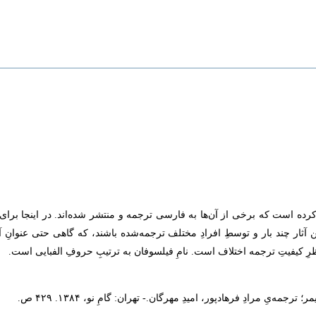
ده است که برخی از آن‌ها به فارسی ترجمه و منتشر شده‌اند. در اینجا برای اطلا
ین آثار چند بار و توسطِ افرادِ مختلف ترجمه‌شده باشند، که گاهی حتی عنوا
رِ کیفیتِ ترجمه اختلاف است. نامِ فیلسوفان به ترتیبِ حروفِ الفبایی است.
ِ مرادِ فرهادپور، امیدِ مهرگان.- تهران: گامِ نو، ۱۳۸۴. ۴۲۹ ص.