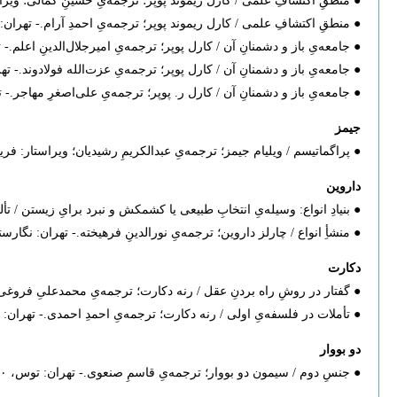
● منطقِ اکتشافِ علمی / کارل ریموند پوپر؛ ترجمه‌یِ حسینِ کمالی؛ ویراستار عب‫
● منطقِ اکتشافِ علمی / کارل ریموند پوپر؛ ترجمه‌یِ احمدِ آرام.- تهران: سروش (ا‫‫
● جامعه‌یِ باز و دشمنانِ آن ‌/ کارل پوپر؛ ترجمه‌یِ امیرجلال‌الدینِ اعلم.- تهران: نیل‫
● جامعه‌یِ باز و دشمنانِ آن / کارل پوپر؛‫ ترجمه‌یِ عزت‌الله فولادوند.- تهران: خوارزمی، ‫۱۳۹۱. ۱۴۰۰ ص.
● جامعه‌یِ باز و دشمنانِ آن ‌/ کارل ر. پوپر؛ ترجمه‌یِ علی‌اصغرِ مهاجر.- تهران: انتشار ، ۳۶۴
جیمز
● پراگماتیسم / ویلیام جیمز؛ ترجمه‌یِ عبدالکریمِ رشیدیان؛ ویراستار: فریدونِ ب
داروین
● بنیادِ انواع: ‌وسیله‌یِ انتخابِ طبیعی یا کشمکش و نبرد برایِ زیستن / تألیفِ دار‫
● منشأِ انواع / چارلز داروین؛ ترجمه‌یِ نورالدینِ فرهیخته.- تهران: نگارستانِ کتاب‫، ۱۳۸۹. ۶۱۸
دکارت
● گفتار در روشِ راه بردنِ عقل / رنه دکارت؛ ترجمه‌یِ محمدعلیِ فروغی؛ به تصحیح و تحشیه‌یِ ‫
● تأملات در فلسفه‌یِ اولی / رنه دکارت؛ ترجمه‌یِ احمدِ احمدی.- تهران: سازمانِ‫
دو بووار
● جنسِ دوم ‌/ سیمون دو بووار؛ ترجمه‌یِ قاسمِ صنعوی.- تهران: توس‫، ۱۳۸۰. دو جلد