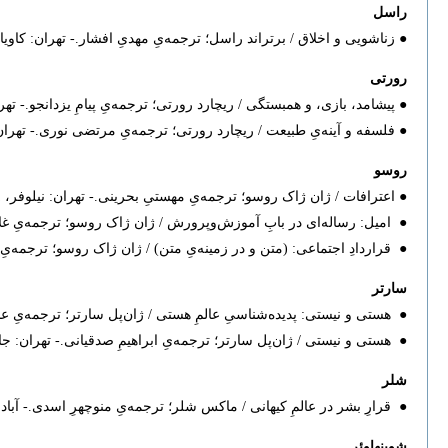
راسل
● زناشویی و اخلاق / برتراند راسل؛ ترجمه‌یِ مهدیِ افشار.- تهران: کاویان، ۱۳۶۳. ۳۸۴
رورتی
● پیشامد، بازی، و همبستگی / ریچارد رورتی؛ ترجمه‌یِ پیامِ یزدانجو.- تهران: نشرِ م
● فلسفه و آینه‌یِ طبیعت / ریچارد رورتی؛ ترجمه‌یِ مرتضی نوری.- تهران: نشرِ مرکز‫، ‫۹۰‫
روسو
● اعترافات / ژان ژاک روسو؛ ترجمه‌یِ مهستیِ بحرینی.- تهران: نیلوفر‫، ۱۳۸۸. ۸۴۵ ص.
● امیل: رساله‌ای در بابِ آموزش‌وپرورش / ژان ژاک روسو؛ ترجمه‌یِ غلامحسینِ زی
● قراردادِ اجتماعی: (متن و در زمینه‌یِ متن) / ژان ژاک روسو؛ ترجمه‌یِ مرتضی کلا‫
سارتر
● هستی و نیستی: پدیده‌شناسیِ عالمِ هستی ‌/ ژان‌پل سارتر؛ ترجمه‌یِ عنایت‌الله ‫
● هستی و نیستی / ژان‌پل سارتر؛ ترجمه‌یِ ابراهیمِ صدقیانی.- تهران: جامی‫، ۱۳۸۹- دو
شلر
● قرارِ بشر در عالمِ کیهانی / ماکس شلر؛ ترجمه‌یِ منوچهرِ اسدی.- آبادان: پرسش،
شوپنهاوئر