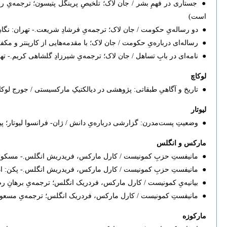
است)
● دو رساله‌یِ حکومت / جان لاک؛ ترجمه‌یِ فرشادِ شریعت.- تهران: نگاهِ معاصر، ‫۹۱
● رساله‌ای درباره‌یِ حکومت / جان لاک؛ با مقدمه‌هایی از کارپنتر و مکفرسون؛ تر‫
● نامه‌ای در بابِ تساهل ‌/ جان لاک؛ ترجمه‌یِ شیرزادِ گلشاهی کریم.- تهران: نشرِ ن
لوکاچ
● تاریخ و آگاهیِ طبقاتی: پژوهشی در دیالکتیکِ مارکسیستی / جورج لوکاچ؛ ترجمه‫‫
لیوتار
● وضعیتِ پست‌مدرن: گزارشی درباره‌یِ دانش / ژان- فرانسوا لیوتار؛ پیشگفتار
مارکس و انگلس
● مانیفستِ حزبِ کمونیست / کارل مارکس، فریدریش انگلس.- مسکو: اداره‌یِ نشرِ
● مانیفستِ حزبِ کمونیست‫ / کارل مارکس، فریدریش انگلس.- پکن‫: اداره‌یِ نشریات، زبان‌هایِ خارجی‫، ۱۹۷۲ م. = [۱۳۵۱]
● بیانیه‌یِ کمونیست ‌/ کارل مارکس، فردریک انگلس؛ ترجمه‌یِ برهانِ رض
● مانیفستِ کمونیست / کارل مارکس، فردریک انگلس؛ ترجمه‌یِ مسعود صابر‫‫
مارکوزه