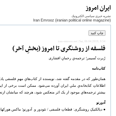
ايران امروز
نشريه خبری سياسی الكترونيك
Iran Emrooz (iranian political online magazine)
iran-emrooz.net | Sat, 06.04.2019, 9:54
فلسفه از روشنگری تا امروز (بخشِ آخر)
رُبرت تْسیمر؛ ترجمه‌یِ رحمانِ افشاری
کتاب‌نامه
همان‌طور که در مقدمه گفته شد، نویسنده از کتاب‌هایِ مهمِ فلسفی یادکر
اطلاعاتِ کتابخانه‌یِ ملیِ ایران آورده می‌شود. ممکن است برخی از ا
بیشترِ ترجمه‌هایِ موجود از یک اثر منعکس شود، هرچند که میانشان ازنظ
آدورنو
● دیالکتیکِ روشنگری: قطعاتِ فلسفی / تئودور و. آدورنو؛ ماکس هورکهایمر؛ ترجمه‌ی‫