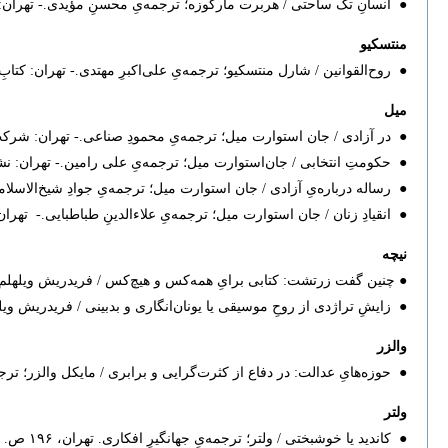
● انسانِ تک ساحتی / هربرت مارکوزه؛ ترجمه‌یِ محسنِ مؤیدی.- تهران: امیرکبیر،‫ ۸‫
منتسکیو
● روح‌القوانین / شارل منتسکیو؛ ترجمه‌یِ علی‌اکبرِ مهتدی.- تهران: کتابِ امه‫، ۱۳۸۹. ۰
میل
● در آزادی / جان استوارت میل؛ ترجمه‌یِ محمودِ صناعی.- تهران: شرکتِ ان‫
● حکومتِ انتخابی / جان‌استوارت میل؛ ترجمه‌یِ علی رامین.- تهران: نشرِ نی‫،
● رساله درباره‌یِ آزادی / جان استوارت میل؛ ترجمه‌یِ جوادِ شیخ‌الاسلام
● انقیادِ زنان / جان استوارت میل؛ ترجمه‌یِ علاءالدینِ طباطبایی.- تهران: 
نیچه
● چنین گفت زرتشت: کتابی برایِ همه‌کس و هیچ‌کس ‌/ فریدریش ویلهلم نیچه‫؛ ترجمه‌یِ داریوشِ آشوری.- تهران: آگاه‫، چاپِ سی و سوم، ۳۹۲
● زایشِ تراژدی از روحِ موسیقی یا یونان‌انگاری و بدبینی / فریدریش ویلهلم نیچه
والزر
● حوزه‌هایِ عدالت: در دفاع از کثرت‌گرایی و برابری / مایکل والزر؛ ترجمه‌یِ صال‫
ولتر
● کاندید یا خوشبختی / ولتر؛ ترجمه‌یِ جهانگیرِ افکاری. تهران، ۱۹۶ ص.