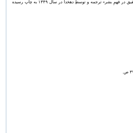
● جستاری در فهمِ بشر / جان لاک؛ تلخیصِ پرینگل پتیسون؛ ترجمه‌یِ رضازاده شفق.- تهران: شفیعی، ۱۳۸۰. ۴۶۵ ص (این کتاب قبلاً تحتِ عنوانِ «تحقیق در فهمِ بشر» ترجمه و توسطِ دهخدا در سال ۱۳۴۹ به چاپ رسیده