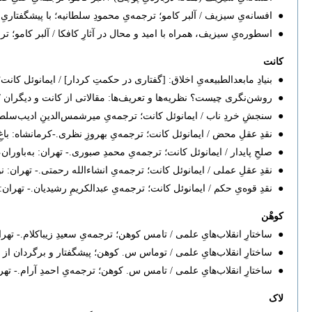
● افسانه‌یِ سیزیف / آلبر کامو؛ ترجمه‌یِ محمودِ سلطانیه؛ با پیشگفتاریِ از حامدِ فولادو‫‫‫
● اسطوره‌یِ سیزیف، همراه با امید و محال در آثارِ کافکا / آلبر کامو؛ ترجمه‌
کانت
● بنیادِ مابعدالطبیعه‌یِ اخلاق: [گفتاری در حکمتِ کردار] / ایمانوئل کانت؛ ترجم‫
● روشن‌نگری چیست؟ نظریه‌ها و تعریف‌ها: مقالاتی از کانت و دیگران / گردآورند‫‫
● سنجشِ خردِ ناب ‌/ ایمانوئل کانت؛ ترجمه‌یِ میرشمس‌الدینِ ادیب‌سلطانی.- تهران: امیرکبیر
● نقدِ عقلِ محض / ایمانوئل کانت؛ ترجمه‌یِ بهروزِ نظری.-کرمانشاه: باغِ نی، ۱۳۹۰. 
● صلحِ پایدار / ایمانوئل کانت؛ ترجمه‌یِ محمدِ صبوری.- تهران: به‌باوران، ۱۳۸۰. ۱۴۱ ص
● نقدِ عقلِ عملی / ایمانوئل کانت؛ ترجمه‌یِ انشاءالله رحمتی.- تهران: نورالثقلین، ۴
● نقدِ قوه‌یِ حکم / ایمانوئل کانت؛ ترجمه‌یِ عبدالکریمِ رشیدیان.‌- تهران: نشر نی‫، ۷۷
کوهْن
● ساختارِ انقلاب‌هایِ علمی / تامس کوهن؛ ترجمه‌یِ سعیدِ زیباکلام.- تهران: س‫
● ساختارِ انقلاب‌هایِ علمی / توماس س. کوهن؛ پیشگفتار و برگردان از عباسِ طاه‫
● ساختارِ انقلاب‌هایِ علمی / تامس س. کوهن؛ ترجمه‌یِ احمدِ آرام.- تهران: ‫‫
لاک