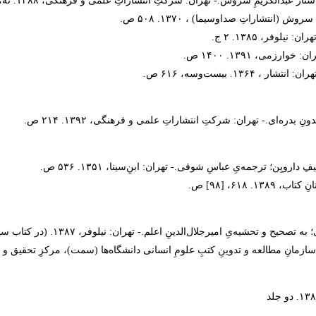
دالکریمِ سروش.- تهران: شرکتِ انتشاراتِ علمی و فرهنگی، ۱۳۸۸. نه، ۳۴۷ ص.
نتشاراتِ صداوسیما) ، ۱۳۷۰. ۵۰۸ ص.‌
وفر، ۱۳۸۵. ۲ ج.
۱. بیست‌وسه، ۶۱۶ ص.
دره‌ای.- تهران: شرکتِ انتشاراتِ علمی و فرهنگی، ۱۳۹۲. ۲۱۴ ص.
ویِن؛ ترجمه‌یِ عباسِ شوقی.- تهران: ابنِ‌سینا، ۱۳۵۱. ۵۳۶ ص.
، [۹۸] ص.‌
امیرجلال‌الدینِ اعلم.- تهران: نیلوفر، ۱۳۸۷. (در کتاب سیر حکمت در اروپا)
 مطالعه و تدوینِ کتبِ علومِ انسانی دانشگاه‌ها (سمت)، مرکزِ تحقیق و توسعه‌یِ علومِ ان