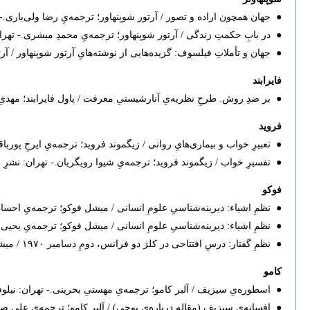
● جهان همچون اراده و تصور / آرتور شوپنهاور؛ ترجمه‌یِ رضا ولی‌یاری.- تهران: نشر
● در بابِ حکمتِ زندگی / آرتور شوپنهاور؛ ترجمه‌یِ محمدِ مبشری.- تهران: نیلوفر، 
● جهان و تأملاتِ فیلسوف: گزیده‌هایی از نوشته‌هایِ آرتور شوپنهاور / آرتور شوپ
فایرابند
● بر ضدِ روش.‌ طرحِ نظریه‌یِ آنارشیستیِ معرفت / پاول فایرابند؛ مهدیِ قوام‌صف‫‫
فروید
● تعبیرِ خواب و بیماری‌هایِ روانی / زیگموند فروید؛ ترجمه‌یِ ایرجِ پورباقر.- تهران: آ‫
● تفسیرِ خواب ‌/ زیگموند فروید؛ ترجمه‌یِ شیوا رویگریان.- تهران: نشرِ مرکز، ۱۳۸۲.
فوکو
● نظمِ اشیاء:‌ دیرینه‌شناسیِ علومِ انسانی / میشل فوکو؛ ترجمه‌یِ احسانِ خرم‌دره‫
● نظمِ اشیاء: دیرینه‌شناسیِ علومِ انسانی / میشل فوکو؛ ترجمه‌یِ یحیی امامی.- ته‫
● نظمِ گفتار: درسِ افتتاحی در کلژ دو فرانس، دومِ دسامبر ۱۹۷۰ / میشل فوکو؛ ترجمه‌یِ باقر پرهام.- تهران: موسسه‌یِ انتشاراتِ آگاه. ۷۲ ص.
کامو
● اسطوره‌یِ سیزیف / آلبر کامو؛ ترجمه‌یِ مهستیِ بحرینی.- تهران: نیلوفر‫، ۸۹
● افسانه‌یِ سیزیف (مقاله درباره‌یِ پوچی) / آلبر کامو؛ ترجمه‌یِ علیِ صدوقی، ‫