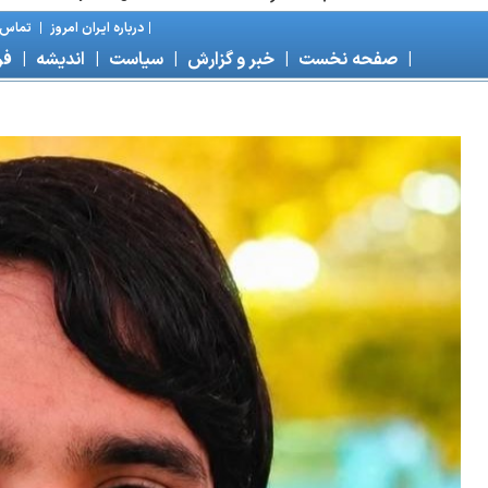
|
درباره ايران امروز
|
تماس ب
|
صفحه نخست
|
خبر و گزارش
|
سياست
|
انديشه
|
فر