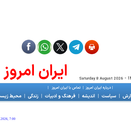
ايران امروز
-
Saturday 8 August 2026
|
درباره ايران امروز
|
تماس با ايران امروز
|
زارش
|
سياست
|
انديشه
|
فرهنگ و ادبيات
|
زندگی
|
محیط زیس
8.2026, 7:00