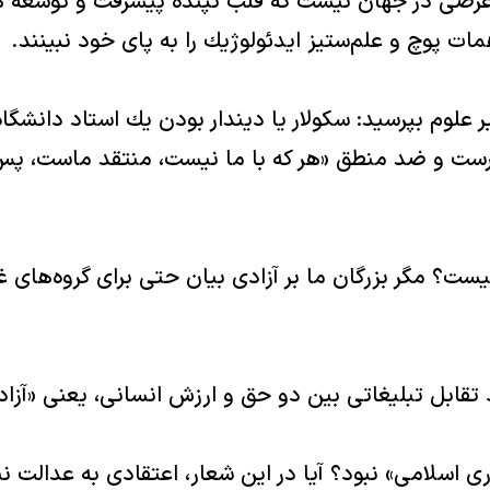
غرضى در جهان نيست كه قلب تپنده پيشرفت و توسعه ه
 پوچ و علم‌ستيز ايدئولوژيك را به پاى خود نبينند.
ر علوم بپرسيد: سكولار يا ديندار بودن يك استاد دانشگاه
ت و ضد منطق «هر كه با ما نيست، منتقد ماست، پس سكو
ت؟ مگر بزرگان ما بر آزادى بيان حتى براى گروه‌هاى غ
اد تقابل تبليغاتى بين دو حق و ارزش انسانى، يعنى «آز
رى اسلامى» نبود؟ آيا در اين شعار، اعتقادى به عدالت