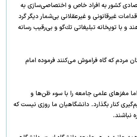
تصادى كشور به افراد خاص و اختصاصى‌سازى به
مات غيرقانونى و غيرعقلانى بى‌شمار ديگر گرد
 و با توپخانه تبليغاتى تك‌گو و بى‌رقيب رسانه
ن مردم كه گاه فراموش مى‌كنند فرموده امام
ا مغزهاى علمى جامعه را با سوء ظن‌ها و
گيرى كنار بگذارد. دانشگاهيان ما روزى نيست كه
 نباشند.