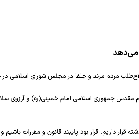
 مى‌دهد
 مرند و جلفا در مجلس شوراى اسلامى در جلسه علنى ۲۱ ارديبهشت ب
ظام مقدس جمهورى اسلامى امام خمينى(ره) و آرزوى سلا
ه قرار داريم. قرار بود پايبند قانون و مقررات باشيم 