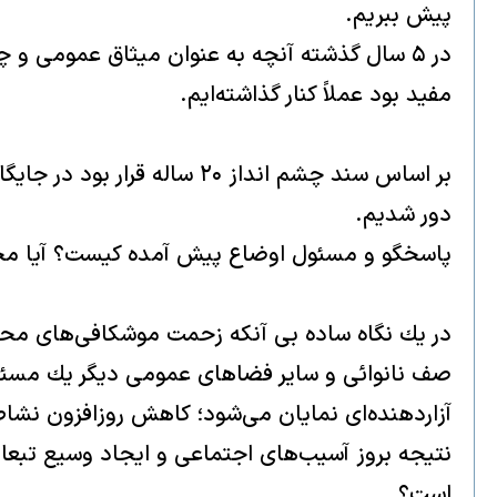
پيش ببريم.
در ۵ سال گذشته آنچه به عنوان ميثاق عمومى و چ
مفيد بود عملاً كنار گذاشته‌ايم.
بر اساس سند چشم انداز ۲۰ 
دور شديم.
پاسخگو و مسئول اوضاع پيش آمده كيست؟ آيا مجل
در يك نگاه ساده بى آنكه زحمت موشكافى‌هاى محقق
صف نانوائى و ساير فضاهاى عمومى ديگر يك مسئل
آزاردهنده‌اى نمايان مى‌شود؛ كاهش روزافزون نش
نتيجه بروز آسيب‌هاى اجتماعى و ايجاد وسيع تبعا
است؟