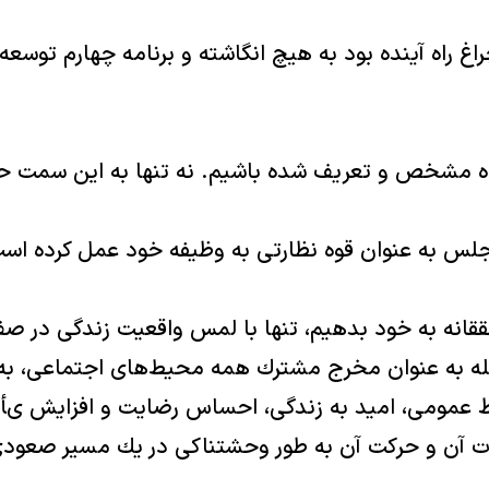
راغ راه آينده بود به هيچ انگاشته و برنامه چهارم توسعه
ساله قرار بود در جايگاه مشخص و تعريف شده باشيم. نه تنها به اي
س به عنوان قوه نظارتى به وظيفه خود عمل كرده اس
انه به خود بدهيم، تنها با لمس واقعيت زندگى در صف
ه به عنوان مخرج مشترك همه محيط‌هاى اجتماعى، به 
اط عمومى، اميد به زندگى، احساس رضايت و افزايش ىأ
ت آن و حركت آن به طور وحشتناكى در يك مسير صعودى،