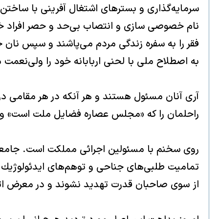
سرمايه‌گذارى و بسترهاى اشتغال آفرينى با ساختن
نام خصوصى سازى و انتصاب بى‌حد و حصر افراد خاص
فقر را به سفره زندگى مردم مى‌پاشند و سپس نان خو
به اصطلاح ملى با لحنى اربابانه خود را ولى‌نعمت 
آرى آنان مسئول هستند و هر آنكه در هر مقامى در 
راحلمان را كه «مجلس عصاره فضايل ملت است» و
روى سخنم با مسئولين اجرائى مملكت است. جامعه‌ا
تماميت طلبى‌هاى جناحى و توهم‌هاى ايدئولوژيك و 
از سوى صاحبان قدرت تهديد نشوند و در معرض اتهام