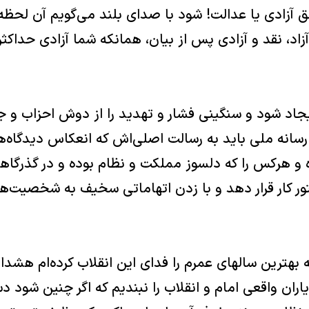
حق آزادى يا عدالت! شود با صداى بلند مى‌گويم آن لحظ
، نقد و آزادى پس از بيان، همانكه شما آزادى حداكث
د شود و سنگينى فشار و تهديد را از دوش احزاب و جام
رسانه ملى بايد به رسالت اصلى‌اش كه انعكاس ديدگاه
ه و هركس را كه دلسوز مملكت و نظام بوده و در گذرگاهه
ور كار قرار دهد و با زدن اتهاماتى سخيف به شخصيت‌ه
 بهترين سالهاى عمرم را فداى اين انقلاب كرده‌ام هشدا
ران واقعى امام و انقلاب را نبنديم كه اگر چنين شود د