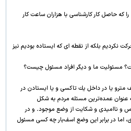
 را كه حاصل كار كارشناسى با هزاران ساعت كار
ن سمت حركت نكرديم بلكه از نقطه اى كه ايستاده بوديم نيز
ت؟ مسئوليت ما و ديگر افراد مسئول چيست؟
 مترو يا در داخل يك تاكسى و يا ايستادن در
عنوان عمده‌ترين مسئله مردم به شكل
س و نااميدى و شكايت از وضع موجود. و در
 اما در برابر اين وضع اسف‌بار چه كسى مسئول