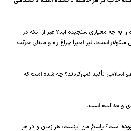
مه جانبه در هر جامعه دانشگاه است، دانشگاهى
 را به چه معيارى سنجيده ايد؟ غير از آنكه در
لار است»، نيز اخيراً چراغ راه و مبناى حركت
ير اسلامى تأكيد نمى‌كردند؟ چه شده است كه
ادى و عدالت» است.
 نبوده است؟ پاسخ من اينست: هر زمان و در هر