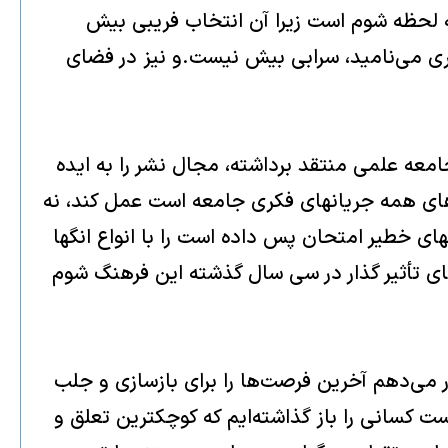
ه لحظه شوم است زيرا آن انتخاب فريبى بيش
رى مى‌ناميد، سرابى بيش نيست.و نيز در فضاى
عه علمى منتقد برداشته، مجال نشر را به ايده
‌هاى همه جريانهاى فكرى جامعه است عمل كند، نه
اى خطير امتحان پس داده است را با انواع انگها
اى تأثير گذار در سى سال گذشته اين فرهنگ شوم
ر مى‌دهم آخرين فرصت‌ها را براى بازسازى و جلب
ست كسانى را باز گذاشته‌ايم كه كوچكترين تعلق و