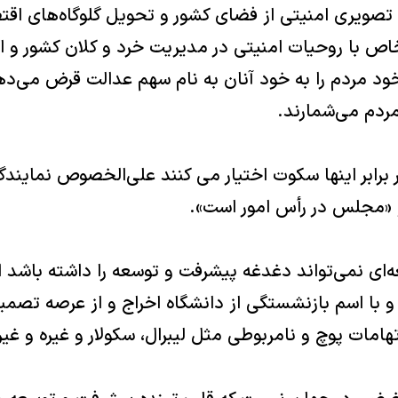
 تصويرى امنيتى از فضاى كشور و تحويل گلوگاه‌هاى اق
 با روحيات امنيتى در مديريت خرد و كلان كشور و اقدا
د مردم را به خود آنان به نام سهم عدالت قرض مى‌دهند
مردم مى‌شمارند.
برابر اينها سكوت اختيار مى كنند على‌الخصوص نمايندگا
 «مجلس در رأس امور است».
ى نمى‌تواند دغدغه پيشرفت و توسعه را داشته باشد ام
با اسم بازنشستگى از دانشگاه اخراج و از عرصه تصميم‌
ات پوچ و نامربوطى مثل ليبرال، سكولار و غيره و غيره