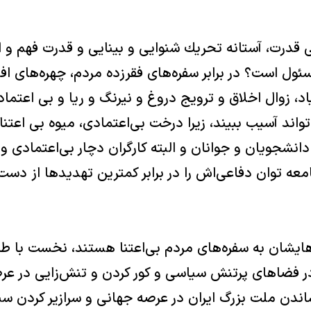
 قدرت، آستانه تحريك شنوايى و بينايى و قدرت فهم و ادرا
ئول است؟ در برابر سفره‌هاى فقرزده مردم، چهره‌هاى 
، زوال اخلاق و ترويج دروغ و نيرنگ و ريا و بى اعتمادى
اند آسيب ببيند، زيرا درخت بى‌اعتمادى، ميوه بى اعتن
شجويان و جوانان و البته كارگران دچار بى‌اعتمادى و 
عه توان دفاعى‌اش را در برابر كمترين تهديدها از دس
ايشان به سفره‌هاى مردم بى‌اعتنا هستند، نخست با ط
فضاهاى پرتنش سياسى و كور كردن و تنش‌زايى در عرصه
كشاندن ملت بزرگ ايران در عرصه جهانى و سرازير كردن