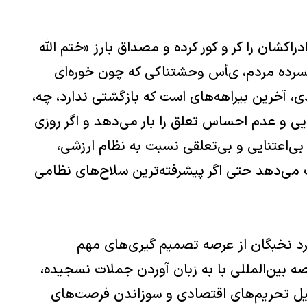
كشان را كر و كور كرده و مصداق بارز «ختم اللّه
افسرده مردم، ىأس وحشتناكى كه چون خوره‌اى
، آخرين بيراهه‌‌هاى است كه بازگشتى ندارد، چه،
ايى و عدم احساس تعلق را بار مى‌دهد و اگر روزى
بى‌اعتنايى و بى‌تعلقى نسبت به نظام ارزشى،
ت مى‌دهد حتى اگر پيشرفته‌ترين سلاح‌هاى نظامى
رد نخبگان از عرصه تصميم گيرى‌هاى مهم
 بين‌المللى با به زبان آوردن جملات نسجيده،
 سيل تحريم‌هاى اقتصادى و سوزاندن فرصت‌هاى