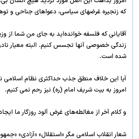
امروز بداهت اين اصل مورد ترديد هيچ انسان بى‌
كه زنجيره غرضهاى سياسى، دعواهاى جناحى و توهمات
آقايانى كه فلسفه خوانده‌ايد به جاى من شما از وزي
زندگى خصوصى آنها تجسس كنيم. البته معيار نادرس
شده است.
آيا اين خلاف منطق جذب حداكثرى نظام اسلامى نيس
امروز به بيت شريف امام (ره) نيز رحم نمى كنيم.
و كلام آخر از مغالطه‌هاى غرض آلود روزگار ما ايج
شعار انقلاب اسلامى مگر «استقلال» «آزادى» «جمهو