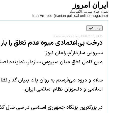
ايران امروز
نشريه خبری سياسی الكترونيك
Iran Emrooz (iranian political online magazine)
iran-emrooz.net | Sun, 13.06.2010, 23:15
درخت بى‌اعتمادى ميوه عدم تعلق را بار
سيروس سازدار/پارلمان نیوز
متن كامل نطق ميان سيروس سازدار، نماينده اصلاح‌طلب مردم
سلام و درود مى‌فرستم به روان پاك بنيان گذار ن
اسلامى و دلسوزان نظام اسلامى ايران.
در بزرگترين بزنگاه جمهورى اسلامى در سى سال گذشت