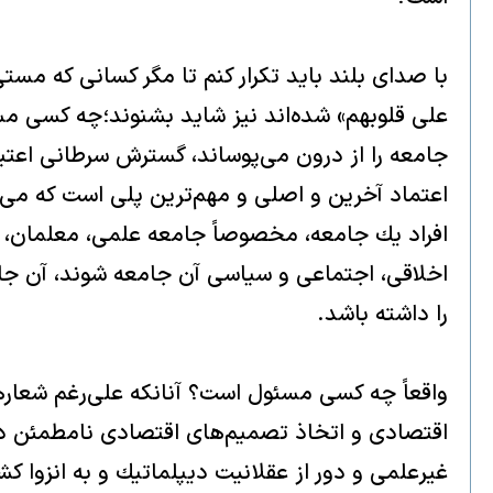
با صداى بلند بايد تكرار كنم تا مگر كسانى كه مستى
على قلوبهم» شده‌اند نيز شايد بشنوند؛چه كسى مس
جامعه را از درون مى‌پوساند، گسترش سرطانى اعتياد
اعتماد آخرين و اصلى و مهم‌ترين پلى است كه مى‌تو
افراد يك جامعه، مخصوصاً جامعه علمى، معلمان، دان
اخلاقى، اجتماعى و سياسى آن جامعه شوند‌، آن جام
را داشته باشد.
واقعاً چه كسى مسئول است؟ آنانكه على‌رغم شعاره
اقتصادى و اتخاذ تصميم‌هاى اقتصادى نامطمئن در 
غيرعلمى و دور از عقلانيت ديپلماتيك و به انزوا 