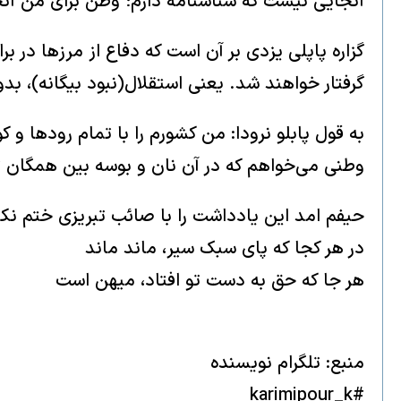
آنجایی نیست که شناسنامه دارم؛ وطن برای من آنجا
گزاره پاپلی یزدی بر آن است که دفاع از مرزها در 
گرفتار خواهند شد. یعنی استقلال(نبود بیگانه)، بدو
به قول پابلو نرودا: من کشورم را با تمام رودها 
وطنی می‌خواهم‌ که در آن نان و بوسه بین همگان‌
حیفم امد‌ این یادداشت را با صائب تبریزی ختم نک
در هر کجا که پای سبک سیر، ماند ماند
هر جا که حق به دست تو افتاد، میهن است
منبع: تلگرام نویسنده
#karimipour_k