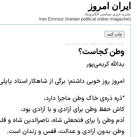
ايران امروز
نشريه خبری سياسی الكترونيك
Iran Emrooz (iranian political online magazine)
iran-emrooz.net | Wed, 27.05.2026, 15:51
وطن کجاست؟
یدالله کریمی‌پور
امروز روز خوبی داشتم؛ برگی از شاهکار استاد پاپل
“ذره ذره‌ی خاک وطن ماجرا دارد،
کاش حفظ وطن برای آزادی و با آزادی بود،
آدم وطن را برای فتحعلی‌ شاه، ناصرالدین شاه و قل
وطن بدون آزادی و عدالت، قفس و زندان است.