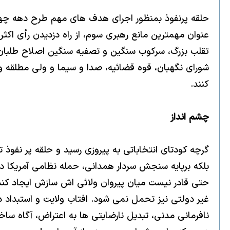
حلقه پرنفوذ بمنظور اجراى هدف هاى مهم طرح دهه چها
عنوان مهمترين مانع رهبرى سوم، از راه دزديدن رأى اكث
تقلب بزرگ، سركوب سنگين و تصفيه سنگين اصلاح طلبان و
شوراى نگهبان، قوه قضائيه، صدا و سيما و ولى مطلقه و
كنند.
چشم انداز
گرچه كودتاى انتخاباتى به پيروزى رسيد و حلقه پر نفوذ ت
حتى قادر نيست ميان پيروان ولائى اش سازش ايجاد كند
غير دولتى نيز تحمل نمى شود. افتاب ولايت و استبداد 
نافرمانى مدنى، تبديل نارضايتى ها به اعتراض، آگاه سا