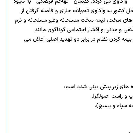
" واكاوى مى گردد. گفتمان " تهاجم فرهنگى " به شيوه
خل كشور به واكاوى تحولات جارى و فاصله گرفتن از
يد هاى سخت، نيمه سخت مسلحانه وغير مسلحانه و نرم
 و مدنى و اقشار اجتماعى گوناگون مانند
 بيمه كردن نظام در برابر دو تهديد اصلى اعلان مى
راه هاى زير پيش بينى شده است: