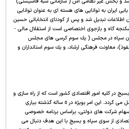
م شد و بخش غير نظامى اش ( سازمانى شبه فاشيستى)
بى ايران به توانايى هاى هسته اى به عنوان توانايى
مان اطلاعات تبديل شد و پس از كودتاى انتخاباتى حسين
 شكنجه گاه و بازجوى اختصاصى است از استقلال مالى -
ندهان سپاه در مجلس ( يك سوم كرسى هاى مجلس
ضو پر قدرت حلقه پر نفوذ)، معاونت فرهنگى ارشاد، و يك سوم استانداران و
يج در كليه امور اقتصادى كشور است كه از راه سازى و
سد سازى گرفته تا تصاحب ٥١ درصد سهام مخابرات و تبديل شدن به بزرگترين پيمانكار در بخش نفت و گاز كشور را شامل مى گردد. اين امر بويژه در ٥ ساله گذشته بيارى
دهم بسيار شدت گرفته است بطوريكه برپايه برآوردى تنها ١٤ درصد از ٧٠ ميليارد دلار سهام شركت هاى دولتى، براساس برنامه خصوصى
 يعنى عمدتأ سپاه قرار گرفته است [٥]. تصرف خاك ريزهاى اقتصادى از سوى سپاه و بسيج با اين هدف دنبال مى