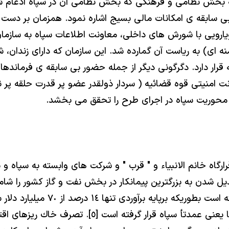
يج به بخش نظامى و فرهنگى كه بخش نظامى آن در سپاه ادغا
ى سابقه ى امكانات مالى بسيج اشاره نمود. همزمان بر دست يا
ى رويارويى با شورش هاى داخلى، معاونت اطلاعات سپاه به ساز
نه اى) به رياست آن گمارده شد. اين سازمان كه داراى زندان،
 قرار دارد. دگرگونى ديگر از جمله حضور بى سابقه ى فرما
ت ( ٧ وزير از ٢١ وزير دولت كودتا) [٤]، معاونت امنيتى قوه قضائيه ( سردار ذولقدر ع
كه محوريت سپاه در اجراى طرح را تحقق مى بخشد.
 خانم الانبياء و " قرب " و شركت هاى وابسته به سپاه و بس
نماينده سپاه در رأس دولت نهم و 
سازى، به بخش خصوصى و بقيه در اختيار شبه دولتى ها