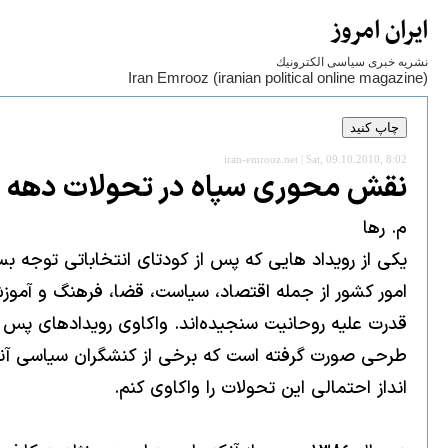
ايران امروز
نشريه خبری سياسی الكترونيك
Iran Emrooz (iranian political online magazine)
iran-emrooz.net | Sat, 09.10.2010, 8:02
نقش محورى سپاه در تحولات دهه چه
م. رها
يكى از رويداد هايى كه پس از كودتاى انتخاباتى توجه ب
امور كشور از جمله اقتصاد، سياست، قضا، فرهنگ و آموز
قدرت عليه روحانيت سنجيده‌اند. واكاوى رويدادهاى پس 
انداز احتمالى اين تحولات را واكاوى كنم.