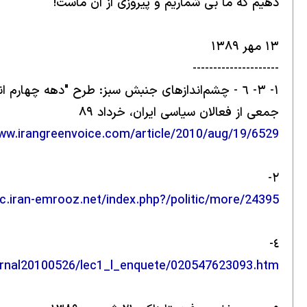
دهيم كه ما بى شماريم و پيروزى از آن ماست!
١٣ مهر ١٣٨٩
---------------------
١- ٣- ٦ - چشم‌اندازهای جنبش سبز: طرح "دهه چهارم انقلاب اسلامی" و "گفتمان تعالیِ" حکومت کودتا،
جمعی از فعالان سیاسی ایران، خرداد ٨٩
www.irangreenvoice.com/article/2010/aug/19/6529
٢-
tic.iran-emrooz.net/index.php?/politic/more/24395/
٤-
ournal20100526/lec1_l_enquete/020547623093.htm