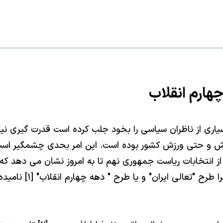
ارم انقلاب
سيارى از ناظران سياسى را بخود جلب كرده است قدرت گيرى نير
ش و حتى ورزش كشور بوده است. اين امر بحدى چشمگير است كه
از انتخابات رياست جمهورى نهم تا به امروز نشان مى دهد كه
طرحى صورت گرفته است 