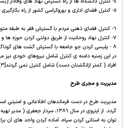
٤- كنترل دانشگاه ها از راه گسترش نهاد هاى وفادار (بسيجى) و حراست ، اخراج اساتيد، دانشجويان و امنيتى كردن فضا.
٥- كنترل فضاى ادارى و بوروكراسى كشور از راه بكارگيرى دوباره گزينش ها، گسترش ساختار بسيج به عنوان نردبان ترقى شغلى و دسترسى به منابع و امكانات مادى.
٦- كنترل فضاى ذهنى مردم با گسترش فقر به طبقه متوسط و توسعه اقتصاد گداپرورى.
٧- كنترل نهاد روحانيت از طريق دولتى كردن حوزه ها و برخورد امنيتى با روحانيون منتقد.
٨ - پليسى كردن جو جامعه با گسترش گشت هاى گوناگون (عفاف و حجاب، امنيت اجتماعى و...) ويا نصب دوربين ها در پهنه ى عمومى.
در اين زمنيه دامنه ى كنترل شامل نيروهاى خودى نيز مى
افراد ( كمتر ازانگشتان دست) شامل كنترل نمى گردند[٣]. اين افراد هسته مركزى حلقه پرنفوذ را تشكيل مى دهند !
مديريت و مجرى طرح
مديريت طرح در دست فرماندهان اطلاعاتى و امنيتى است و
گردد. از اينروى در سال ١٣٨٦، س