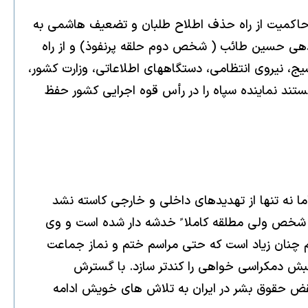
حاكميت از راه حذف اطلاح طلبان و تضعيف هاشمى به
اندهى حسين طائب ( شخص دوم حلقه پرنفوذ) و از راه
ج، نيروى انتظامى، دستگاههاى اطلاعاتى، وزارت كشور،
تند نماينده سپاه را در رأس قوه اجرايى كشور حفظ
اما نه تنها از تهديدهاى داخلى و خارجى كاسته نشد
 كنونى جدى است [٧]. در داخل نيز مشروعيت نظام و شخص ولى مطلقه كاملا ً خدشه دار شده است و وى
م چنان زياد است كه حتى مراسم ختم و نماز جماعت
نبش دمكراسى خواهى را كندتر سازد. با گسترش
 نقض حقوق بشر در ايران به تلاش هاى خويش ادامه