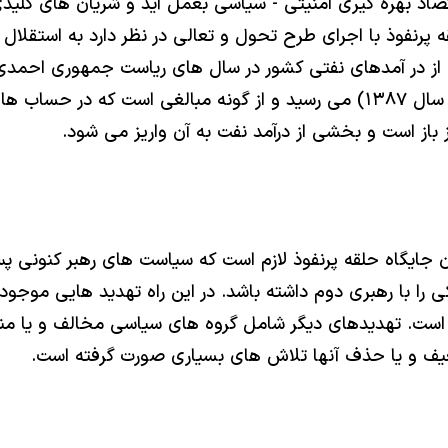
اد بهره گيرى امنيتى - سياسى بعمل آيد و شريان هاى كل
 پرنفوذ با اجراى طرح تحول و تعالى در نظر دارد به استقلال ما
اين رقم روشن نيست اما به بيش از ٨٠ ميليارد دولار ( در سال ١٣٨٧) مى رسيد و ا
وز باز است و بخشى از درآمد نفت به آن واريز مى شود.
 جايگاه حلقه پرنفوذ لازم است كه سياست هاى رهبر كنونى پس
را با رهبرى دوم داشته باشد. در اين راه تهديد هايى موجود ا
. تهديدهاى ديگر شامل گروه هاى سياسى مخالف و يا منتق
ف و يا حذف آنها تلاش هاى بسيارى صورت گرفته است.