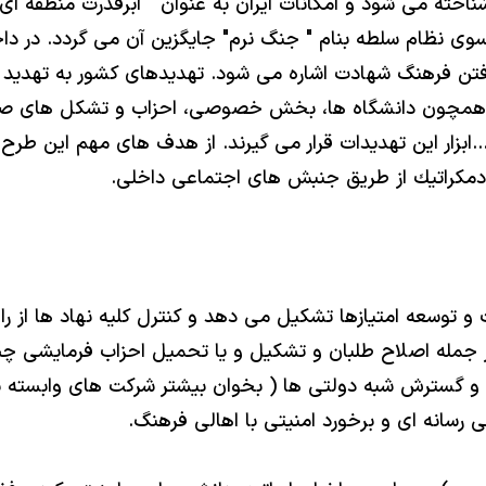
اخته مى شود و امكانات ايران به عنوان " ابرقدرت منطقه اى 
سوى نظام سلطه بنام " جنگ نرم" جايگزين آن مى گردد. در دا
 رفتن فرهنگ شهادت اشاره مى شود. تهديدهاى كشور به تهد
 همچون دانشگاه ها، بخش خصوصى، احزاب و تشكل هاى صنفى
...ابزار اين تهديدات قرار مى گيرند. از هدف هاى مهم اين طرح
ير دمكراتيك از طريق جنبش هاى اجتماعى داخلى.
رت و توسعه امتيازها تشكيل مى دهد و كنترل كليه نهاد ها از 