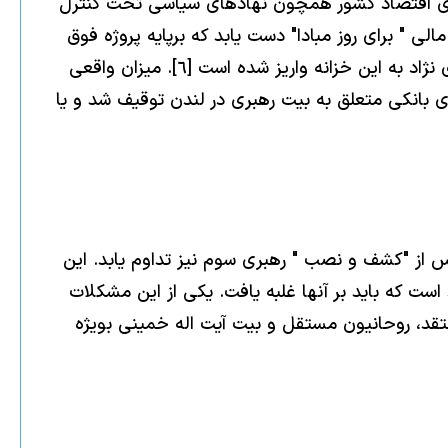
يدى اقتصاد كشور همچون نهادهاى سياسى تحت كنترل
لى " براى روز مبادا" دست يابد كه برپايه پروژه فوق
سرى " خزانه بحران " طراحى شده است و ميزان هنگفتى از در آمدهاى نفتى كشور در سال هاى رياست جمهورى احمدى نژاد به اين خزانه واريز شده است [٦]. ميزان واقعى
ز گونه مبالغى است كه در حساب هاى بانكى متعلق به بيت رهبرى در لندن توقيف شد و يا
 از "كشف و نصب " رهبرى سوم نيز تداوم يابد. اين
ست كه بايد بر آنها غلبه يافت. يكى از اين مشكلات
د، روحانيون مستقل و بيت آيت اله خمينى بويژه