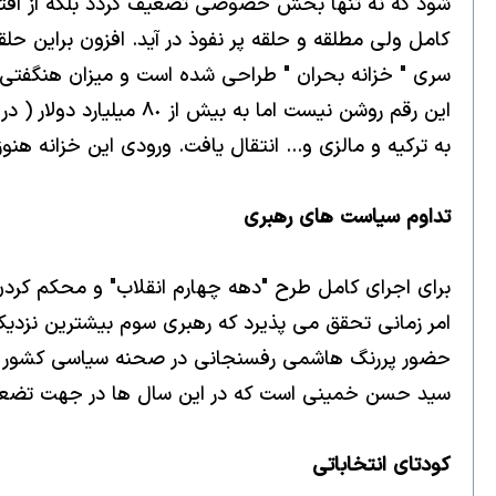
شود كه نه تنها بخش خصوصى تضعيف گردد بلكه از اقتص
كامل ولى مطلقه و حلقه پر نفوذ در آيد. افزون براين حلقه
به تركيه و مالزى و... انتقال يافت. ورودى اين خزانه هن
تداوم سياست هاى رهبرى
براى اجراى كامل طرح "دهه چهارم انقلاب" و محكم كردن
امر زمانى تحقق مى پذيرد كه رهبرى سوم بيشترين نزديكى 
حضور پررنگ هاشمى رفسنجانى در صحنه سياسى كشور است
سيد حسن خمينى است كه در اين سال ها در جهت تضعي
كودتاى انتخاباتى