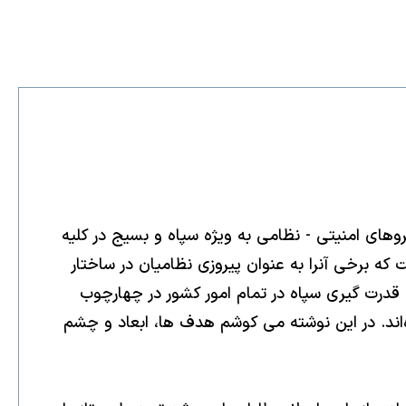
وهاى امنيتى - نظامى به ويژه سپاه و بسيج در كليه
 برخى آنرا به عنوان پيروزى نظاميان در ساختار
 قدرت گيرى سپاه در تمام امور كشور در چهارچوب
كه برخى از كنشگران سياسى آنرا طرح "تعالى ايران" و يا طرح " دهه چهارم انقلاب" [١] ناميده‌اند. در اين نوشته مى كوشم هدف ها، ابعاد و چشم