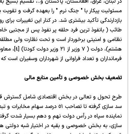
در لبنان، عراق، افعانستان، پاكستان و..، تقسيم بس
مسئوليت پيكار با " جنگ نرم " را بعهده گرفت و تقويت ب
بازدارندگى تأكيد بيشترى شد. در كنار اين تغييرات برا
طائب ( بانفوذ ترين فرد حلقه پر نفوذ پس از مجتبى خام
نظامى و امنيتى برخوردار است و تحت نظارت ولى مطلقه
هشتم)، دول
فرمانداران و تعداد فراوانى از شهرداران وسفيران است 
تضعيف بخش خصوصى و تأمين منابع مالى
طرح تحول و تعالى در بخش اقتصادى شامل گسترش قرارگاه