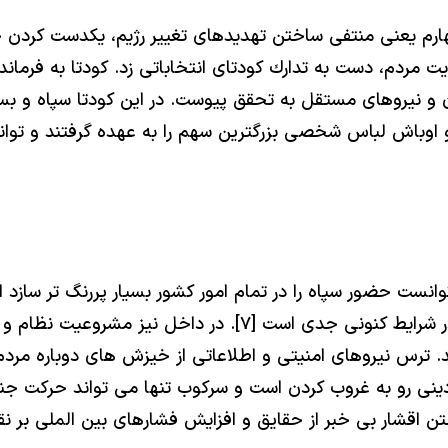
رم يعنى منتفى ساختن تهديدهاى تغيير رژيم، يكدست كردن 
ريت مردم، دست به تدارك كودتاى انتخاباتى زد. كودتا به فرم
 نيروهاى مستقل به تحقق پيوست. در اين كودتا سپاه و بسي
 اوباش لباس شخصى بزرگترين سهم را به عهده گرفتند و توانس
وانست حضور سپاه را در تمام امور كشور بسيار پررنگ تر سازد 
بلكه برپايه سنجش سردار همدانى، حمله نظامى آمريكا در شرايط
. ترس نيروهاى امنيتى و اطلاعاتى از خيزش هاى دوباره مرد
دينى رو به غروب كردن است و سركوب تنها مى تواند حركت ج
ختن اقشار بى خبر از حقايق و افزايش فشارهاى بين الملى بر