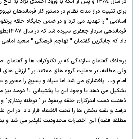
براى تثبيت دراز مدت نظام در دستور كار فرماندهان نير
اسلامى " را تهديد مى كرد و در ضمن جايگاه حلقه پرنفو
فرمان
داد كه جايگزين گفتمان " تهاجم فرهنگى " سعيد امامى
برخلاف گفتمان سازندگى كه بر تكنوكرات ها و گفتمان ا
ولى مطلقه، بر حمايت گروه هاى معتقد بر " ارزش هاى ان
تشكيل مى دهد با
ذهنيت دست اندركاران حلقه پرنفوذ بر " توطئه پندارى"
مطلقه فقيه) اين اختيارات محدوديت ناپذير مى شد و بدي