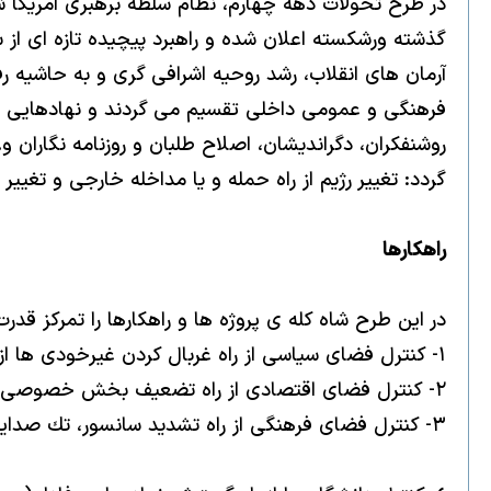
در طرح تحولات دهه چهارم، نظام سلطه برهبرى امريكا شن
گذشته ورشكسته اعلان شده و راهبرد پيچيده تازه اى از 
آرمان هاى انقلاب، رشد روحيه اشرافى گرى و به حاشيه
فرهنگى و عمومى داخلى تقسيم مى گردند و نهادهايى
روشنفكران، دگرانديشان، اصلاح طلبان و روزنامه نگاران و
گردد: تغيير رژيم از راه حمله و يا مداخله خارجى و تغي
راهكارها
در اين طرح شاه كله ى پروژه ها و راهكارها را تمركز قد
١- كنترل فضاى سياسى از راه غربال كردن غيرخودى ها از جمله اصلاح طلبان و تشكيل و يا تحميل احزاب فرمايشى چپ و راست اصولگرا.
٢- كنترل فضاى اقتصادى از راه تضعيف بخش خصوصى و گسترش شبه دولتى ها ( بخوان بيشتر شركت هاى وابسته به سپاه و بسيج).
٣- كنترل فضاى فرهنگى از راه تشديد سانسور، تك صدايى رسانه اى و برخورد امنيتى با اهالى فرهنگ.