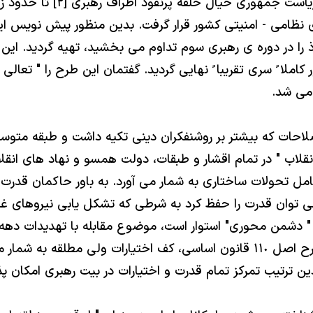
در سال ١٣٨٤ و پس از آنكه با
وى نظامى - امنيتى كشور قرار گرفت. بدين منظور پيش نويس اي
ذ را در دوره ى رهبرى سوم تداوم مى بخشيد، تهيه گرديد. اين
دهى سردار جعفرى سپرده شد كه در سال ١٣٨٧بطور كاملا ً سرى تقريبا ً نهايى گرديد. گفت
 مى شد.
صلاحات كه بيشتر بر روشنفكران دينى تكيه داشت و طبقه متوس
قلاب " در تمام اقشار و طبقات، دولت همسو و نهاد هاى انقل
 وجود اين با پشتيبانى ١٠ درصد نيز مى توان قدرت را حفظ كرد به شرطى كه تشكل ي
 و " دشمن محورى" استوار است، موضوع مقابله با تهديدات د
ن ترتيب تمركز تمام قدرت و اختيارات در بيت رهبرى امكان پذ