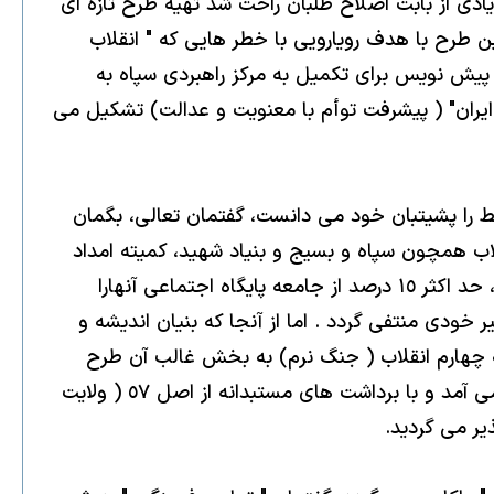
 ورود احمدى نژاد به كاخ رياست جمهورى خيال حلقه پرنفوذ اطراف رهبرى [٢] تا حدود زيادى از بابت اصلاح طلبان راحت شد تهيه طرح تازه اى
ن طرح با هدف رويارويى با خطر هايى كه " انقلاب
 پيش نويس براى تكميل به مركز راهبردى سپاه به
مان اين طرح را " تعالى ايران" ( پيشرفت توأم با معنويت و عدالت) تشكيل مى
ط را پشيتبان خود مى دانست، گفتمان تعالى، بگمان
اب همچون سپاه و بسيج و بنياد شهيد، كميته امداد
امام و.... پافشارى مى شد اما سپاه و بسيج را محور و عامل تحولات ساختارى به شمار مى آورد. به باور حاكمان قدرت، حد اكثر ١٥ درصد از جامعه پايگاه اجتماعى آنهارا
ابى نيروهاى غير خودى منتفى گردد . اما از آنجا كه بنيان انديشه و
هه چهارم انقلاب ( جنگ نرم) به بخش غالب آن طرح
درآمد و بقيه بخش ها را تحت الاشعاء قرار داد. در اين طرح اصل ١١٠ قانون اساسى، كف اختيارات ولى مطلقه به شمار مى آمد و با برداشت هاى مستبدانه از اصل ٥٧ ( ولايت
ير مى گرديد.