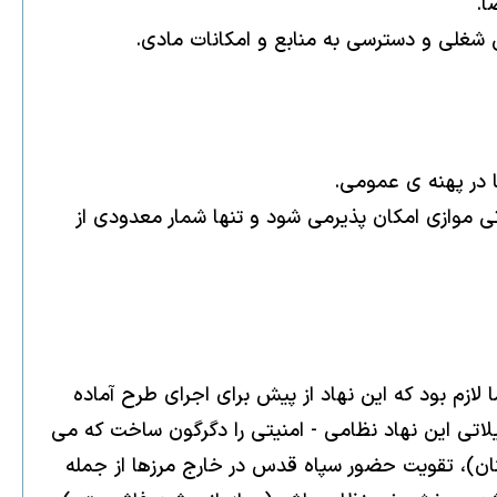
ى موازى امكان پذيرمى شود و تنها شمار معدودى از
زم بود كه اين نهاد از پيش براى اجراى طرح آماده
مانى و تشكيلاتى اين نهاد نظامى - امنيتى را دگرگون ساخت كه مى
آماده كردن واحد هاى آن براى جنگ هاى نامتقارن ( با توجه به تجربه جنگ ٣٣ روزه در لبنان)، تقويت حضور سپاه قدس در خارج مرزها از جمله