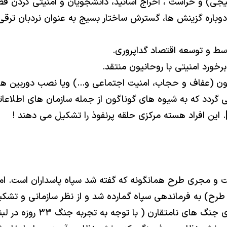
 گردد كه به شيوه هاى گوناگون از جمله سازمان هاى اطلاعات
 مجرى طرح همانگونه كه گفته شد سپاه پاسداران است. اما لا
ردار جعفرى ( مدير تهيه طرح) به فرماندهى سپاه گمارده شد و از نظر ساز
توان به استانى كردن سپاه، 